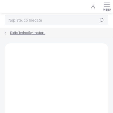
Přejít
na
obsah
Hledat
Řídící jednotky motoru
AKCE