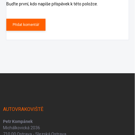
Buďte první, kdo napíše příspěvek k této položce.
Přidat komentář
Z
á
p
a
t
í
AUTOVRAKOVIŠTĚ
Petr Kompánek
Michálkovická 2036
710 00 Ostrava - Slezská Ostrava