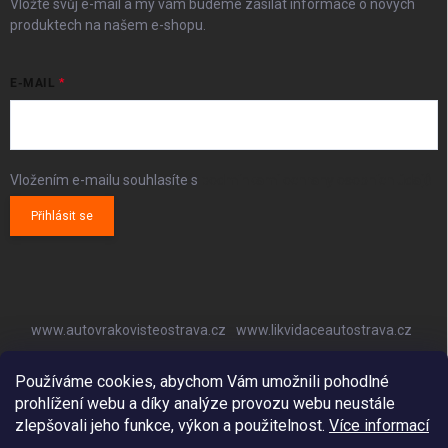
Vložte svůj e-mail a my vám budeme zasílat informace o nových
produktech na našem e-shopu.
E-MAIL
Vložením e-mailu souhlasíte s
podmínkami ochrany osobních údajů
Přihlásit se
www.autovrakovisteostrava.cz
www.likvidaceautostrava.cz
www.autoklimatizaceostrava.cz
Používáme cookies, abychom Vám umožnili pohodlné
prohlížení webu a díky analýze provozu webu neustále
zlepšovali jeho funkce, výkon a použitelnost.
Více informací