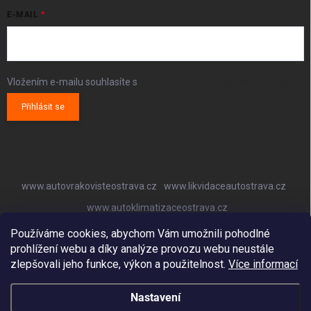
E-MAIL
Vložením e-mailu souhlasíte s
podmínkami ochrany osobních údajů
Přihlásit se
www.autovrakovisteostrava.cz
www.likvidaceautostrava.cz
www.autoklimatizaceostrava.cz
Používáme cookies, abychom Vám umožnili pohodlné
prohlížení webu a díky analýze provozu webu neustále
zlepšovali jeho funkce, výkon a použitelnost.
Více informací
Nastavení