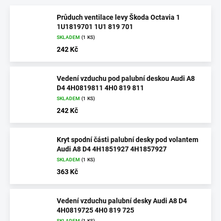
Průduch ventilace levy Škoda Octavia 1
1U1819701 1U1 819 701
SKLADEM
(1 KS)
242 Kč
Vedení vzduchu pod palubní deskou Audi A8
D4 4H0819811 4H0 819 811
SKLADEM
(1 KS)
242 Kč
Kryt spodní části palubní desky pod volantem
Audi A8 D4 4H1851927 4H1857927
SKLADEM
(1 KS)
363 Kč
Vedení vzduchu palubní desky Audi A8 D4
4H0819725 4H0 819 725
SKLADEM
(1 KS)