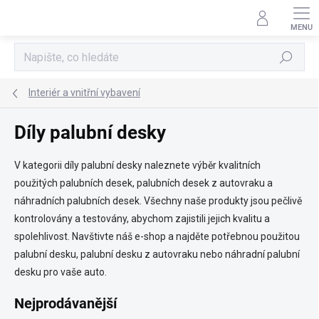
Přejít
na
obsah
Hledat
Interiér a vnitřní vybavení
Díly palubní desky
V kategorii díly palubní desky naleznete výběr kvalitních
použitých palubních desek, palubních desek z autovraku a
náhradních palubních desek. Všechny naše produkty jsou pečlivě
kontrolovány a testovány, abychom zajistili jejich kvalitu a
spolehlivost. Navštivte náš e-shop a najděte potřebnou použitou
palubní desku, palubní desku z autovraku nebo náhradní palubní
desku pro vaše auto.
Nejprodávanější