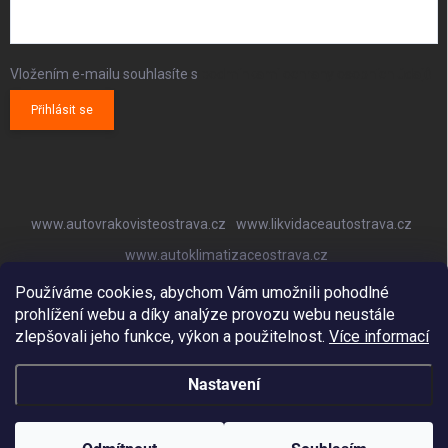
Vložením e-mailu souhlasíte s
podmínkami ochrany osobních údajů
Přihlásit se
www.autovrakovisteostrava.cz
www.likvidaceautostrava.cz
www.autoklimatizaceostrava.cz
Používáme cookies, abychom Vám umožnili pohodlné
prohlížení webu a díky analýze provozu webu neustále
zlepšovali jeho funkce, výkon a použitelnost.
Více informací
Nastavení
Copyright 2026
Autovrakoviště Ostrava
. Všechna práva vyhrazena.