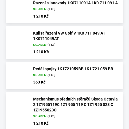
Řazení s lanovody 1K0711091A 1K0 711 091 A
SKLADEM
(1 KS)
1 210 Kč
Kulisa řazení VW Golf V 1K0 711 049 AT
1K0711049AT
SKLADEM
(1 KS)
1 210 Kč
Pedál spojky 1K1721059BB 1K1 721 059 BB
SKLADEM
(1 KS)
363 Kč
Mechanismus předních stěračů Škoda Octavia
2 1Z1955119C 1Z1 955 119 C 1Z1 955 023 C
1Z1955023C
SKLADEM
(1 KS)
1 210 Kč