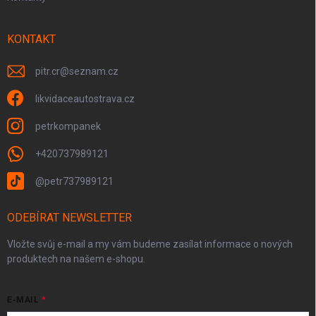
KONTAKT
pitr.cr
@
seznam.cz
likvidaceautostrava.cz
petrkompanek
+420737989121
@petr737989121
ODEBÍRAT NEWSLETTER
Vložte svůj e-mail a my vám budeme zasílat informace o nových
produktech na našem e-shopu.
E-MAIL