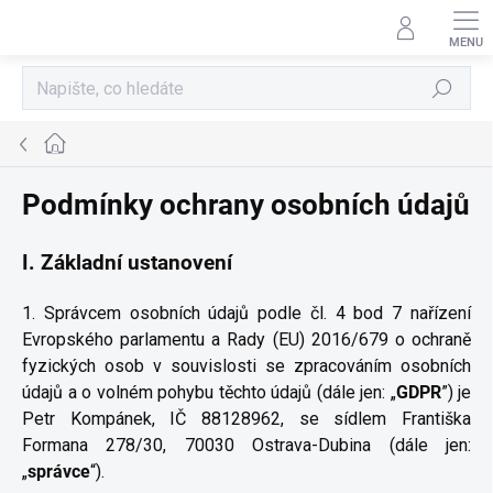
Přejít
na
obsah
Hledat
Domů
Podmínky ochrany osobních údajů
I.
Základní ustanovení
1. Správcem osobních údajů podle čl. 4 bod 7 nařízení
Evropského parlamentu a Rady (EU) 2016/679 o ochraně
fyzických osob v souvislosti se zpracováním osobních
údajů a o volném pohybu těchto údajů (dále jen: „
GDPR
”) je
Petr Kompánek, IČ
88128962,
se sídlem Františka
Formana 278/30, 70030 Ostrava-Dubina (dále jen:
„
správce
“).