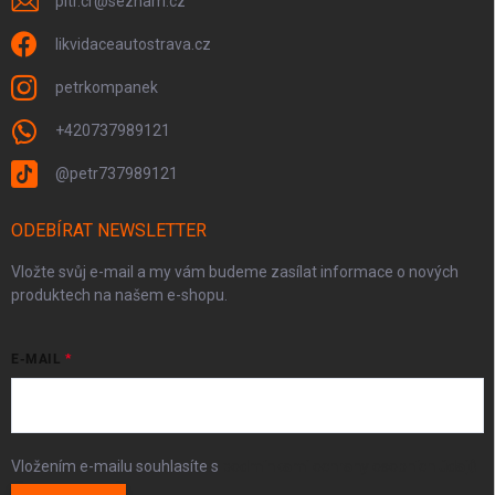
pitr.cr
@
seznam.cz
likvidaceautostrava.cz
petrkompanek
+420737989121
@petr737989121
ODEBÍRAT NEWSLETTER
Vložte svůj e-mail a my vám budeme zasílat informace o nových
produktech na našem e-shopu.
E-MAIL
Vložením e-mailu souhlasíte s
podmínkami ochrany osobních údajů