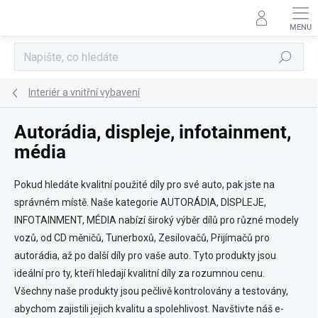
Přejít
na
obsah
Hledat
Interiér a vnitřní vybavení
Autorádia, displeje, infotainment,
média
Pokud hledáte kvalitní použité díly pro své auto, pak jste na
správném místě. Naše kategorie AUTORÁDIA, DISPLEJE,
INFOTAINMENT, MÉDIA nabízí široký výběr dílů pro různé modely
vozů, od CD měničů, Tunerboxů, Zesilovačů, Přijímačů pro
autorádia, až po další díly pro vaše auto. Tyto produkty jsou
ideální pro ty, kteří hledají kvalitní díly za rozumnou cenu.
Všechny naše produkty jsou pečlivě kontrolovány a testovány,
abychom zajistili jejich kvalitu a spolehlivost. Navštivte náš e-