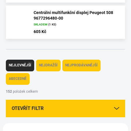
Centrální multifunkční displej Peugeot 508
9677296480-00
SKLADEM
(1 KS)
605 Kč
Ř
a
NEJLEVNĚJŠÍ
NEJDRAŽŠÍ
NEJPRODÁVANĚJŠÍ
z
e
ABECEDNĚ
n
í
152
položek celkem
p
r
OTEVŘÍT FILTR
o
d
u
V
k