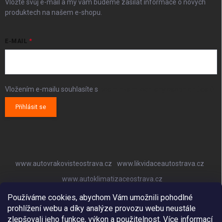
Vložte svůj e-mail a my vám budeme zasílat informace o nových
produktech na našem e-shopu.
E-MAIL
Vložením e-mailu souhlasíte s
podmínkami ochrany osobních údajů
Přihlásit se
www.autovrakovisteostrava.cz
www.likvidaceautostrava.cz
www.autoklimatizaceostrava.cz
Používáme cookies, abychom Vám umožnili pohodlné
prohlížení webu a díky analýze provozu webu neustále
zlepšovali jeho funkce, výkon a použitelnost.
Více informací