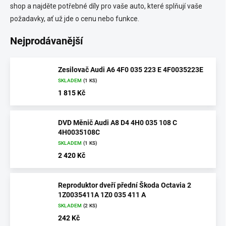
shop a najděte potřebné díly pro vaše auto, které splňují vaše
požadavky, ať už jde o cenu nebo funkce.
Nejprodávanější
Zesilovač Audi A6 4F0 035 223 E 4F0035223E
SKLADEM
(1 KS)
1 815 Kč
DVD Měnič Audi A8 D4 4H0 035 108 C
4H0035108C
SKLADEM
(1 KS)
2 420 Kč
Reproduktor dveří přední Škoda Octavia 2
1Z0035411A 1Z0 035 411 A
SKLADEM
(2 KS)
242 Kč