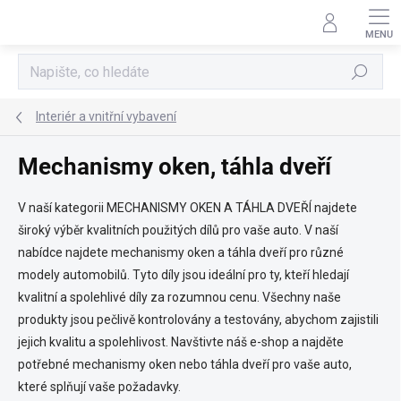
Přejít
na
obsah
Hledat
Interiér a vnitřní vybavení
Mechanismy oken, táhla dveří
V naší kategorii MECHANISMY OKEN A TÁHLA DVEŘÍ najdete
široký výběr kvalitních použitých dílů pro vaše auto. V naší
nabídce najdete mechanismy oken a táhla dveří pro různé
modely automobilů. Tyto díly jsou ideální pro ty, kteří hledají
kvalitní a spolehlivé díly za rozumnou cenu. Všechny naše
produkty jsou pečlivě kontrolovány a testovány, abychom zajistili
jejich kvalitu a spolehlivost. Navštivte náš e-shop a najděte
potřebné mechanismy oken nebo táhla dveří pro vaše auto,
které splňují vaše požadavky.