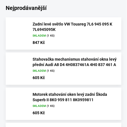
Nejprodávanější
Zadní levé světlo VW Touareg 7L6 945 095 K
7L6945095K
SKLADEM
(1 KS)
847 Kč
Stahovačka mechanismus stahování okna levý
přední Audi A8 D4 4H0837461A 4H0 837 461 A
SKLADEM
(1 KS)
605 Kč
Motorek stahování oken levý zadní Škoda
Superb II 8K0 959 811 8K0959811
SKLADEM
(1 KS)
605 Kč