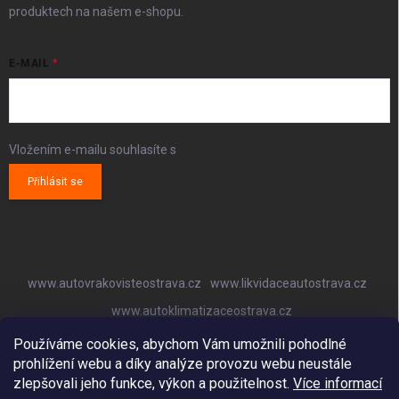
produktech na našem e-shopu.
E-MAIL
Vložením e-mailu souhlasíte s
podmínkami ochrany osobních údajů
Přihlásit se
www.autovrakovisteostrava.cz
www.likvidaceautostrava.cz
www.autoklimatizaceostrava.cz
Používáme cookies, abychom Vám umožnili pohodlné
prohlížení webu a díky analýze provozu webu neustále
zlepšovali jeho funkce, výkon a použitelnost.
Více informací