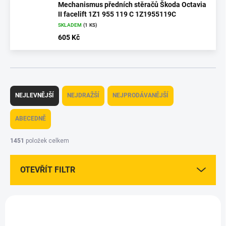
Mechanismus předních stěračů Škoda Octavia
II facelift 1Z1 955 119 C 1Z1955119C
SKLADEM
(1 KS)
605 Kč
Ř
a
NEJLEVNĚJŠÍ
NEJDRAŽŠÍ
NEJPRODÁVANĚJŠÍ
z
e
ABECEDNĚ
n
í
1451
položek celkem
p
r
OTEVŘÍT FILTR
o
d
u
V
k
ý
t
p