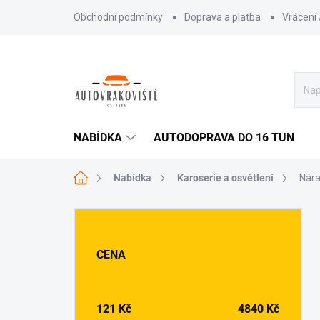
Přejít
Obchodní podmínky
Doprava a platba
Vrácení
na
obsah
NABÍDKA
AUTODOPRAVA DO 16 TUN
Domů
Nabídka
Karoserie a osvětlení
Nára
P
o
s
CENA
t
r
a
n
121
Kč
4840
Kč