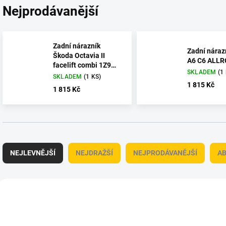
Nejprodávanější
Zadní nárazník
Zadní náraz
Škoda Octavia II
A6 C6 ALL
facelift combi 1Z9
SKLADEM
(1
807 421 F
SKLADEM
(1 KS)
1Z9807421F
1 815 Kč
1 815 Kč
Ř
a
NEJLEVNĚJŠÍ
NEJDRAŽŠÍ
NEJPRODÁVANĚJŠÍ
A
z
e
n
V
í
ý
87486
p
p
r
i