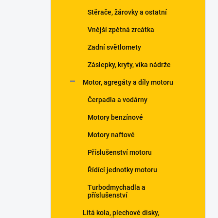
Stěrače, žárovky a ostatní
Vnější zpětná zrcátka
Zadní světlomety
Záslepky, kryty, víka nádrže
Motor, agregáty a díly motoru
Čerpadla a vodárny
Motory benzínové
Motory naftové
Příslušenství motoru
Řídící jednotky motoru
Turbodmychadla a
příslušenství
Litá kola, plechové disky,