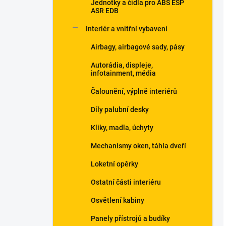
Jednotky a čidla pro ABS ESP
ASR EDB
Interiér a vnitřní vybavení
Airbagy, airbagové sady, pásy
Autorádia, displeje,
infotainment, média
Čalounění, výplně interiérů
Díly palubní desky
Kliky, madla, úchyty
Mechanismy oken, táhla dveří
Loketní opěrky
Ostatní části interiéru
Osvětlení kabiny
Panely přístrojů a budíky