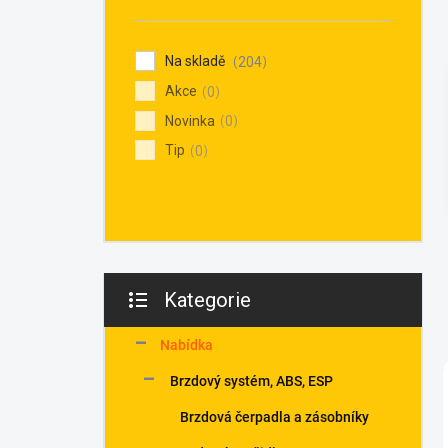
n
í
p
Na skladě
204
a
Akce
n
0
e
Novinka
0
l
Tip
0
Kategorie
Přeskočit
kategorie
Nabídka
Brzdový systém, ABS, ESP
Brzdová čerpadla a zásobníky