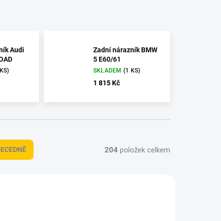
ník Audi
Zadní nárazník BMW
ROAD
5 E60/61
 KS)
SKLADEM
(1 KS)
1 815 Kč
204
položek celkem
BECEDNĚ
87423
88887