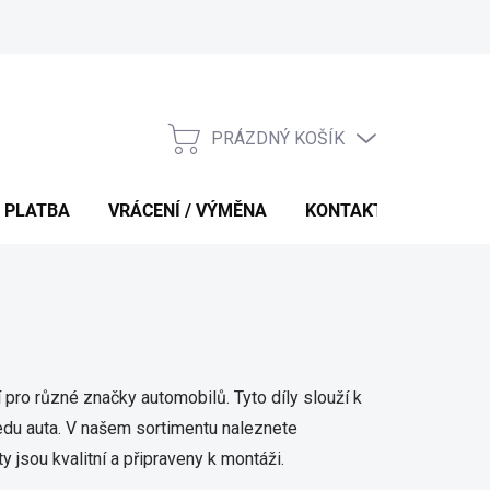
PRÁZDNÝ KOŠÍK
NÁKUPNÍ
KOŠÍK
 PLATBA
VRÁCENÍ / VÝMĚNA
KONTAKTY
 pro různé značky automobilů. Tyto díly slouží k
edu auta. V našem sortimentu naleznete
ty jsou kvalitní a připraveny k montáži.