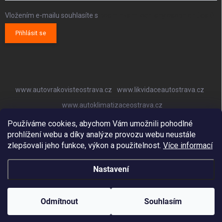
Vložením e-mailu souhlasíte s
podmínkami ochrany osobních údajů
Přihlásit se
www.autovrakovisteostrava.cz
www.likvidaceautostrava.cz
www.autoklimatizaceostrava.cz
Používáme cookies, abychom Vám umožnili pohodlné
prohlížení webu a díky analýze provozu webu neustále
zlepšovali jeho funkce, výkon a použitelnost.
Více informací
Nastavení
Copyright 2026
Autovrakoviště Ostrava
. Všechna práva vyhrazena.
Odmítnout
Souhlasím
Vytvořil Shoptet
ve spolupráci s