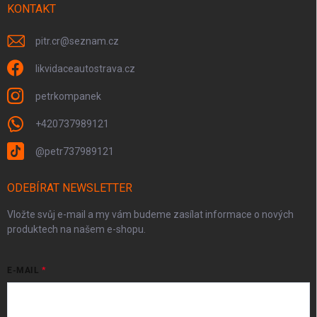
KONTAKT
pitr.cr
@
seznam.cz
likvidaceautostrava.cz
petrkompanek
+420737989121
@petr737989121
ODEBÍRAT NEWSLETTER
Vložte svůj e-mail a my vám budeme zasílat informace o nových
produktech na našem e-shopu.
E-MAIL