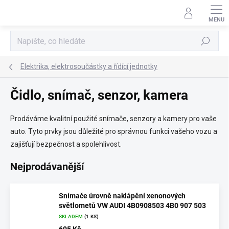
Přejít
na
obsah
Hledat
Elektrika, elektrosoučástky a řídící jednotky
Čidlo, snímač, senzor, kamera
Prodáváme kvalitní použité snímače, senzory a kamery pro vaše
auto. Tyto prvky jsou důležité pro správnou funkci vašeho vozu a
zajišťují bezpečnost a spolehlivost.
Nejprodávanější
Snímače úrovně naklápění xenonových
světlometů VW AUDI 4B0908503 4B0 907 503
SKLADEM
(1 KS)
605 Kč