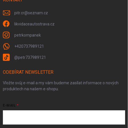
pitr.cr
@
seznam.cz
likvidaceautostrava.cz
petrkompanek
+420737989121
@petr737989121
ODEBÍRAT NEWSLETTER
Vložte svůj e-mail a my vám budeme zasílat informace o nových
produktech na našem e-shopu.
E-MAIL