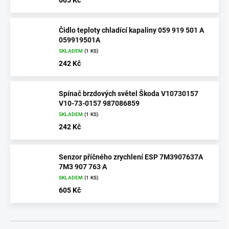
Čidlo teploty chladící kapaliny 059 919 501 A
059919501A
SKLADEM
(1 KS)
242 Kč
Spínač brzdových světel Škoda V10730157
V10-73-0157 987086859
SKLADEM
(1 KS)
242 Kč
Senzor příčného zrychlení ESP 7M3907637A
7M3 907 763 A
SKLADEM
(1 KS)
605 Kč