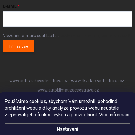
E-MAIL
Vložením e-mailu souhlasíte s
podmínkami ochrany osobních údajů
Přihlásit se
www.autovrakovisteostrava.cz
www.likvidaceautostrava.cz
www.autoklimatizaceostrava.cz
Používáme cookies, abychom Vám umožnili pohodlné
prohlížení webu a díky analýze provozu webu neustále
zlepšovali jeho funkce, výkon a použitelnost.
Více informací
Nastavení