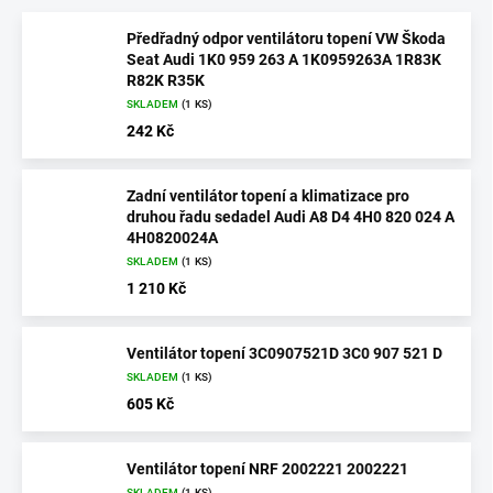
Předřadný odpor ventilátoru topení VW Škoda
Seat Audi 1K0 959 263 A 1K0959263A 1R83K
R82K R35K
SKLADEM
(1 KS)
242 Kč
Zadní ventilátor topení a klimatizace pro
druhou řadu sedadel Audi A8 D4 4H0 820 024 A
4H0820024A
SKLADEM
(1 KS)
1 210 Kč
Ventilátor topení 3C0907521D 3C0 907 521 D
SKLADEM
(1 KS)
605 Kč
Ventilátor topení NRF 2002221 2002221
SKLADEM
(1 KS)