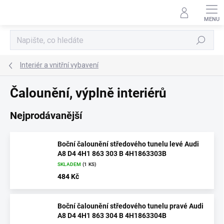
Přejít
na
obsah
Hledat
Interiér a vnitřní vybavení
Čalounění, výplně interiérů
Nejprodávanější
Boční čalounění středového tunelu levé Audi
A8 D4 4H1 863 303 B 4H1863303B
SKLADEM
(1 KS)
484 Kč
Boční čalounění středového tunelu pravé Audi
A8 D4 4H1 863 304 B 4H1863304B