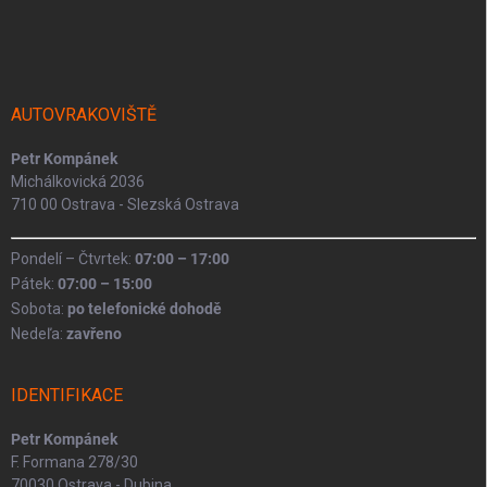
r
á
á
v
n
p
k
í
a
y
t
v
ý
í
AUTOVRAKOVIŠTĚ
p
i
Petr Kompánek
s
Michálkovická 2036
u
710 00 Ostrava - Slezská Ostrava
Pondelí – Čtvrtek:
07:00 – 17:00
Pátek:
07:00 – 15:00
Sobota:
po telefonické dohodě
Nedeľa:
zavřeno
IDENTIFIKACE
Petr Kompánek
F. Formana 278/30
70030 Ostrava - Dubina