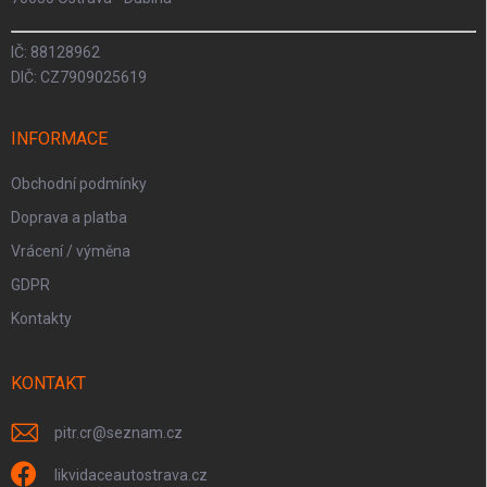
IČ: 88128962
DIČ: CZ7909025619
INFORMACE
Obchodní podmínky
Doprava a platba
Vrácení / výměna
GDPR
Kontakty
KONTAKT
pitr.cr
@
seznam.cz
likvidaceautostrava.cz