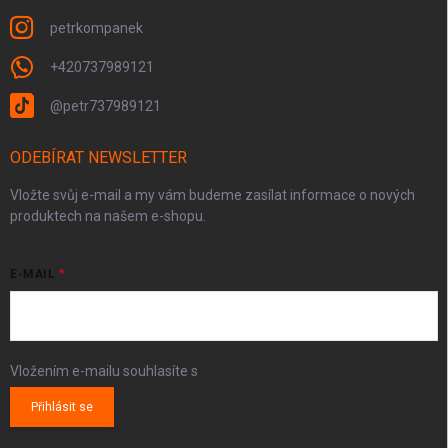
petrkompanek
+420737989121
@petr737989121
ODEBÍRAT NEWSLETTER
Vložte svůj e-mail a my vám budeme zasílat informace o nových
produktech na našem e-shopu.
E-MAIL
Vložením e-mailu souhlasíte s
podmínkami ochrany osobních údajů
Přihlásit se