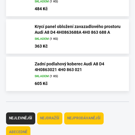
SKLADEM
(1 KS)
484 Kč
Krycí panel obložení zavazadlového prostoru
Audi A8 D4 4H0863688A 4H0 863 688 A
SKLADEM
(1 KS)
363 Kč
Zadní podlahový koberec Audi A8 D4
4H0863021 4H0 863 021
SKLADEM
(1 KS)
605 Kč
Ř
a
NEJLEVNĚJŠÍ
NEJDRAŽŠÍ
NEJPRODÁVANĚJŠÍ
z
e
ABECEDNĚ