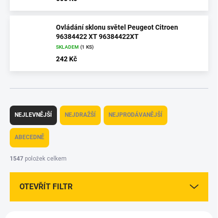
Ovládání sklonu světel Peugeot Citroen
96384422 XT 96384422XT
SKLADEM
(1 KS)
242 Kč
Ř
a
NEJLEVNĚJŠÍ
NEJDRAŽŠÍ
NEJPRODÁVANĚJŠÍ
z
e
ABECEDNĚ
n
í
1547
položek celkem
p
r
OTEVŘÍT FILTR
o
d
u
V