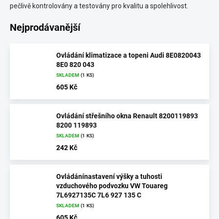
pečlivě kontrolovány a testovány pro kvalitu a spolehlivost.
Nejprodávanější
Ovládání klimatizace a topeni Audi 8E0820043
8E0 820 043
SKLADEM
(1 KS)
605 Kč
Ovládání střešního okna Renault 8200119893
8200 119893
SKLADEM
(1 KS)
242 Kč
Ovládánínastavení výšky a tuhosti
vzduchového podvozku VW Touareg
7L6927135C 7L6 927 135 C
SKLADEM
(1 KS)
605 Kč