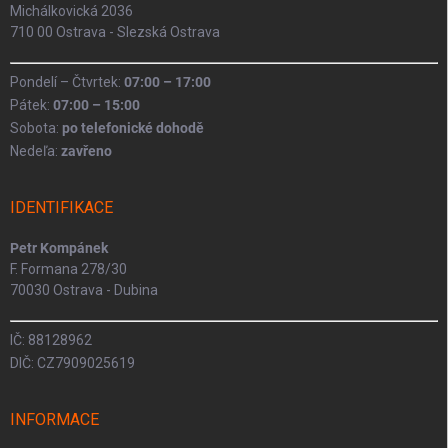
s
Michálkovická 2036
u
710 00 Ostrava - Slezská Ostrava
Pondelí – Čtvrtek:
07:00 – 17:00
Pátek:
07:00 – 15:00
Sobota:
po telefonické dohodě
Nedeľa:
zavřeno
IDENTIFIKACE
Petr Kompánek
F. Formana 278/30
70030 Ostrava - Dubina
IČ: 88128962
DIČ: CZ7909025619
INFORMACE