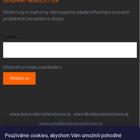
ODEBÍRAT NEWSLETTER
Vložte svůj e-mail a my vám budeme zasílat informace o nových
produktech na našem e-shopu.
E-MAIL
Vložením e-mailu souhlasíte s
podmínkami ochrany osobních údajů
Přihlásit se
www.autovrakovisteostrava.cz
www.likvidaceautostrava.cz
www.autoklimatizaceostrava.cz
Používáme cookies, abychom Vám umožnili pohodlné