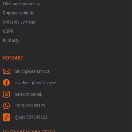
Obchodní podmínky
Doprava a platba
Vrácení / výměna
GDPR
Kontakty
KONTAKT
pitr.cr
@
seznam.cz
likvidaceautostrava.cz
petrkompanek
+420737989121
@petr737989121