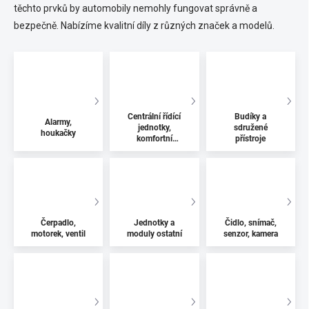
těchto prvků by automobily nemohly fungovat správně a
bezpečně. Nabízíme kvalitní díly z různých značek a modelů.
Centrální řídící
Budíky a
Alarmy,
jednotky,
sdružené
houkačky
komfortní
přístroje
jednotky
Čerpadlo,
Jednotky a
Čidlo, snímač,
motorek, ventil
moduly ostatní
senzor, kamera