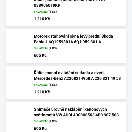
038906019KP
SKLADEM
(1 KS)
1 210 Kč
Motorek stahování okna levý přední Škoda
Fabia 1 6Q1959801A 6Q1 959 801 A
SKLADEM
(1 KS)
605 Kč
Řídící modul ovládání sedadla a dveří
Mercedes-benz A2208214958 A 220 821 49 58
SKLADEM
(1 KS)
1 210 Kč
Snímače úrovně naklápění xenonových
světlometů VW AUDI 4B0908503 4B0 907 503
SKLADEM
(1 KS)
605 Kč