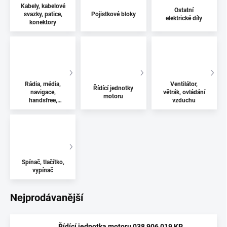
Kabely, kabelové
Ostatní
svazky, patice,
Pojistkové bloky
elektrické díly
konektory
Rádia, média,
Ventilátor,
Řídící jednotky
navigace,
větrák, ovládání
motoru
handsfree,
vzduchu
antény
Spínač, tlačítko,
vypínač
Nejprodávanější
Řídící jednotka motoru 038 906 019 KP