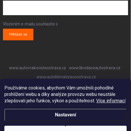
Vložením e-mailu souhlasíte s
podmínkami ochrany osobních údajů
Přihlásit se
www.autovrakovisteostrava.cz
www.likvidaceautostrava.cz
www.autoklimatizaceostrava.cz
Používáme cookies, abychom Vám umožnili pohodlné
prohlížení webu a díky analýze provozu webu neustále
zlepšovali jeho funkce, výkon a použitelnost.
Více informací
Nastavení
Copyright 2026
Autovrakoviště Ostrava
. Všechna práva vyhrazena.