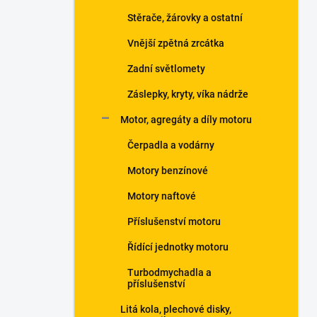
Stěrače, žárovky a ostatní
Vnější zpětná zrcátka
Zadní světlomety
Záslepky, kryty, víka nádrže
Motor, agregáty a díly motoru
Čerpadla a vodárny
Motory benzínové
Motory naftové
Příslušenství motoru
Řídící jednotky motoru
Turbodmychadla a
příslušenství
Litá kola, plechové disky,