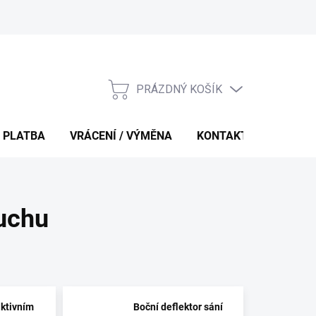
PRÁZDNÝ KOŠÍK
NÁKUPNÍ
KOŠÍK
 PLATBA
VRÁCENÍ / VÝMĚNA
KONTAKTY
duchu
ktivním
Boční deflektor sání