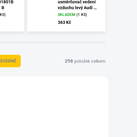
01801B
usměrňovač vedení
 B
vzduchu levý Audi A8
D4 4H0 121 283
 KS)
SKLADEM
(1 KS)
4H0121283
363 Kč
298
položek celkem
BECEDNĚ
58736
84153