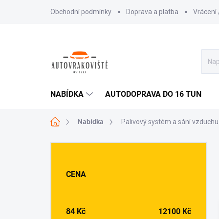
Přejít
Obchodní podmínky
Doprava a platba
Vrácení
na
obsah
NABÍDKA
AUTODOPRAVA DO 16 TUN
Domů
Nabídka
Palivový systém a sání vzduchu
P
o
s
CENA
t
r
a
n
84
Kč
12100
Kč