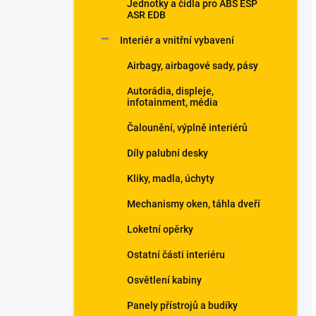
Jednotky a čidla pro ABS ESP
ASR EDB
Interiér a vnitřní vybavení
Airbagy, airbagové sady, pásy
Autorádia, displeje,
infotainment, média
Čalounění, výplně interiérů
Díly palubní desky
Kliky, madla, úchyty
Mechanismy oken, táhla dveří
Loketní opěrky
Ostatní části interiéru
Osvětlení kabiny
Panely přístrojů a budíky