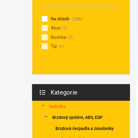
n
í
p
Na skladě
298
a
Akce
n
0
e
Novinka
0
l
Tip
0
Kategorie
Přeskočit
kategorie
Nabídka
Brzdový systém, ABS, ESP
Brzdová čerpadla a zásobníky