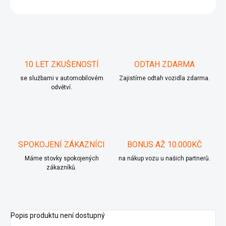
ZEPTAT SE
10 LET ZKUŠENOSTÍ
ODTAH ZDARMA
se službami v automobilovém
Zajistíme odtah vozidla zdarma.
odvětví.
SPOKOJENÍ ZÁKAZNÍCI
BONUS AŽ 10.000KČ
Máme stovky spokojených
na nákup vozu u našich partnerů.
zákazníků.
Popis produktu není dostupný