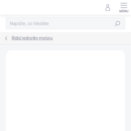
Přejít
na
obsah
Hledat
Řídící jednotky motoru
AKCE