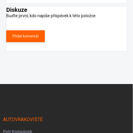
Diskuze
Buďte první, kdo napíše příspěvek k této položce.
Přidat komentář
Z
á
p
a
t
í
AUTOVRAKOVIŠTĚ
Petr Kompánek