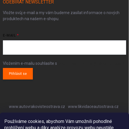
ODEBÍRAT NEWSLETTER
Vložte svůj e-mail a my vám budeme zasílat informace o nových
produktech na našem e-shopu.
E-MAIL
Vložením e-mailu souhlasíte s
podmínkami ochrany osobních údajů
Přihlásit se
www.autovrakovisteostrava.cz
www.likvidaceautostrava.cz
www.autoklimatizaceostrava.cz
Používáme cookies, abychom Vám umožnili pohodlné
prohlížení webu a díky analýze provozu webu neustále