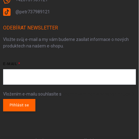
@petr737989121
ODEBÍRAT NEWSLETTER
Vložte svůj e-mail a my vám budeme zasílat informace o nových
produktech na našem e-shopu.
E-MAIL
Vložením e-mailu souhlasíte s
podmínkami ochrany osobních údajů
Přihlásit se