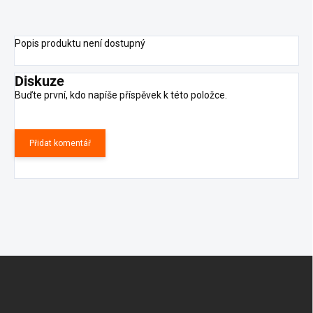
Popis produktu není dostupný
Diskuze
Buďte první, kdo napíše příspěvek k této položce.
Přidat komentář
Z
á
p
a