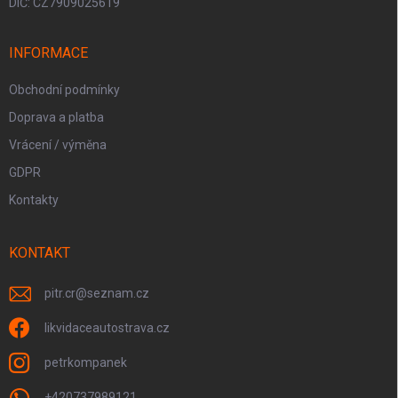
DIČ: CZ7909025619
INFORMACE
Obchodní podmínky
Doprava a platba
Vrácení / výměna
GDPR
Kontakty
KONTAKT
pitr.cr
@
seznam.cz
likvidaceautostrava.cz
petrkompanek
+420737989121