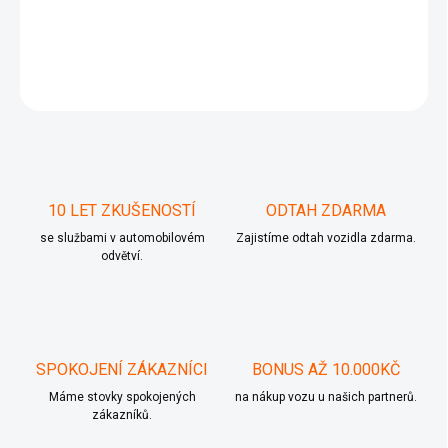
repro bose
ZEPTAT SE
10 LET ZKUŠENOSTÍ
ODTAH ZDARMA
se službami v automobilovém
Zajistíme odtah vozidla zdarma.
odvětví.
SPOKOJENÍ ZÁKAZNÍCI
BONUS AŽ 10.000KČ
Máme stovky spokojených
na nákup vozu u našich partnerů.
zákazníků.