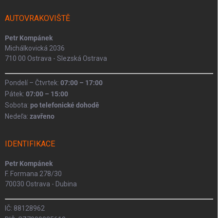
t
í
AUTOVRAKOVIŠTĚ
Petr Kompánek
Michálkovická 2036
710 00 Ostrava - Slezská Ostrava
Pondelí – Čtvrtek:
07:00 – 17:00
Pátek:
07:00 – 15:00
Sobota:
po telefonické dohodě
Nedeľa:
zavřeno
IDENTIFIKACE
Petr Kompánek
F. Formana 278/30
70030 Ostrava - Dubina
IČ: 88128962