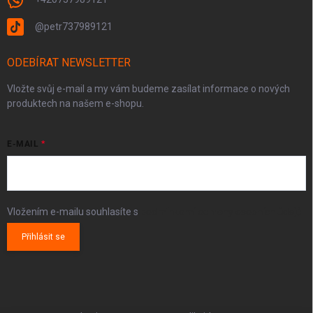
@petr737989121
ODEBÍRAT NEWSLETTER
Vložte svůj e-mail a my vám budeme zasílat informace o nových
produktech na našem e-shopu.
E-MAIL
Vložením e-mailu souhlasíte s
podmínkami ochrany osobních údajů
Přihlásit se