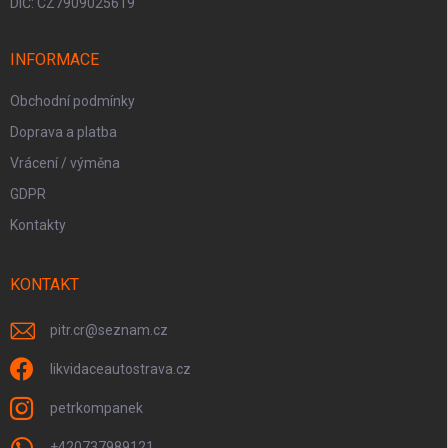
DIČ: CZ7909025619
INFORMACE
Obchodní podmínky
Doprava a platba
Vrácení / výměna
GDPR
Kontakty
KONTAKT
pitr.cr
@
seznam.cz
likvidaceautostrava.cz
petrkompanek
+420737989121