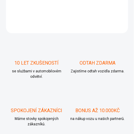
ABS 1K0 907 379 K 1K0907379K 1K0 614 517 H 1K0614517H
ZEPTAT SE
10 LET ZKUŠENOSTÍ
ODTAH ZDARMA
se službami v automobilovém
Zajistíme odtah vozidla zdarma.
odvětví.
SPOKOJENÍ ZÁKAZNÍCI
BONUS AŽ 10.000KČ
Máme stovky spokojených
na nákup vozu u našich partnerů.
zákazníků.