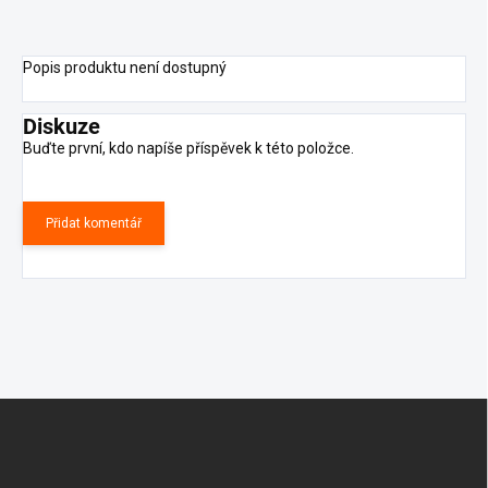
Popis produktu není dostupný
Diskuze
Buďte první, kdo napíše příspěvek k této položce.
Přidat komentář
Z
á
p
a