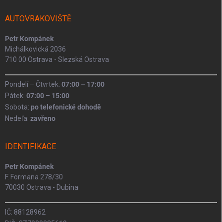
t
í
AUTOVRAKOVIŠTĚ
Petr Kompánek
Michálkovická 2036
710 00 Ostrava - Slezská Ostrava
Pondelí – Čtvrtek:
07:00 – 17:00
Pátek:
07:00 – 15:00
Sobota:
po telefonické dohodě
Nedeľa:
zavřeno
IDENTIFIKACE
Petr Kompánek
F. Formana 278/30
70030 Ostrava - Dubina
IČ: 88128962