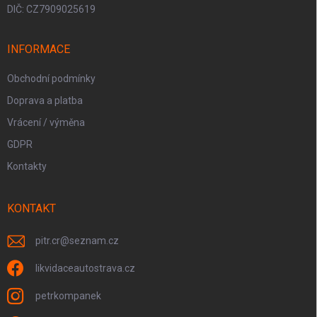
DIČ: CZ7909025619
INFORMACE
Obchodní podmínky
Doprava a platba
Vrácení / výměna
GDPR
Kontakty
KONTAKT
pitr.cr
@
seznam.cz
likvidaceautostrava.cz
petrkompanek