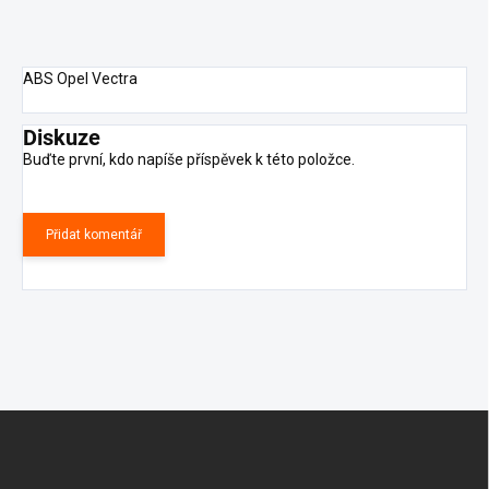
ABS Opel Vectra
Diskuze
Buďte první, kdo napíše příspěvek k této položce.
Přidat komentář
Z
á
p