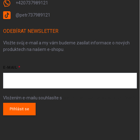
+420737989121
@petr737989121
ODEBÍRAT NEWSLETTER
Vložte svůj e-mail a my vám budeme zasílat informace o nových
produktech na našem e-shopu.
E-MAIL
Vložením e-mailu souhlasíte s
podmínkami ochrany osobních údajů
Přihlásit se