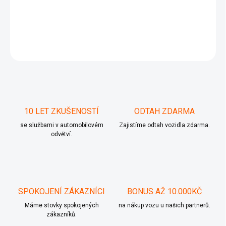
ABS Opel Vectra
DETAILNÍ INFORMACE
ZEPTAT SE
10 LET ZKUŠENOSTÍ
ODTAH ZDARMA
se službami v automobilovém
Zajistíme odtah vozidla zdarma.
odvětví.
SPOKOJENÍ ZÁKAZNÍCI
BONUS AŽ 10.000KČ
Máme stovky spokojených
na nákup vozu u našich partnerů.
zákazníků.