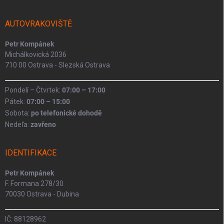
a
t
í
AUTOVRAKOVIŠTĚ
Petr Kompánek
Michálkovická 2036
710 00 Ostrava - Slezská Ostrava
Pondelí – Čtvrtek:
07:00 – 17:00
Pátek:
07:00 – 15:00
Sobota:
po telefonické dohodě
Nedeľa:
zavřeno
IDENTIFIKACE
Petr Kompánek
F. Formana 278/30
70030 Ostrava - Dubina
IČ: 88128962