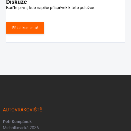
Diskuze
Buďte první, kdo napíše příspěvek k této položce.
Přidat komentář
Z
á
p
a
t
í
AUTOVRAKOVIŠTĚ
Petr Kompánek
Michálkovická 2036