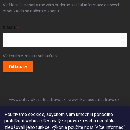
Vložte svůj e-mail a my vám budeme zasílat informace o nových
produktech na našem e-shopu.
E-MAIL
Vložením e-mailu souhlasíte s
podmínkami ochrany osobních údajů
Přihlásit se
www.autovrakovisteostrava.cz
www.likvidaceautostrava.cz
www.autoklimatizaceostrava.cz
Používáme cookies, abychom Vám umožnili pohodlné
prohlížení webu a díky analýze provozu webu neustále
zlepšovali jeho funkce, výkon a použitelnost.
Více informací