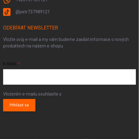
@petr737989121
ODEBÍRAT NEWSLETTER
Vložte svůj e-mail a my vám budeme zasílat informace o nových
produktech na našem e-shopu.
E-MAIL
Vložením e-mailu souhlasíte s
podmínkami ochrany osobních údajů
Přihlásit se