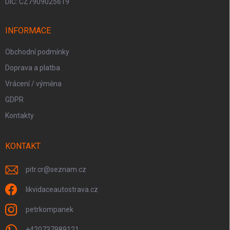
DIČ: CZ7909025619
INFORMACE
Obchodní podmínky
Doprava a platba
Vrácení / výměna
GDPR
Kontakty
KONTAKT
pitr.cr
@
seznam.cz
likvidaceautostrava.cz
petrkompanek
+420737989121