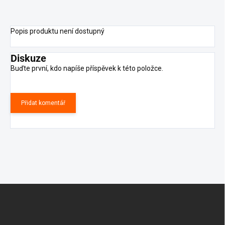
Popis produktu není dostupný
Diskuze
Buďte první, kdo napíše příspěvek k této položce.
Přidat komentář
Z
á
p
a