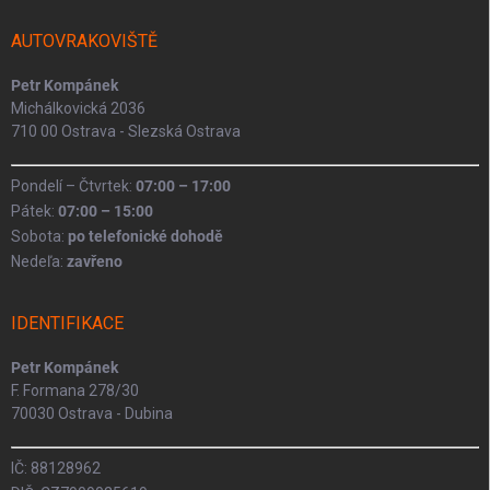
t
í
AUTOVRAKOVIŠTĚ
Petr Kompánek
Michálkovická 2036
710 00 Ostrava - Slezská Ostrava
Pondelí – Čtvrtek:
07:00 – 17:00
Pátek:
07:00 – 15:00
Sobota:
po telefonické dohodě
Nedeľa:
zavřeno
IDENTIFIKACE
Petr Kompánek
F. Formana 278/30
70030 Ostrava - Dubina
IČ: 88128962