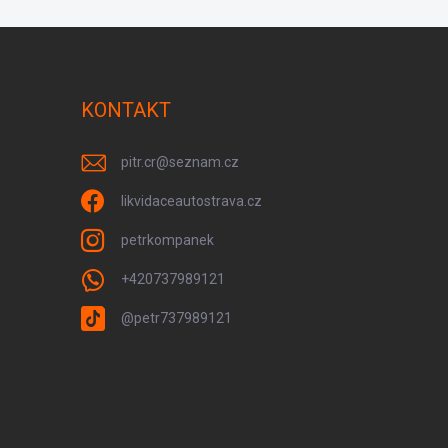
KONTAKT
pitr.cr
@
seznam.cz
likvidaceautostrava.cz
petrkompanek
+420737989121
@petr737989121