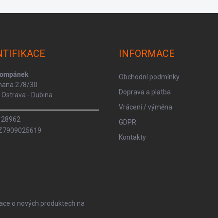
NTIFIKACE
INFORMACE
Kompánek
Obchodní podmínky
rmana 278/30
Doprava a platba
Ostrava - Dubina
Vrácení / výměna
8128962
GDPR
CZ7909025619
Kontakty
mace o nových produktech na