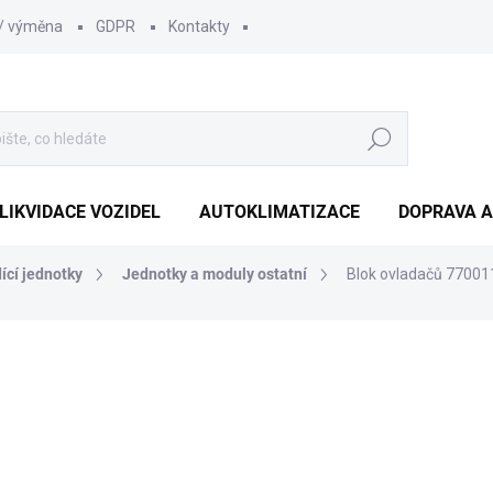
 / výměna
GDPR
Kontakty
Hledat
LIKVIDACE VOZIDEL
AUTOKLIMATIZACE
DOPRAVA A
dící jednotky
Jednotky a moduly ostatní
Blok ovladačů 77001
1 210 Kč
1 000 Kč bez DPH
Měrná
SKLADEM
(1 KS)
cena: