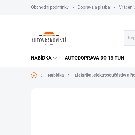
Přejít
Obchodní podmínky
Doprava a platba
Vrácení
na
obsah
NABÍDKA
AUTODOPRAVA DO 16 TUN
Domů
Nabídka
Elektrika, elektrosoučástky a ří