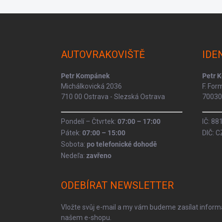
Z
á
p
a
AUTOVRAKOVIŠTĚ
IDE
t
í
Petr Kompánek
Petr 
Michálkovická 2036
F. Fo
710 00 Ostrava - Slezská Ostrava
70030 
Pondelí – Čtvrtek:
07:00 – 17:00
IČ: 8
Pátek:
07:00 – 15:00
DIČ: 
Sobota:
po telefonické dohodě
Nedeľa:
zavřeno
ODEBÍRAT NEWSLETTER
Vložte svůj e-mail a my vám budeme zasílat infor
našem e-shopu.