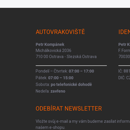
Z
á
p
a
AUTOVRAKOVIŠTĚ
IDE
t
í
Petr Kompánek
Petr 
Michálkovická 2036
F. Fo
710 00 Ostrava - Slezská Ostrava
70030 
Pondelí – Čtvrtek:
07:00 – 17:00
IČ: 8
Pátek:
07:00 – 15:00
DIČ: 
Sobota:
po telefonické dohodě
Nedeľa:
zavřeno
ODEBÍRAT NEWSLETTER
Vložte svůj e-mail a my vám budeme zasílat infor
našem e-shopu.