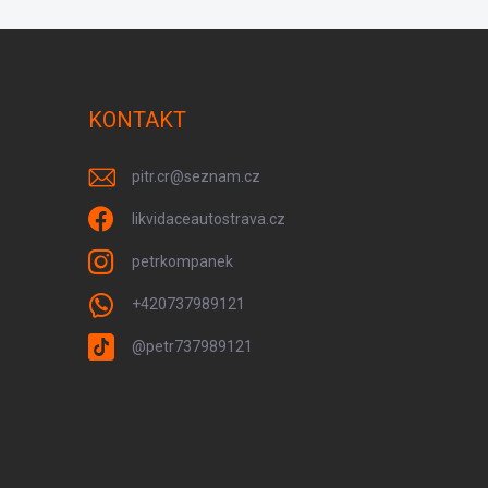
KONTAKT
pitr.cr
@
seznam.cz
likvidaceautostrava.cz
petrkompanek
+420737989121
@petr737989121