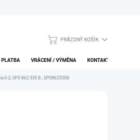
PRÁZDNÝ KOŠÍK
NÁKUPNÍ
KOŠÍK
 PLATBA
VRÁCENÍ / VÝMĚNA
KONTAKTY
ia II-2, 5P0 862 335 B , 5P0862335B