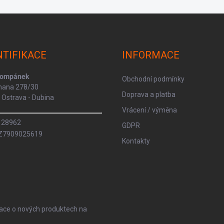
NTIFIKACE
INFORMACE
Kompánek
Obchodní podmínky
rmana 278/30
Doprava a platba
Ostrava - Dubina
Vrácení / výměna
8128962
GDPR
CZ7909025619
Kontakty
mace o nových produktech na