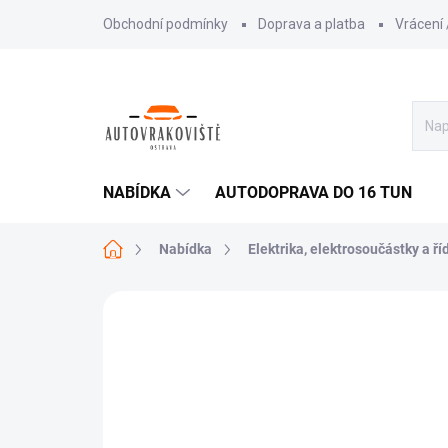
Přejít
Obchodní podmínky
Doprava a platba
Vrácení
na
obsah
NABÍDKA
AUTODOPRAVA DO 16 TUN
Domů
Nabídka
Elektrika, elektrosoučástky a ří