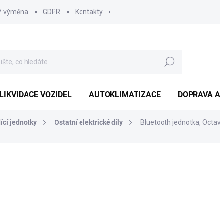
 / výměna
GDPR
Kontakty
Hledat
LIKVIDACE VOZIDEL
AUTOKLIMATIZACE
DOPRAVA A
dící jednotky
Ostatní elektrické díly
Bluetooth jednotka, Octav
1 210 Kč
1 000 Kč bez DPH
Měrná
SKLADEM
(1 KS)
cena: