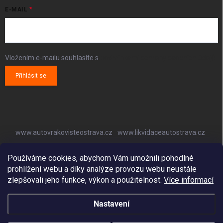
E-MAIL
Vložením e-mailu souhlasíte s
podmínkami ochrany osobních údajů
Přihlásit se
www.autovrakovisteostrava.cz
www.likvidaceautostrava.cz
www.autoklimatizaceostrava.cz
Používáme cookies, abychom Vám umožnili pohodlné
prohlížení webu a díky analýze provozu webu neustále
zlepšovali jeho funkce, výkon a použitelnost.
Více informací
Nastavení