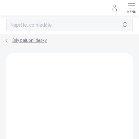
Přejít
na
obsah
Hledat
Díly palubní desky
NOVINKA