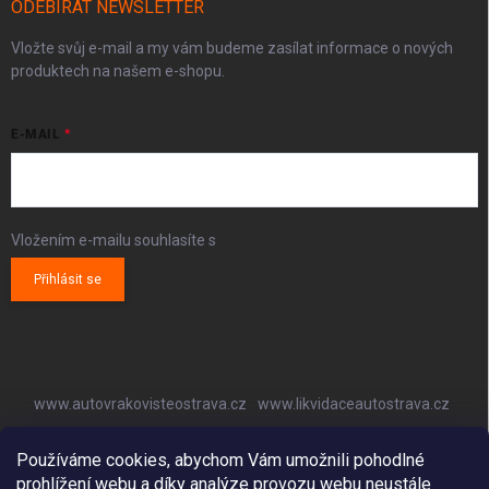
ODEBÍRAT NEWSLETTER
Vložte svůj e-mail a my vám budeme zasílat informace o nových
produktech na našem e-shopu.
E-MAIL
Vložením e-mailu souhlasíte s
podmínkami ochrany osobních údajů
Přihlásit se
www.autovrakovisteostrava.cz
www.likvidaceautostrava.cz
www.autoklimatizaceostrava.cz
Používáme cookies, abychom Vám umožnili pohodlné
prohlížení webu a díky analýze provozu webu neustále