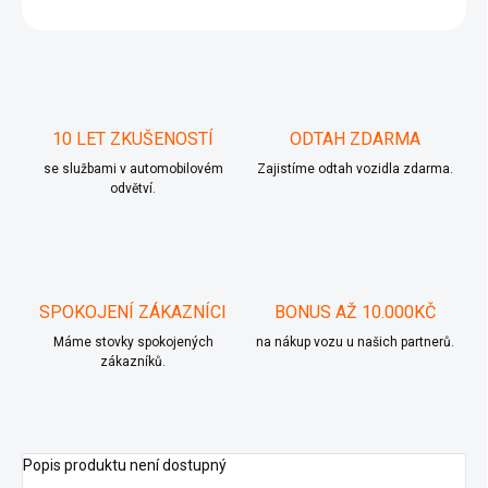
ZEPTAT SE
10 LET ZKUŠENOSTÍ
ODTAH ZDARMA
se službami v automobilovém
Zajistíme odtah vozidla zdarma.
odvětví.
SPOKOJENÍ ZÁKAZNÍCI
BONUS AŽ 10.000KČ
Máme stovky spokojených
na nákup vozu u našich partnerů.
zákazníků.
Popis produktu není dostupný