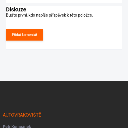
Diskuze
Buďte první, kdo napíše příspěvek k této položce.
Přidat komentář
Z
á
p
a
t
í
AUTOVRAKOVIŠTĚ
Petr Kompánek