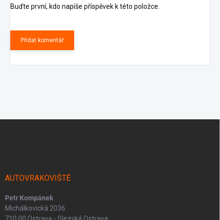
Buďte první, kdo napíše příspěvek k této položce.
Přidat komentář
Z
á
p
a
t
í
AUTOVRAKOVIŠTĚ
Petr Kompánek
Michálkovická 2036
710 00 Ostrava - Slezská Ostrava