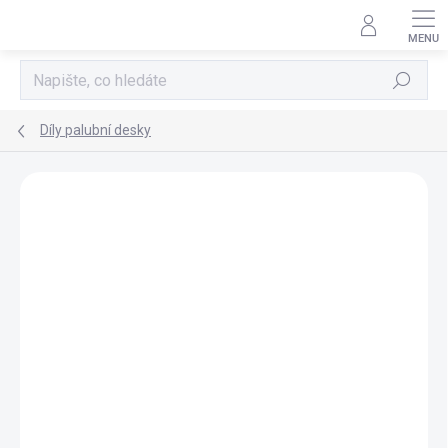
Přejít
na
obsah
Hledat
Díly palubní desky
NOVINKA