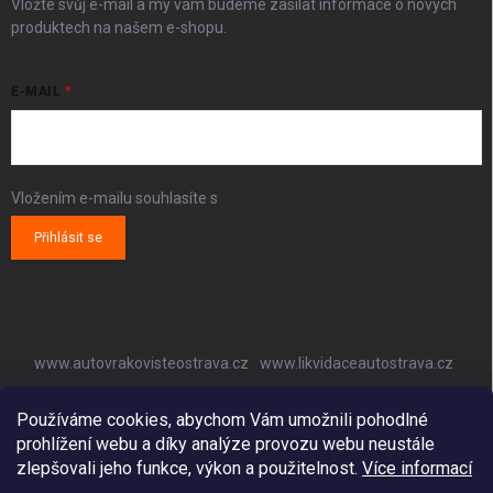
Vložte svůj e-mail a my vám budeme zasílat informace o nových
produktech na našem e-shopu.
E-MAIL
Vložením e-mailu souhlasíte s
podmínkami ochrany osobních údajů
Přihlásit se
www.autovrakovisteostrava.cz
www.likvidaceautostrava.cz
www.autoklimatizaceostrava.cz
Používáme cookies, abychom Vám umožnili pohodlné
prohlížení webu a díky analýze provozu webu neustále
zlepšovali jeho funkce, výkon a použitelnost.
Více informací