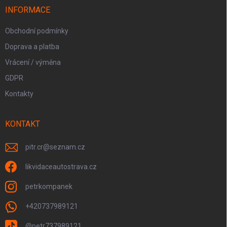
INFORMACE
Obchodní podmínky
Doprava a platba
Vrácení / výměna
GDPR
Kontakty
KONTAKT
pitr.cr
@
seznam.cz
likvidaceautostrava.cz
petrkompanek
+420737989121
@petr737989121