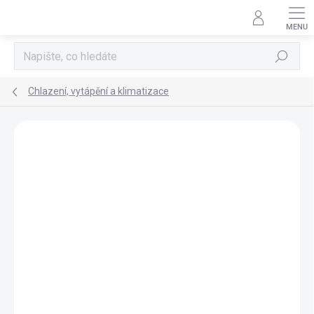
Přejít
na
obsah
Hledat
Chlazení, vytápění a klimatizace