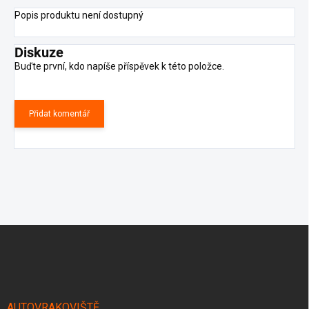
Popis produktu není dostupný
Diskuze
Buďte první, kdo napíše příspěvek k této položce.
Přidat komentář
Z
á
p
a
t
í
AUTOVRAKOVIŠTĚ