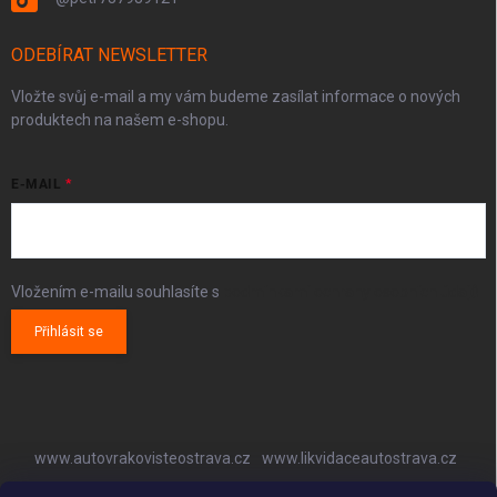
ODEBÍRAT NEWSLETTER
Vložte svůj e-mail a my vám budeme zasílat informace o nových
produktech na našem e-shopu.
E-MAIL
Vložením e-mailu souhlasíte s
podmínkami ochrany osobních údajů
Přihlásit se
www.autovrakovisteostrava.cz
www.likvidaceautostrava.cz
www.autoklimatizaceostrava.cz