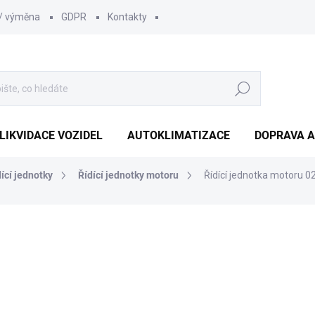
 / výměna
GDPR
Kontakty
Hledat
LIKVIDACE VOZIDEL
AUTOKLIMATIZACE
DOPRAVA A
dící jednotky
Řídící jednotky motoru
Řídící jednotka motoru 
1 210 Kč
1 000 Kč bez DPH
Měrná
SKLADEM
(1 KS)
cena: