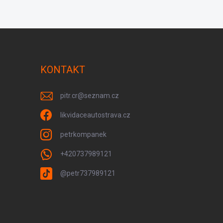
KONTAKT
pitr.cr
@
seznam.cz
likvidaceautostrava.cz
petrkompanek
+420737989121
@petr737989121