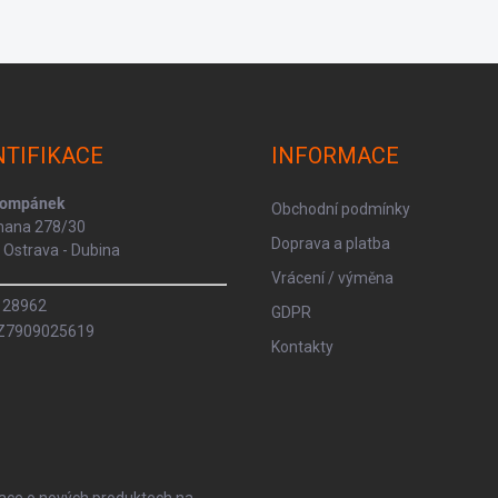
NTIFIKACE
INFORMACE
Kompánek
Obchodní podmínky
rmana 278/30
Doprava a platba
Ostrava - Dubina
Vrácení / výměna
8128962
GDPR
CZ7909025619
Kontakty