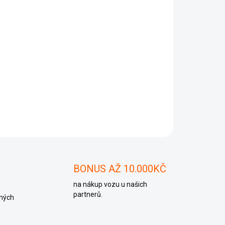
Přidat do košíku
 011 394
ZEPTAT SE
BONUS AŽ 10.000KČ
na nákup vozu u našich
partnerů.
ných