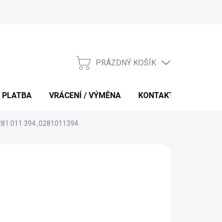
PRÁZDNÝ KOŠÍK
NÁKUPNÍ
KOŠÍK
 PLATBA
VRÁCENÍ / VÝMĚNA
KONTAKTY
0281 011 394 ,0281011394