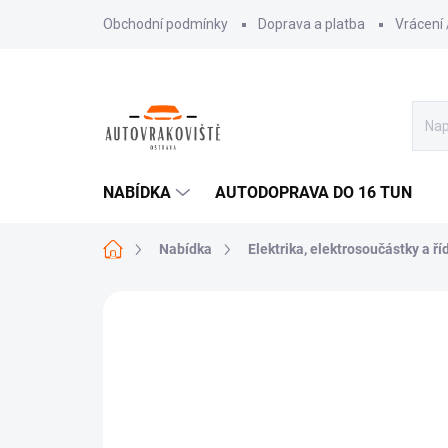
Přejít
Obchodní podmínky
Doprava a platba
Vrácení
na
obsah
NABÍDKA
AUTODOPRAVA DO 16 TUN
Domů
Nabídka
Elektrika, elektrosoučástky a ří
NOVINKA