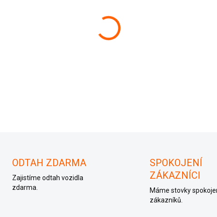
−
+
Řídící jednotka motoru 0281
ODTAH ZDARMA
SPOKOJENÍ
ZÁKAZNÍCI
Zajistíme odtah vozidla
zdarma.
Máme stovky spokoje
zákazníků.