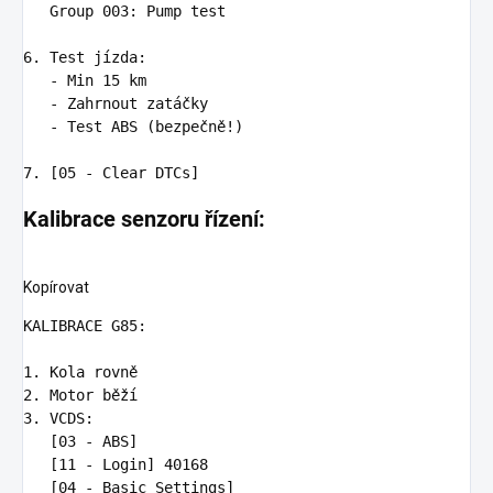
   Group 003: Pump test

6.
   -
   -
   -
 Test ABS (bezpečně!)

7.
Kalibrace senzoru řízení:
Kopírovat
KALIBRACE G85:

1.
2.
3.
 VCDS:

   [03 - ABS]

   [11 - Login] 40168

   [04 - Basic Settings]
