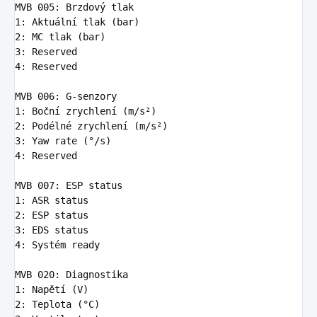
MVB 005
:
Brzdový tlak
1
:
Aktuální tlak (bar)
2
:
MC tlak (bar)
3
:
Reserved
4
:
Reserved
MVB 006
:
G-senzory
1
:
Boční zrychlení (m/s²)
2
:
Podélné zrychlení (m/s²)
3
:
Yaw rate (°/s)
4
:
Reserved
MVB 007
:
ESP status
1
:
ASR status
2
:
ESP status
3
:
EDS status
4
:
Systém ready
MVB 020
:
Diagnostika
1
:
Napětí (V)
2
:
Teplota (°C)