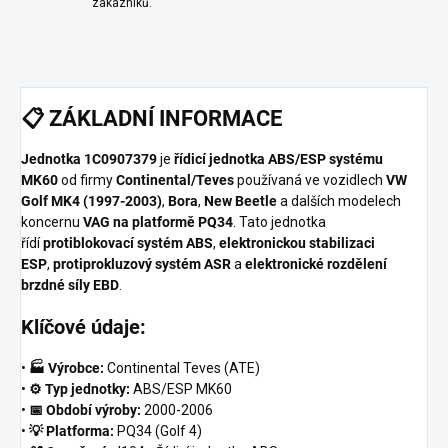
zákazníků.
📋
ZÁKLADNÍ INFORMACE
Jednotka 1C0907379
je
řídicí jednotka ABS/ESP systému
MK60
od firmy
Continental/Teves
používaná ve vozidlech
VW
Golf MK4 (1997-2003)
,
Bora
,
New Beetle
a dalších modelech
koncernu
VAG na platformě PQ34
. Tato jednotka
řídí
protiblokovací systém ABS
,
elektronickou stabilizaci
ESP
,
protiprokluzový systém ASR
a
elektronické rozdělení
brzdné síly EBD
.
Klíčové údaje:
•
🏭 Výrobce:
Continental Teves (ATE)
•
⚙️ Typ jednotky:
ABS/ESP MK60
•
📅 Období výroby:
2000-2006
•
💡 Platforma:
PQ34 (Golf 4)