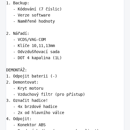
1.
   -
   -
   -
 Naměřené hodnoty

2.
   -
   -
   -
   -
 DOT 4 kapalina (1L)

1.
2.
   -
   -
3.
   -
   -
4.
   -