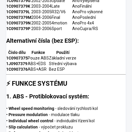
1C0907379G
2002-2003
Update
Ano
Vylepšená
1C0907379K
2003-2004
Late
Ano
Finální
1C0907379L
2003-2005
R32/V6
Ano
Pro výkonné
1C0907379M
2004-2006
Final
Ano
Poslední
1C0907379N
2002-2005
4motion
Ano
Pro 4x4
1C0907379P
2003-2006
Sport
Ano
Cupra/RS
Alternativní čísla (bez ESP):
Číslo dílu
Funkce
Použití
1C0907375
Pouze ABS
Základní verze
1J0907379
ABS+EDS
Střední výbava
1C0907376
ABS+ASR
Bez ESP
⚡
FUNKCE SYSTÉMU
1. ABS - Protiblokovací systém:
•
Wheel speed monitoring
- sledování rychlosti kol
•
Pressure modulation
- modulace tlaku
•
Individual wheel control
- individuální řízení kol
•
Slip calculation
- výpočet prokluzu