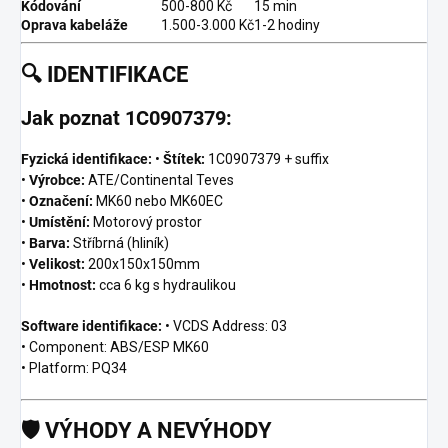
Kódování
500-800 Kč
15 min
Oprava kabeláže
1.500-3.000 Kč
1-2 hodiny
🔍
IDENTIFIKACE
Jak poznat 1C0907379:
Fyzická identifikace:
•
Štítek:
1C0907379 + suffix
•
Výrobce:
ATE/Continental Teves
•
Označení:
MK60 nebo MK60EC
•
Umístění:
Motorový prostor
•
Barva:
Stříbrná (hliník)
•
Velikost:
200x150x150mm
•
Hmotnost:
cca 6 kg s hydraulikou
Software identifikace:
• VCDS Address: 03
• Component: ABS/ESP MK60
• Platform: PQ34
🛡️
VÝHODY A NEVÝHODY