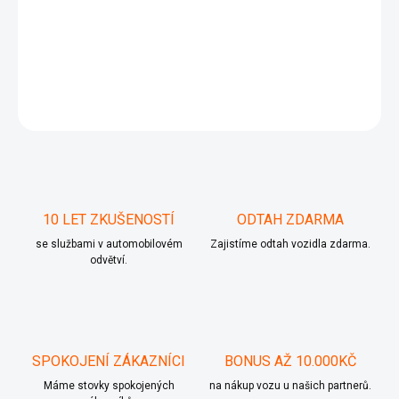
1J0 614 117 G
DETAILNÍ INFORMACE
ZEPTAT SE
10 LET ZKUŠENOSTÍ
ODTAH ZDARMA
se službami v automobilovém
Zajistíme odtah vozidla zdarma.
odvětví.
SPOKOJENÍ ZÁKAZNÍCI
BONUS AŽ 10.000KČ
Máme stovky spokojených
na nákup vozu u našich partnerů.