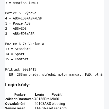
3
 = 
4
motion (AWD)

Pozice 
5:
4
 = 
ABS
1
 = Pouze 
ABS
2
 = 
ABS
3
 = 
ABS
+EDS+ASR

Pozice 
6
-
7:
13
14
15
 = Komfort

Příkl
ad:
0021413
= EU, 
288
Login kódy:
Funkce
Login
Použití
Základní nastavení
40168
Pro MK60
Odvzdušnění
20103
ABS bleeding
Sensor reset
11463
Reset senzorů