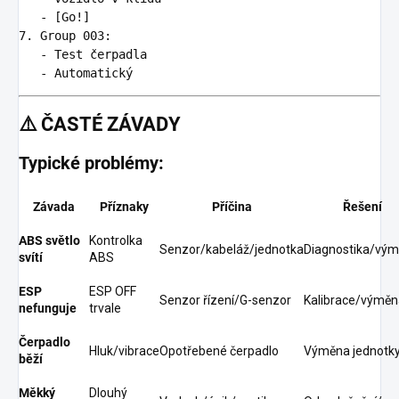
   -
7.
   -
   -
⚠️
ČASTÉ ZÁVADY
Typické problémy:
Závada
Příznaky
Příčina
Řešení
ABS světlo
Kontrolka
Senzor/kabeláž/jednotka
Diagnostika/vý
svítí
ABS
ESP
ESP OFF
Senzor řízení/G-senzor
Kalibrace/výměn
nefunguje
trvale
Čerpadlo
Hluk/vibrace
Opotřebené čerpadlo
Výměna jednotk
běží
Měkký
Dlouhý