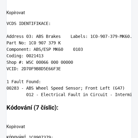
Kopírovat
VCDS
 IDENTIFIKACE:

Address
03
: ABS Brakes    Labels: 
1
C0-
907
-
379
Part
 No: 
1
C0 
907
379
Component
: ABS/ESP MK60    
0103
Coding
: 
0021413
Shop
 #: WSC 
00066
000
00000
VCID
: 
2
D70F9B8D5E66F3E

1
00283
 - ABS Wheel Speed Sensor; Front Left (G47)

012
Kódování (7 číslic):
Kopírovat
KÓDOVÁ
N
Í 
1
C0907379: