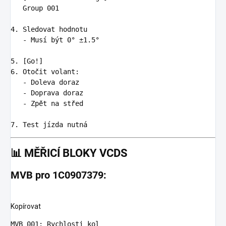
   Group 001

4.
   -
 Musí být 0° ±1.5°

5.
6.
   -
   -
   -
 Zpět na střed

7.
📊
MĚŘICÍ BLOKY VCDS
MVB pro 1C0907379:
Kopírovat
MVB 001
:
Rychlosti kol