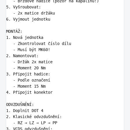
   -
5.
   -
6.
 Vyjmout jednotku

1.
   -
   -
2.
   -
   -
3.
   -
   -
4.
 Připojit konektor

1.
2.
   -
3.
 VCDS odvzdušnění:
