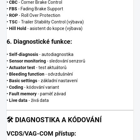
•
CBC
- Corner Brake Control
•
FBS
- Fading Brake Support
•
ROP
- Roll Over Protection
•
TSC
- Trailer Stability Control (výbava)
•
Hill Hold
- asistent do kopce (výbava)
6. Diagnostické funkce:
•
Self-diagnosis
- autodiagnostika
•
Sensor monitoring
- sledování senzorů
•
Actuator test
- test aktuátorů
•
Bleeding function
- odvzdušnění
•
Basic settings
- základní nastavení
•
Coding
- kódování variant
•
Fault memory
- paměť závad
•
Live data
- živá data
🛠️
DIAGNOSTIKA A KÓDOVÁNÍ
VCDS/VAG-COM přístup: