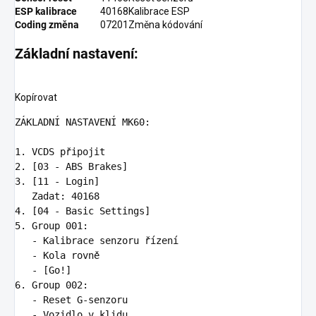
ESP kalibrace
40168
Kalibrace ESP
Coding změna
07201
Změna kódování
Základní nastavení:
Kopírovat
ZÁKLADNÍ NASTAVENÍ MK60:

1.
2.
3.
 [11 - Login]

4.
5.
   -
   -
   -
6.
   -
   -