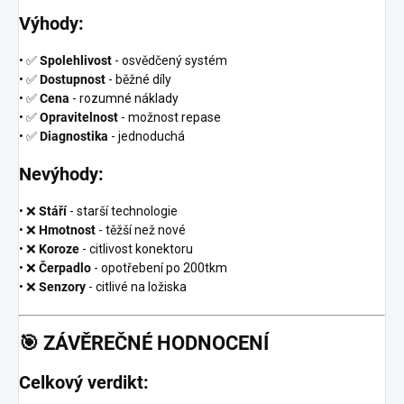
Výhody:
• ✅
Spolehlivost
- osvědčený systém
• ✅
Dostupnost
- běžné díly
• ✅
Cena
- rozumné náklady
• ✅
Opravitelnost
- možnost repase
• ✅
Diagnostika
- jednoduchá
Nevýhody:
• ❌
Stáří
- starší technologie
• ❌
Hmotnost
- těžší než nové
• ❌
Koroze
- citlivost konektoru
• ❌
Čerpadlo
- opotřebení po 200tkm
• ❌
Senzory
- citlivé na ložiska
🎯
ZÁVĚREČNÉ HODNOCENÍ
Celkový verdikt: