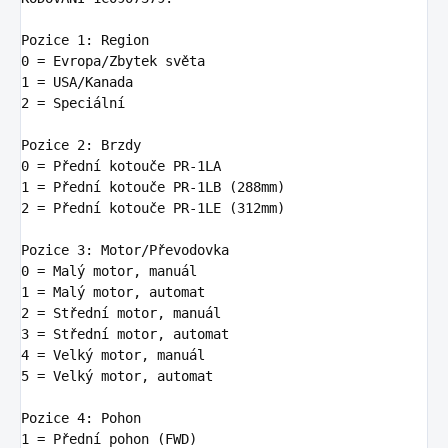
Pozice 
1:
0
1
2
 = Speciá
ln
í

Pozice 
2:
0
 = Přední kotouče PR-
1
1
 = Přední kotouče PR-
1
LB (
288
2
 = Přední kotouče PR-
1
LE (
312
mm)

Pozice 
3:
0
1
2
3
4
5
 = Velký motor, automat

Pozice 
4:
1