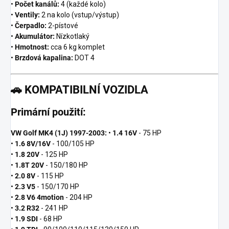
•
Počet kanálů:
4 (každé kolo)
•
Ventily:
2 na kolo (vstup/výstup)
•
Čerpadlo:
2-pístové
•
Akumulátor:
Nízkotlaký
•
Hmotnost:
cca 6 kg komplet
•
Brzdová kapalina:
DOT 4
🚗
KOMPATIBILNÍ VOZIDLA
Primární použití:
VW Golf MK4 (1J) 1997-2003:
•
1.4 16V
- 75 HP
•
1.6 8V/16V
- 100/105 HP
•
1.8 20V
- 125 HP
•
1.8T 20V
- 150/180 HP
•
2.0 8V
- 115 HP
•
2.3 V5
- 150/170 HP
•
2.8 V6 4motion
- 204 HP
•
3.2 R32
- 241 HP
•
1.9 SDI
- 68 HP