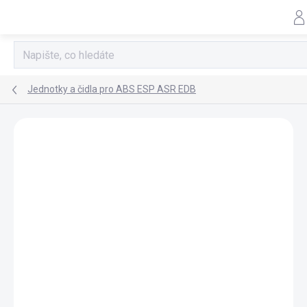
Přejít
na
obsah
Jednotky a čidla pro ABS ESP ASR EDB