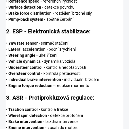
•
Reference speed
- referenční rychlost
•
Surface detection
- detekce povrchu
•
Brake force distribution
- rozdělení brzdné síly
•
Pump-back system
- zpětné čerpání
2. ESP - Elektronická stabilizace:
•
Yaw rate sensor
- snímač stáčení
•
Lateral acceleration
- boční zrychlení
•
Steering angle
- úhel řízení
•
Vehicle dynamics
- dynamika vozidla
•
Understeer control
- kontrola nedotáčivosti
•
Oversteer control
- kontrola přetáčivosti
•
Individual brake intervention
- individuální brzdění
•
Engine torque reduction
- redukce momentu
3. ASR - Protiprokluzová regulace:
•
Traction control
- kontrola trakce
•
Wheel spin detection
- detekce protočení
•
Brake intervention
- brzdná intervence
•
Engine intervention
- zásah do motoru