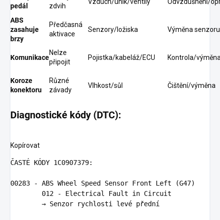
Vzduch/únik/ventily
Odvzdušnění/op
pedál
zdvih
ABS
Předčasná
zasahuje
Senzory/ložiska
Výměna senzoru
aktivace
brzy
Nelze
Komunikace
Pojistka/kabeláž/ECU
Kontrola/výměn
připojit
Koroze
Různé
Vlhkost/sůl
Čištění/výměna
konektoru
závady
Diagnostické kódy (DTC):
Kopírovat
ČASTÉ KÓDY 1C0907379:

        012 - Electrical Fault in Circuit
