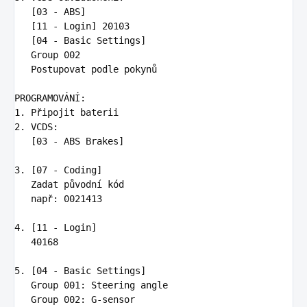
   [03 - ABS]

   [11 - Login] 20103

   [04 - Basic Settings]

   Group 002

   Postupovat podle pokynů

1.
2.
 VCDS:

   [03 - ABS Brakes]

3.
 [07 - Coding]

   Zadat původní kód

   např: 0021413

4.
 [11 - Login]

   40168

5.
 [04 - Basic Settings]

   Group 001: Steering angle

   Group 002: G-sensor
