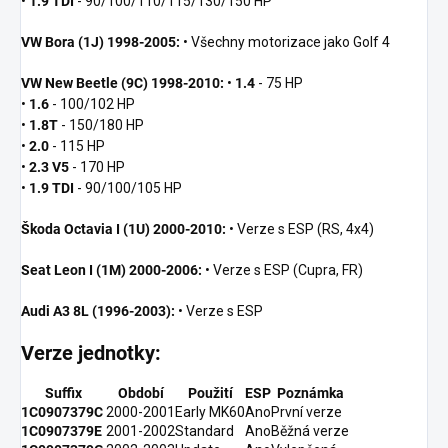
•
1.9 TDI
- 90/100/110/115/130/150 HP
VW Bora (1J) 1998-2005:
• Všechny motorizace jako Golf 4
VW New Beetle (9C) 1998-2010:
•
1.4
- 75 HP
•
1.6
- 100/102 HP
•
1.8T
- 150/180 HP
•
2.0
- 115 HP
•
2.3 V5
- 170 HP
•
1.9 TDI
- 90/100/105 HP
Škoda Octavia I (1U) 2000-2010:
• Verze s ESP (RS, 4x4)
Seat Leon I (1M) 2000-2006:
• Verze s ESP (Cupra, FR)
Audi A3 8L (1996-2003):
• Verze s ESP
Verze jednotky:
Suffix
Období
Použití
ESP
Poznámka
1C0907379C
2000-2001
Early MK60
Ano
První verze
1C0907379E
2001-2002
Standard
Ano
Běžná verze