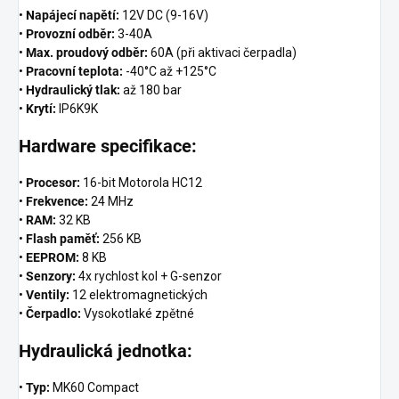
•
Napájecí napětí:
12V DC (9-16V)
•
Provozní odběr:
3-40A
•
Max. proudový odběr:
60A (při aktivaci čerpadla)
•
Pracovní teplota:
-40°C až +125°C
•
Hydraulický tlak:
až 180 bar
•
Krytí:
IP6K9K
Hardware specifikace:
•
Procesor:
16-bit Motorola HC12
•
Frekvence:
24 MHz
•
RAM:
32 KB
•
Flash paměť:
256 KB
•
EEPROM:
8 KB
•
Senzory:
4x rychlost kol + G-senzor
•
Ventily:
12 elektromagnetických
•
Čerpadlo:
Vysokotlaké zpětné
Hydraulická jednotka:
•
Typ:
MK60 Compact