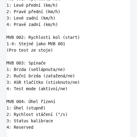
1
:
Levé přední (km/h)
2
:
Pravé přední (km/h)
3
:
Levé zadní (km/h)
4
:
Pravé zadní (km/h)
MVB 002
:
Rychlosti kol (start)
1-4
:
Stejné jako MVB 001
(Pro test ze stoje)

MVB 003
:
Spínače
1
:
Brzda (sešlápnuta/ne)
2
:
Ruční brzda (zatažená/ne)
3
:
ASR tlačítko (stisknuto/ne)
4
:
Test mode (aktivní/ne)
MVB 004
:
Úhel řízení
1
:
Úhel (stupně)
2
:
Rychlost stáčení (°/s)
3
:
Status kalibrace
4
:
Reserved