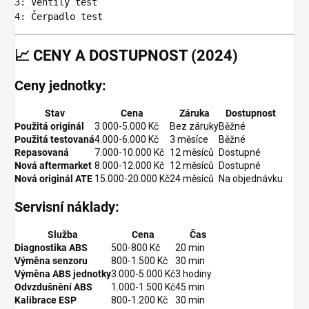
3
:
Ventily test
4
:
Čerpadlo test
📈
CENY A DOSTUPNOST (2024)
Ceny jednotky:
Stav
Cena
Záruka
Dostupnost
Použitá originál
3.000-5.000 Kč
Bez záruky
Běžné
Použitá testovaná
4.000-6.000 Kč
3 měsíce
Běžné
Repasovaná
7.000-10.000 Kč
12 měsíců
Dostupné
Nová aftermarket
8.000-12.000 Kč
12 měsíců
Dostupné
Nová originál ATE
15.000-20.000 Kč
24 měsíců
Na objednávku
Servisní náklady:
Služba
Cena
Čas
Diagnostika ABS
500-800 Kč
20 min
Výměna senzoru
800-1.500 Kč
30 min
Výměna ABS jednotky
3.000-5.000 Kč
3 hodiny
Odvzdušnění ABS
1.000-1.500 Kč
45 min
Kalibrace ESP
800-1.200 Kč
30 min