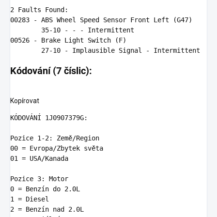
2
00283
 - ABS Wheel Speed Sensor Front Left (G47)

35
-
10
00526
 - Brake Light Switch (F)

27
-
10
Kódování (7 číslic):
Kopírovat
KÓDOVÁ
N
Í 
1
J0907379
G:
Pozice 
1
-
2:
00
01
 = USA/Kanada

Pozice 
3:
0
 = Benzí
n
 do 
2.0
1
2
 = Benzí
n
 nad 
2.0