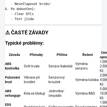
   -
6.
   -
   -
⚠️
ČASTÉ ZÁVADY
Typické problémy:
Cen
Závada
Příznaky
Příčina
Řešení
opra
1.00
ABS
Výměna
Svítí trvale
Senzor/kabeláž
2.50
kontrolka
senzoru
Kč
2.00
Pulzování
Vibrace při
Senzorový
Výměna ložiska
4.00
brzd
brzdění
kroužek
Kč
5.00
ABS
Jednotka/
Kola se blokují
Výměna ABS
10.0
nefunguje
čerpadlo
Kč
1.00
EDS
Protáčení kola
Software/ventily
Reset/výměna
8.00