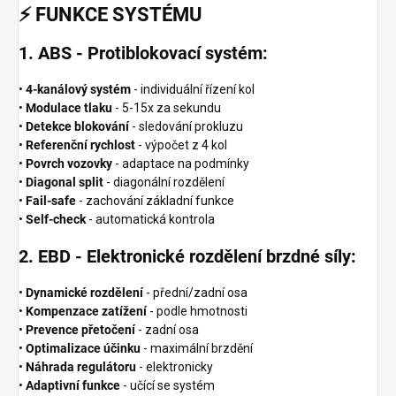
⚡
FUNKCE SYSTÉMU
1. ABS - Protiblokovací systém:
•
4-kanálový systém
- individuální řízení kol
•
Modulace tlaku
- 5-15x za sekundu
•
Detekce blokování
- sledování prokluzu
•
Referenční rychlost
- výpočet z 4 kol
•
Povrch vozovky
- adaptace na podmínky
•
Diagonal split
- diagonální rozdělení
•
Fail-safe
- zachování základní funkce
•
Self-check
- automatická kontrola
2. EBD - Elektronické rozdělení brzdné síly:
•
Dynamické rozdělení
- přední/zadní osa
•
Kompenzace zatížení
- podle hmotnosti
•
Prevence přetočení
- zadní osa
•
Optimalizace účinku
- maximální brzdění
•
Náhrada regulátoru
- elektronicky
•
Adaptivní funkce
- učící se systém