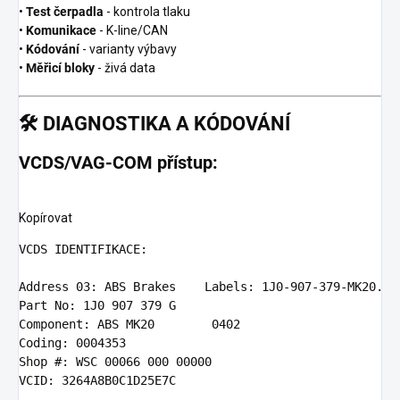
•
Test čerpadla
- kontrola tlaku
•
Komunikace
- K-line/CAN
•
Kódování
- varianty výbavy
•
Měřicí bloky
- živá data
🛠️
DIAGNOSTIKA A KÓDOVÁNÍ
VCDS/VAG-COM přístup:
Kopírovat
VCDS
 IDENTIFIKACE:

Address
03
: ABS Brakes    Labels: 
1
J0-
907
-
379
Part
 No: 
1
J0 
907
379
Component
: ABS MK20        
0402
Coding
: 
0004353
Shop
 #: WSC 
00066
000
00000
VCID
: 
3264
A8B0C1D25E7C
