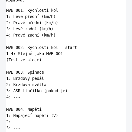
Kopírovat
MVB 001
:
Rychlosti kol
1
:
Levé přední (km/h)
2
:
Pravé přední (km/h)
3
:
Levé zadní (km/h)
4
:
Pravé zadní (km/h)
MVB 002
:
Rychlosti kol - start
1-4
:
Stejné jako MVB 001
(Test ze stoje)

MVB 003
:
Spínače
1
:
Brzdový pedál
2
:
Brzdová světla
3
:
ASR tlačítko (pokud je)
4
:
---
MVB 004
:
Napětí
1
:
Napájecí napětí (V)
2
:
---
3
:
---