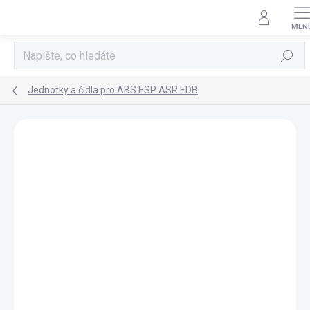
Přejít
na
obsah
Hledat
Jednotky a čidla pro ABS ESP ASR EDB