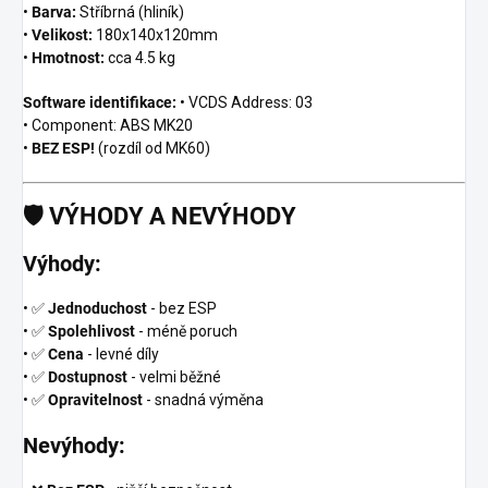
•
Barva:
Stříbrná (hliník)
•
Velikost:
180x140x120mm
•
Hmotnost:
cca 4.5 kg
Software identifikace:
• VCDS Address: 03
• Component: ABS MK20
•
BEZ ESP!
(rozdíl od MK60)
🛡️
VÝHODY A NEVÝHODY
Výhody:
• ✅
Jednoduchost
- bez ESP
• ✅
Spolehlivost
- méně poruch
• ✅
Cena
- levné díly
• ✅
Dostupnost
- velmi běžné
• ✅
Opravitelnost
- snadná výměna
Nevýhody: