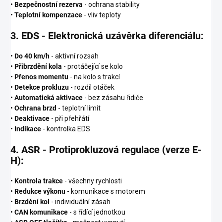
•
Bezpečnostní rezerva
- ochrana stability
•
Teplotní kompenzace
- vliv teploty
3. EDS - Elektronická uzávěrka diferenciálu:
•
Do 40 km/h
- aktivní rozsah
•
Přibrzdění kola
- protáčející se kolo
•
Přenos momentu
- na kolo s trakcí
•
Detekce prokluzu
- rozdíl otáček
•
Automatická aktivace
- bez zásahu řidiče
•
Ochrana brzd
- teplotní limit
•
Deaktivace
- při přehřátí
•
Indikace
- kontrolka EDS
4. ASR - Protiprokluzová regulace (verze E-
H):
•
Kontrola trakce
- všechny rychlosti
•
Redukce výkonu
- komunikace s motorem
•
Brzdění kol
- individuální zásah
•
CAN komunikace
- s řídící jednotkou