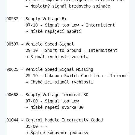
        → 
Neplatn
ý 
sign
á
l
brzdov
é
ho
sp
í
na
č
e
00532
-
Supply
Voltage
B
+
07
-
10
-
Signal
too
Low
-
Intermittent
        → 
N
í
zk
é 
nap
á
jec
í 
nap
ě
t
í

00597
-
Vehicle
Speed
Signal
29
-
10
-
Short
to
Ground
-
Intermittent
        → 
Sign
á
l
rychlosti
vozidla
00625
-
Vehicle
Speed
Signal
Missing
25
-
10
-
Unknown
Switch
Condition
-
Intermitte
        → 
Chyb
ě
j
í
c
í 
sign
á
l
rychlosti
00668
-
Supply
Voltage
Terminal
30
07
-
00
-
Signal
too
Low
        → 
N
í
zk
é 
nap
ě
t
í 
svorka
30
01044
-
Control
Module
Incorrectly
Coded
35
-
00
-
-
        → Š
patn
é 
k
ó
dov
á
n
í 
jednotky