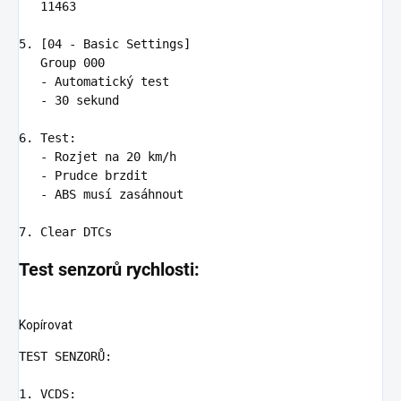
   11463

5.
 [04 - Basic Settings]

   -
   -
 30 sekund

6.
   -
   -
   -
 ABS musí zasáhnout

7.
Test senzorů rychlosti:
Kopírovat
TEST SENZORŮ
1. VCDS
: