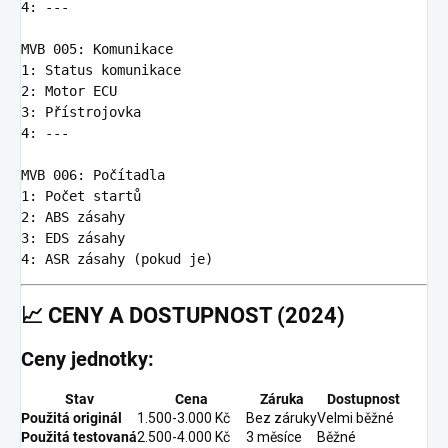
4
:
---
MVB 005
:
Komunikace
1
:
Status komunikace
2
:
Motor ECU
3
:
Přístrojovka
4
:
---
MVB 006
:
Počítadla
1
:
Počet startů
2
:
ABS zásahy
3
:
EDS zásahy
4
:
ASR zásahy (pokud je)
📈
CENY A DOSTUPNOST (2024)
Ceny jednotky:
Stav
Cena
Záruka
Dostupnost
Použitá originál
1.500-3.000 Kč
Bez záruky
Velmi běžné
Použitá testovaná
2.500-4.000 Kč
3 měsíce
Běžné