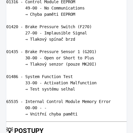
01316
-
Control
Module
EEPROM
49
-
00
-
No
Communications
        → 
Chyba
pam
ě
ti
EEPROM
01420
-
Brake
Pressure
Switch
(
F270
)
27
-
00
-
Implausible
Signal
        → 
Tlakov
ý 
sp
í
na
č 
brzd
01435
-
Brake
Pressure
Sensor
1
(
G201
)
30
-
00
-
Open
or
Short
to
Plus
        → 
Tlakov
ý 
senzor
(
pouze
MK20I
)
01486
-
System
Function
Test
33
-
00
-
Activation
Malfunction
        → 
Test
syst
é
mu
selhal
65535
-
Internal
Control
Module
Memory
Error
00
-
00
-
-
        → 
Vnit
ř
n
í 
chyba
pam
ě
ti
💡
POSTUPY