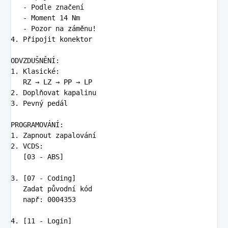
   -
   -
   -
4.
 Připojit konektor

1.
 Klasické:

2.
3.
 Pevný pedál

1.
2.
 VCDS:

   [03 - ABS]

3.
 [07 - Coding]

   Zadat původní kód

   např: 0004353

4.
 [11 - Login]
