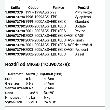
Suffix
Období
Funkce
Použití
1J0907379
1997-1998
ABS only
První verze
1J0907379A
1998-1999
ABS+EBD
Vylepšená
1J0907379B
1999-2000
ABS+EBD+EDS
Standard
1J0907379C
2000-2001
ABS+EBD+EDS
Update
1J0907379D
2001-2002
ABS+EBD+EDS
Revize
1J0907379E
2002-2003
ABS+EBD+EDS+ASR
S ASR
1J0907379F
2003-2004
ABS+EBD+EDS+ASR
Finální
1J0907379G
2001-2004
ABS+EBD+EDS+ASR
Nejběžnější
1J0907379H
2003-2005
ABS+EBD+EDS+ASR
Poslední
1J0907379P
2002-2004
ABS+EBD+EDS
Diesel
Rozdíl od MK60 (1C0907379):
Parametr
MK20 (1J0)
MK60 (1C0)
ESP
❌ Ne
✅ Ano
G-senzor
❌ Ne
✅ Ano
Senzor řízení
❌ Ne
✅ Ano
Cena
Levnější
Dražší
Hmotnost
4.5 kg
6 kg
Výkon CPU
16 MHz
24 MHz