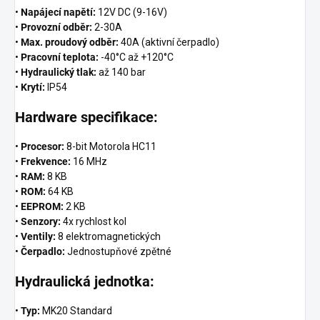
•
Napájecí napětí:
12V DC (9-16V)
•
Provozní odběr:
2-30A
•
Max. proudový odběr:
40A (aktivní čerpadlo)
•
Pracovní teplota:
-40°C až +120°C
•
Hydraulický tlak:
až 140 bar
•
Krytí:
IP54
Hardware specifikace:
•
Procesor:
8-bit Motorola HC11
•
Frekvence:
16 MHz
•
RAM:
8 KB
•
ROM:
64 KB
•
EEPROM:
2 KB
•
Senzory:
4x rychlost kol
•
Ventily:
8 elektromagnetických
•
Čerpadlo:
Jednostupňové zpětné
Hydraulická jednotka:
•
Typ:
MK20 Standard