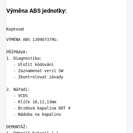
Výměna ABS jednotky:
Kopírovat
VÝMĚNA ABS 1J0907379G:

1.
   -
   -
   -
 Zkontrolovat závady

2.
   -
   -
   -
   -
 Nádoba na kapalinu

1.