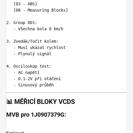
[03 - ABS]

   [08 - Measuring Blocks]

2. Group 001
:
-
Všechna kola 0 km/h
3. Zvedák/Točit kolem
:
-
Musí ukázat rychlost
-
Plynulý signál
4. Osciloskop test
:
-
AC napětí
-
0.1-2V při otáčení
-
Sinusový průběh
📊
MĚŘICÍ BLOKY VCDS
MVB pro 1J0907379G: