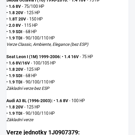
•
1.6 8V
- 75/100 HP
•
1.8 20V
- 125 HP
•
1.8T 20V
- 150 HP
•
2.0 8V
- 115 HP
•
1.9 SDI
- 68 HP
•
1.9 TDI
- 90/100/110 HP
Verze Classic, Ambiente, Elegance (bez ESP)
Seat Leon I (1M) 1999-2006:
•
1.4 16V
- 75 HP
•
1.6 8V/16V
- 100/105 HP
•
1.8 20V
- 125 HP
•
1.9 SDI
- 68 HP
•
1.9 TDI
- 90/100/110 HP
Základní verze bez ESP
Audi A3 8L (1996-2003):
•
1.6 8V
- 100 HP
•
1.8 20V
- 125 HP
•
1.9 TDI
- 90/100/110 HP
Základní verze
Verze jednotky 1J0907379: