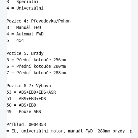
3
 = Speciá
ln
4
 = Univerzá
ln
í

Pozice 
4:
3
4
5
 = 
4
x4

Pozice 
5:
5
 = Přední kotouče 
256
6
 = Přední kotouče 
280
7
 = Přední kotouče 
288
mm

Pozice 
6
-
7:
53
 = 
ABS
51
 = 
ABS
50
 = 
ABS
49
 = Pouze 
ABS
Příkl
ad:
0004353
= EU, univerzá
ln
í motor, manuál FWD, 
280