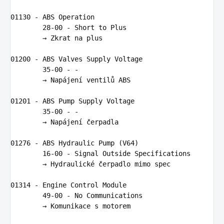
01130
-
ABS
Operation
28
-
00
-
Short
to
Plus
        → 
Zkrat
na
plus
01200
-
ABS
Valves
Supply
Voltage
35
-
00
-
-
        → 
Nap
á
jen
í 
ventil
ů 
ABS
01201
-
ABS
Pump
Supply
Voltage
35
-
00
-
-
        → 
Nap
á
jen
í č
erpadla
01276
-
ABS
Hydraulic
Pump
(
V64
)
16
-
00
-
Signal
Outside
Specifications
        → 
Hydraulick
é č
erpadlo
mimo
spec
01314
-
Engine
Control
Module
49
-
00
-
No
Communications
        → 
Komunikace
s
motorem