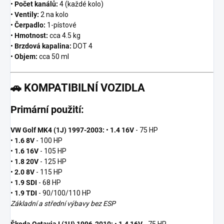
•
Počet kanálů:
4 (každé kolo)
•
Ventily:
2 na kolo
•
Čerpadlo:
1-pístové
•
Hmotnost:
cca 4.5 kg
•
Brzdová kapalina:
DOT 4
•
Objem:
cca 50 ml
🚗
KOMPATIBILNÍ VOZIDLA
Primární použití:
VW Golf MK4 (1J) 1997-2003:
•
1.4 16V
- 75 HP
•
1.6 8V
- 100 HP
•
1.6 16V
- 105 HP
•
1.8 20V
- 125 HP
•
2.0 8V
- 115 HP
•
1.9 SDI
- 68 HP
•
1.9 TDI
- 90/100/110 HP
Základní a střední výbavy bez ESP
Škoda Octavia I (1U) 1996-2010:
•
1.4 16V
- 75 HP