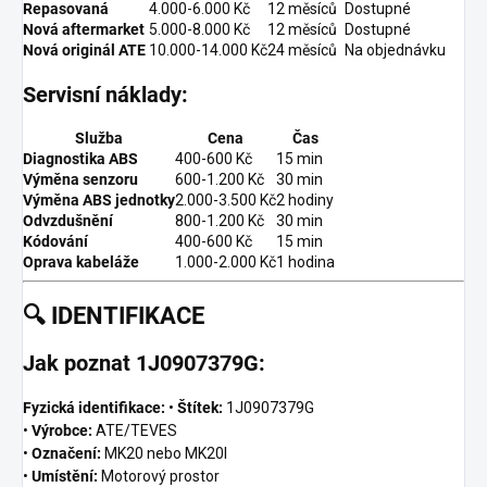
Repasovaná
4.000-6.000 Kč
12 měsíců
Dostupné
Nová aftermarket
5.000-8.000 Kč
12 měsíců
Dostupné
Nová originál ATE
10.000-14.000 Kč
24 měsíců
Na objednávku
Servisní náklady:
Služba
Cena
Čas
Diagnostika ABS
400-600 Kč
15 min
Výměna senzoru
600-1.200 Kč
30 min
Výměna ABS jednotky
2.000-3.500 Kč
2 hodiny
Odvzdušnění
800-1.200 Kč
30 min
Kódování
400-600 Kč
15 min
Oprava kabeláže
1.000-2.000 Kč
1 hodina
🔍
IDENTIFIKACE
Jak poznat 1J0907379G:
Fyzická identifikace:
•
Štítek:
1J0907379G
•
Výrobce:
ATE/TEVES
•
Označení:
MK20 nebo MK20I
•
Umístění:
Motorový prostor