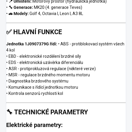
•
📍 Umístění:
Motorový prostor (hydraulická jednotka)
•
🔧 Generace:
MK20 (4. generace Teves)
•
🚗 Modely:
Golf 4, Octavia I, Leon I, A3 8L
✅
HLAVNÍ FUNKCE
Jednotka 1J0907379G řídí:
• ABS - protiblokovací systém všech
4 kol
• EBD - elektronické rozdělení brzdné síly
• EDS - elektronická uzávěrka diferenciálu
• ASR - protiprokluzová regulace (některé verze)
• MSR - regulace brzdného momentu motoru
• Diagnostika brzdového systému
• Komunikace s řídící jednotkou motoru
• Kontrola senzorů rychlosti kol
🔧
TECHNICKÉ PARAMETRY
Elektrické parametry: