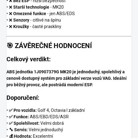
• ❌
Bez ESP
- nižší bezpečnost
• ❌
Starší technologie
- MK20
• ❌
Omezené funkce
- jen ABS/EDS
• ❌
Senzory
- citlivé na špínu
• ❌
Kroužky
- časté praskliny
🎯
ZÁVĚREČNÉ HODNOCENÍ
Celkový verdikt:
ABS jednotka 1J0907379G MK20 je jednoduchý, spolehlivý a
cenově dostupný systém pro základní verze vozů VAG. Ideální
pro běžný provoz, ale postrádá moderní ESP.
Doporučení:
•
✅ Pro vozidla:
Golf 4, Octavia I základní
•
✅ Funkce:
ABS/EBD/EDS/ASR
•
✅ Spolehlivost:
Velmi dobrá
•
🔧 Servis:
Velmi jednoduchý
•
💰 Hodnota:
Excelentní