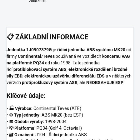
zákazníků.
📋
ZÁKLADNÍ INFORMACE
Jednotka 1J0907379G
je
řídicí jednotka ABS systému MK20
od
firmy
Continental/Teves
používaná ve vozidlech
koncernu VAG
na platformě PQ34
od roku 1998. Tato jednotka
řídí
protiblokovací systém ABS
,
elektronické rozdělení brzdné
síly EBD
,
elektronickou uzávěrku diferenciálu EDS
a v některých
verzích
protiprokluzový systém ASR
, ale
NEOBSAHUJE ESP
.
Klíčové údaje:
•
🏭 Výrobce:
Continental Teves (ATE)
•
⚙️ Typ jednotky:
ABS MK20 (bez ESP)
•
📅 Období výroby:
1998-2004
•
💡 Platforma:
PQ34 (Golf 4, Octavia I)
•
🔐 Označení:
J104 - Řídicí jednotka ABS