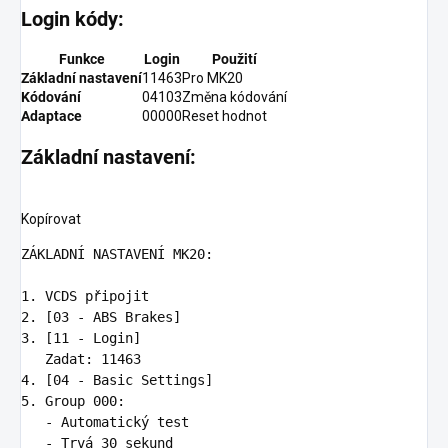
Login kódy:
Funkce
Login
Použití
Základní nastavení
11463
Pro MK20
Kódování
04103
Změna kódování
Adaptace
00000
Reset hodnot
Základní nastavení:
Kopírovat
ZÁKLADNÍ NASTAVENÍ MK20:

1.
2.
3.
 [11 - Login]

4.
5.
   -
   -