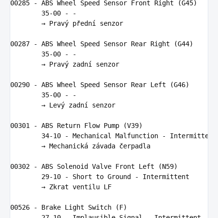
00285
-
ABS
Wheel
Speed
Sensor
Front
Right
(
G45
)
35
-
00
-
-
        → 
Prav
ý 
p
ř
edn
í 
senzor
00287
-
ABS
Wheel
Speed
Sensor
Rear
Right
(
G44
)
35
-
00
-
-
        → 
Prav
ý 
zadn
í 
senzor
00290
-
ABS
Wheel
Speed
Sensor
Rear
Left
(
G46
)
35
-
00
-
-
        → 
Lev
ý 
zadn
í 
senzor
00301
-
ABS
Return
Flow
Pump
(
V39
)
34
-
10
-
Mechanical
Malfunction
-
Intermittent
        → 
Mechanick
á 
z
á
vada
 č
erpadla
00302
-
ABS
Solenoid
Valve
Front
Left
(
N59
)
29
-
10
-
Short
to
Ground
-
Intermittent
        → 
Zkrat
ventilu
LF
00526
-
Brake
Light
Switch
(
F
)
27
-
10
-
Implausible
Signal
-
Intermittent