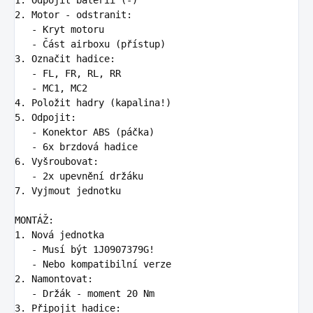
2.
   -
   -
3.
   -
   -
4.
5.
   -
   -
6.
   -
7.
 Vyjmout jednotku

1.
   -
   -
2.
   -
3.