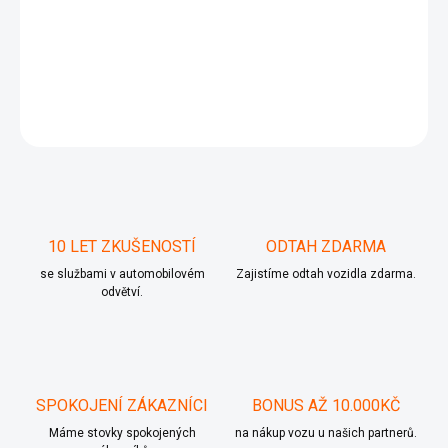
1J0 614 117 C
DETAILNÍ INFORMACE
ZEPTAT SE
10 LET ZKUŠENOSTÍ
ODTAH ZDARMA
se službami v automobilovém
Zajistíme odtah vozidla zdarma.
odvětví.
SPOKOJENÍ ZÁKAZNÍCI
BONUS AŽ 10.000KČ
Máme stovky spokojených
na nákup vozu u našich partnerů.