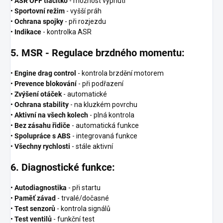
•
ASR OFF tlačítko
- možnost vypnutí
•
Sportovní režim
- vyšší práh
•
Ochrana spojky
- při rozjezdu
•
Indikace
- kontrolka ASR
5. MSR - Regulace brzdného momentu:
•
Engine drag control
- kontrola brzdění motorem
•
Prevence blokování
- při podřazení
•
Zvýšení otáček
- automatické
•
Ochrana stability
- na kluzkém povrchu
•
Aktivní na všech kolech
- plná kontrola
•
Bez zásahu řidiče
- automatická funkce
•
Spolupráce s ABS
- integrovaná funkce
•
Všechny rychlosti
- stále aktivní
6. Diagnostické funkce:
•
Autodiagnostika
- při startu
•
Paměť závad
- trvalé/dočasné
•
Test senzorů
- kontrola signálů
•
Test ventilů
- funkční test