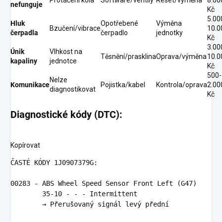
nefunguje
Kč
5.00
Hluk
Opotřebené
Výměna
Bzučení/vibrace
10.0
čerpadla
čerpadlo
jednotky
Kč
3.00
Únik
Vlhkost na
Těsnění/prasklina
Oprava/výměna
10.0
kapaliny
jednotce
Kč
500-
Nelze
Komunikace
Pojistka/kabel
Kontrola/oprava
2.00
diagnostikovat
Kč
Diagnostické kódy (DTC):
Kopírovat
Č
AST
É 
K
Ó
DY
1
J0907379G
:
00283
-
ABS
Wheel
Speed
Sensor
Front
Left
(
G47
)
35
-
10
-
-
-
Intermittent
        → 
P
ř
eru
š
ovan
ý 
sign
á
l
lev
ý 
p
ř
edn
í
