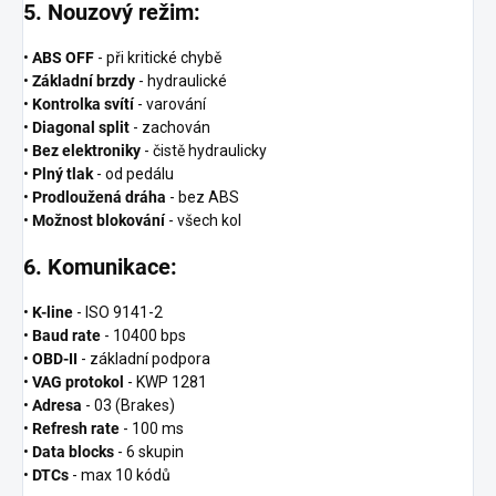
5. Nouzový režim:
•
ABS OFF
- při kritické chybě
•
Základní brzdy
- hydraulické
•
Kontrolka svítí
- varování
•
Diagonal split
- zachován
•
Bez elektroniky
- čistě hydraulicky
•
Plný tlak
- od pedálu
•
Prodloužená dráha
- bez ABS
•
Možnost blokování
- všech kol
6. Komunikace:
•
K-line
- ISO 9141-2
•
Baud rate
- 10400 bps
•
OBD-II
- základní podpora
•
VAG protokol
- KWP 1281
•
Adresa
- 03 (Brakes)
•
Refresh rate
- 100 ms
•
Data blocks
- 6 skupin
•
DTCs
- max 10 kódů