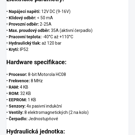
•
Napájecí napětí:
12V DC (9-16V)
•
Klidový odběr:
< 50 mA
•
Provozní odběr:
2-25A
•
Max. proudový odběr:
35A (aktivní čerpadlo)
•
Pracovní teplota:
-40°C až +110°C
•
Hydraulický tlak:
až 120 bar
•
Krytí:
IP52
Hardware specifikace:
•
Procesor:
8-bit Motorola HC08
•
Frekvence:
8 MHz
•
RAM:
4 KB
•
ROM:
32 KB
•
EEPROM:
1 KB
•
Senzory:
4x pasivní indukční
•
Ventily:
8 elektromagnetických (2 na kolo)
•
Čerpadlo:
Jednostupňové
Hydraulická jednotka: