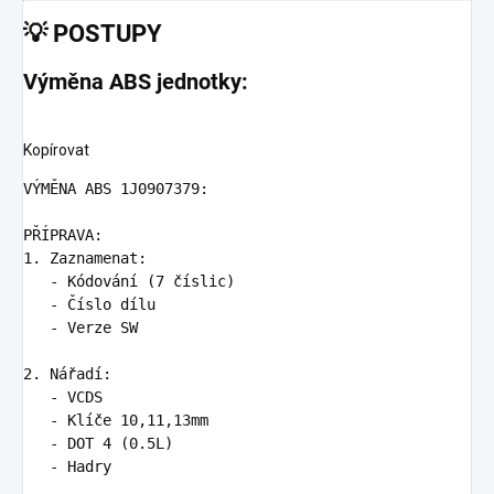
💡
POSTUPY
Výměna ABS jednotky:
Kopírovat
VÝMĚNA ABS 1J0907379:

1.
   -
   -
   -
 Verze SW

2.
   -
   -
   -
   -
 Hadry
