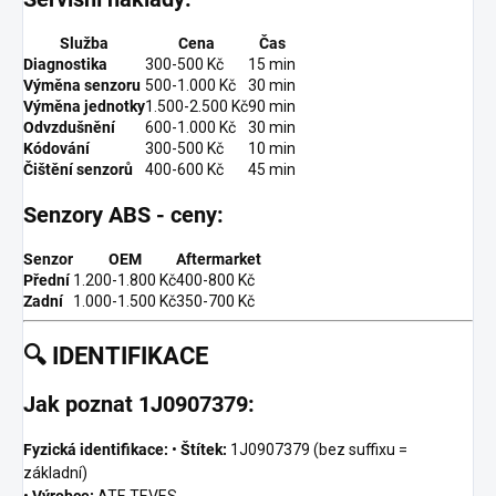
Služba
Cena
Čas
Diagnostika
300-500 Kč
15 min
Výměna senzoru
500-1.000 Kč
30 min
Výměna jednotky
1.500-2.500 Kč
90 min
Odvzdušnění
600-1.000 Kč
30 min
Kódování
300-500 Kč
10 min
Čištění senzorů
400-600 Kč
45 min
Senzory ABS - ceny:
Senzor
OEM
Aftermarket
Přední
1.200-1.800 Kč
400-800 Kč
Zadní
1.000-1.500 Kč
350-700 Kč
🔍
IDENTIFIKACE
Jak poznat 1J0907379:
Fyzická identifikace:
•
Štítek:
1J0907379 (bez suffixu =
základní)
•
Výrobce:
ATE TEVES