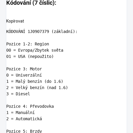
Kódování (7 číslic):
Kopírovat
KÓDOVÁ
N
Í 
1
J0907379 (základní)
:
Pozice 
1
-
2:
00
01
 = USA (nepoužito)

Pozice 
3:
0
 = Univerzá
ln
1
 = Malý benzí
n
 (do 
1.6
2
 = Velký benzí
n
 (nad 
1.6
3
 = Diesel

Pozice 
4:
1
 = Manuá
ln
2
 = Automatická

Pozice 
5: