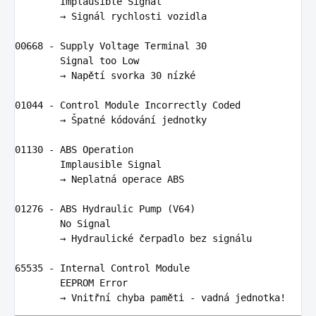
        Implausible Signal

        → 
Sign
ál rychlosti vozidla

00668
 - Supply Voltage Terminal 
30
        Signal too Low

        → Napě
t
í svorka 
30
n
ízké

01044
 - Control Module Incorrectly Coded

        → Špatné kódová
n
í jednotky

01130
 - 
ABS
 Operation

        Implausible Signal

        → Neplatná operace 
ABS
01276
 - 
ABS
 Hydraulic Pump (
V64
)

        No Signal

        → Hydraulické čerpadlo bez 
sign
álu

65535
 - Internal Control Module

        EEPROM Error

        → Vnitř
n