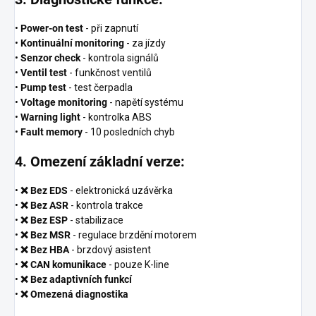
•
Power-on test
- při zapnutí
•
Kontinuální monitoring
- za jízdy
•
Senzor check
- kontrola signálů
•
Ventil test
- funkčnost ventilů
•
Pump test
- test čerpadla
•
Voltage monitoring
- napětí systému
•
Warning light
- kontrolka ABS
•
Fault memory
- 10 posledních chyb
4. Omezení základní verze:
•
❌ Bez EDS
- elektronická uzávěrka
•
❌ Bez ASR
- kontrola trakce
•
❌ Bez ESP
- stabilizace
•
❌ Bez MSR
- regulace brzdění motorem
•
❌ Bez HBA
- brzdový asistent
•
❌ CAN komunikace
- pouze K-line
•
❌ Bez adaptivních funkcí
•
❌ Omezená diagnostika