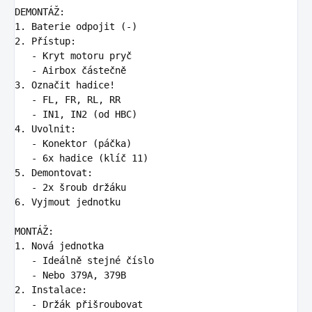
1.
2.
   -
   -
3.
   -
   -
4.
   -
   -
5.
   -
6.
 Vyjmout jednotku

1.
   -
   -
2.
   -