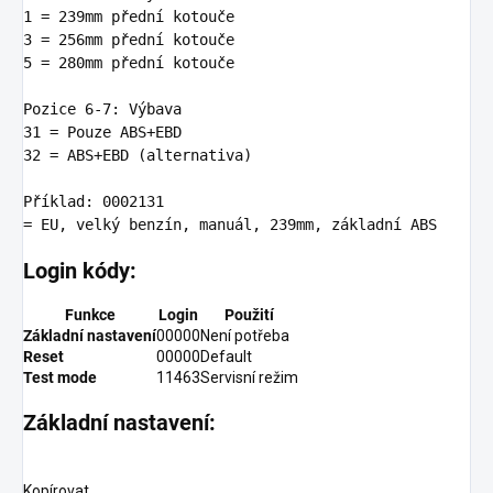
1
 = 
239
3
 = 
256
5
 = 
280
mm přední kotouče

Pozice 
6
-
7:
31
 = Pouze 
ABS
32
 = 
ABS
+EBD (alternativa)

Příkl
ad:
0002131
= EU, velký benzí
n
, manuál, 
239
mm, základní 
ABS
Login kódy:
Funkce
Login
Použití
Základní nastavení
00000
Není potřeba
Reset
00000
Default
Test mode
11463
Servisní režim
Základní nastavení:
Kopírovat