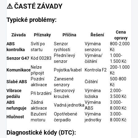
⚠️
ČASTÉ ZÁVADY
Typické problémy:
Cena
Závada
Příznaky
Příčina
Řešení
opravy
ABS
Svítí po
Senzor
Výměna
800-2.000
kontrolka
startu
rychlosti
senzoru
Kč
Přední levý
Výměna/
1.000-
Senzor G47
Kód 00283
senzor
čištění
1.500 Kč
Nelze
200-1.000
Komunikace
Pojistka/kabel
Kontrola F2
připojit
Kč
Pozdní
Zanesené
500-800
Slabé ABS
Čištění
aktivace
senzory
Kč
Vibrace
Senzorový
Výměna
2.000-
Při brzdění
pedálu
kroužek
ložiska
3.500 Kč
ABS
Žádná
Výměna
3.000-
Vadná jednotka
nefunguje
aktivace
ABS
8.000 Kč
Bzučení
Opotřebené
Výměna
3.000-
Hlučnost
motoru
čerpadlo
jednotky
8.000 Kč
Diagnostické kódy (DTC):