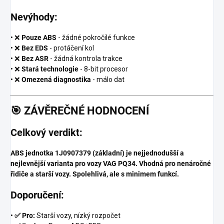
Nevýhody:
• ❌
Pouze ABS
- žádné pokročilé funkce
• ❌
Bez EDS
- protáčení kol
• ❌
Bez ASR
- žádná kontrola trakce
• ❌
Stará technologie
- 8-bit procesor
• ❌
Omezená diagnostika
- málo dat
🎯
ZÁVĚREČNÉ HODNOCENÍ
Celkový verdikt:
ABS jednotka 1J0907379 (základní) je nejjednodušší a
nejlevnější varianta pro vozy VAG PQ34. Vhodná pro nenáročné
řidiče a starší vozy. Spolehlivá, ale s minimem funkcí.
Doporučení:
•
✅ Pro:
Starší vozy, nízký rozpočet