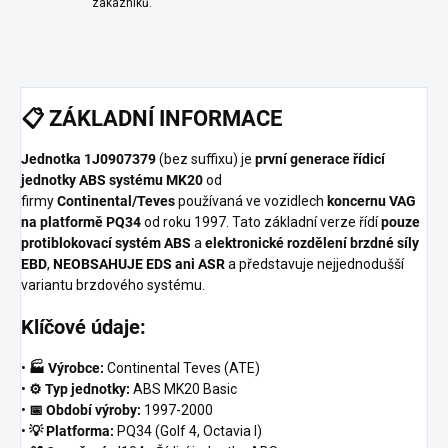
zákazníků.
📋
ZÁKLADNÍ INFORMACE
Jednotka 1J0907379
(bez suffixu) je
první generace řídicí
jednotky ABS systému MK20
od
firmy
Continental/Teves
používaná ve vozidlech
koncernu VAG
na platformě PQ34
od roku 1997. Tato základní verze řídí
pouze
protiblokovací systém ABS
a
elektronické rozdělení brzdné síly
EBD
,
NEOBSAHUJE EDS ani ASR
a představuje nejjednodušší
variantu brzdového systému.
Klíčové údaje:
•
🏭 Výrobce:
Continental Teves (ATE)
•
⚙️ Typ jednotky:
ABS MK20 Basic
•
📅 Období výroby:
1997-2000
•
💡 Platforma:
PQ34 (Golf 4, Octavia I)