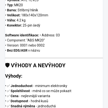
•
Typ:
MK20
•
Barva:
Stříbrný hliník
•
Velikost:
180x140x120mm
•
Váha:
4.2 kg
•
Konektor:
25-pin šedý
Software identifikace:
• Address: 03
• Component: "ABS MK20"
• Version: 0001 nebo 0002
•
Bez EDS/ASR
v názvu
🛡️
VÝHODY A NEVÝHODY
Výhody:
• ✅
Jednoduchost
- minimum elektroniky
• ✅
Spolehlivost
- méně co se může pokazit
• ✅
Cena
- nejlevnější varianta
• ✅
Dostupnost
- hodně kusů
• ✅
Snadná výměna
- jednoduchá