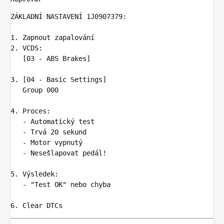
ZÁKLADNÍ NASTAVENÍ 1J0907379:

1.
2.
 VCDS:

   [03 - ABS Brakes]

3.
 [04 - Basic Settings]

   Group 000

4.
   -
   -
   -
   -
 Nesešlapovat pedál!

5.
   -
 "Test OK" nebo chyba

6.