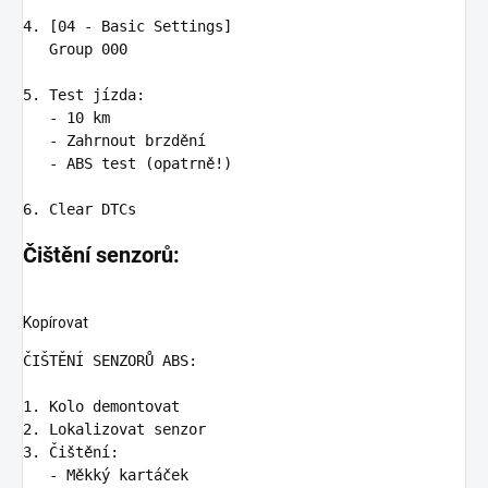
4.
 [04 - Basic Settings]

   Group 000

5.
   -
   -
   -
 ABS test (opatrně!)

6.
Čištění senzorů:
Kopírovat
ČIŠTĚNÍ SENZORŮ ABS:

1.
2.
3.
   -