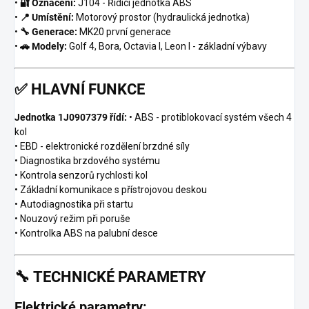
•
🔐 Označení:
J104 - Řídicí jednotka ABS
•
📍 Umístění:
Motorový prostor (hydraulická jednotka)
•
🔧 Generace:
MK20 první generace
•
🚗 Modely:
Golf 4, Bora, Octavia I, Leon I - základní výbavy
✅
HLAVNÍ FUNKCE
Jednotka 1J0907379 řídí:
• ABS - protiblokovací systém všech 4
kol
• EBD - elektronické rozdělení brzdné síly
• Diagnostika brzdového systému
• Kontrola senzorů rychlosti kol
• Základní komunikace s přístrojovou deskou
• Autodiagnostika při startu
• Nouzový režim při poruše
• Kontrolka ABS na palubní desce
🔧
TECHNICKÉ PARAMETRY
Elektrické parametry: