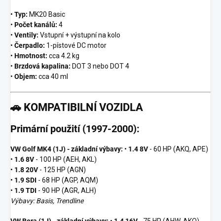
•
Typ:
MK20 Basic
•
Počet kanálů:
4
•
Ventily:
Vstupní + výstupní na kolo
•
Čerpadlo:
1-pístové DC motor
•
Hmotnost:
cca 4.2 kg
•
Brzdová kapalina:
DOT 3 nebo DOT 4
•
Objem:
cca 40 ml
🚗
KOMPATIBILNÍ VOZIDLA
Primární použití (1997-2000):
VW Golf MK4 (1J) - základní výbavy:
•
1.4 8V
- 60 HP (AKQ, APE)
•
1.6 8V
- 100 HP (AEH, AKL)
•
1.8 20V
- 125 HP (AGN)
•
1.9 SDI
- 68 HP (AGP, AQM)
•
1.9 TDI
- 90 HP (AGR, ALH)
Výbavy: Basis, Trendline
VW Bora (1J) - základní výbavy:
•
1.4 16V
- 75 HP (AHW, AKQ)