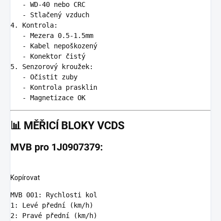
   -
   -
4.
   -
   -
   -
5.
   -
   -
   -
📊
MĚŘICÍ BLOKY VCDS
MVB pro 1J0907379:
Kopírovat
MVB 001
:
Rychlosti kol
1
:
Levé přední (km/h)
2
:
Pravé přední (km/h)  