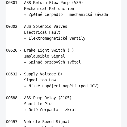
00301
 - 
ABS
 Return Flow Pump (
V39
)

        Mechanical Malfunction

        → Zpětné čerpadlo - mechanická závada

00302
 - 
ABS
 Solenoid Valves

        Electrical Fault

        → Elektromagnetické ventily

00526
 - Brake Light 
Switch
 (F)

        Implausible Signal

        → Spí
na
č brzdových světel

00532
 - Supply Voltage B+

        Signal too Low

        → 
N
ízké napájecí napě
t
í (pod 
10
V)

00588
 - 
ABS
 Pump Relay (
J105
)

        Short to Plus

        → Relé čerpadla - zkrat

00597
 - Vehicle Speed Signal
