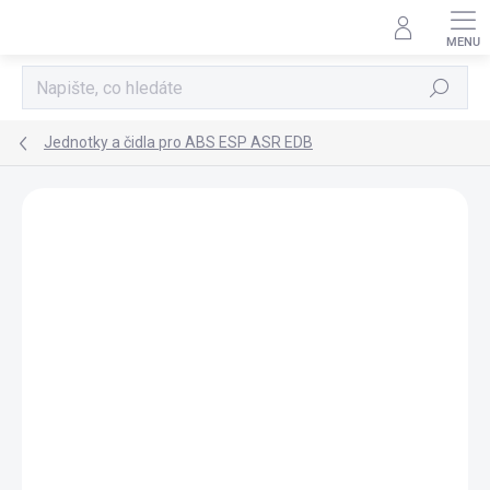
Přejít
na
obsah
Hledat
Jednotky a čidla pro ABS ESP ASR EDB