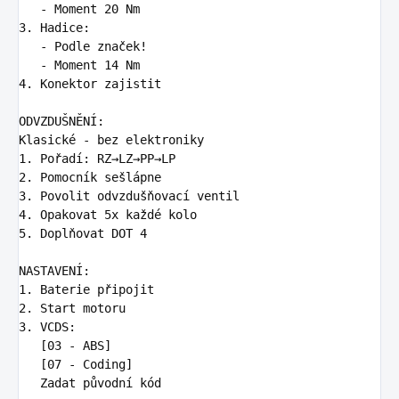
   -
3.
   -
   -
4.
 Konektor zajistit

ODVZDUŠNĚNÍ:

1.
2.
3.
4.
5.
 Doplňovat DOT 4

1.
2.
3.
 VCDS:

   [03 - ABS]

   [07 - Coding]

   Zadat původní kód
