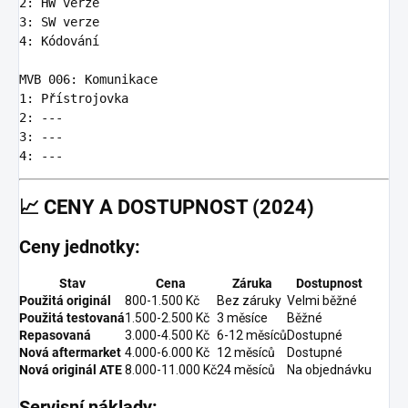
2
:
HW verze
3
:
SW verze
4
:
Kódování
MVB 006
:
Komunikace
1
:
Přístrojovka
2
:
---
3
:
---
4
:
---
📈
CENY A DOSTUPNOST (2024)
Ceny jednotky:
Stav
Cena
Záruka
Dostupnost
Použitá originál
800-1.500 Kč
Bez záruky
Velmi běžné
Použitá testovaná
1.500-2.500 Kč
3 měsíce
Běžné
Repasovaná
3.000-4.500 Kč
6-12 měsíců
Dostupné
Nová aftermarket
4.000-6.000 Kč
12 měsíců
Dostupné
Nová originál ATE
8.000-11.000 Kč
24 měsíců
Na objednávku
Servisní náklady: