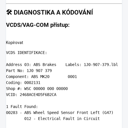
🛠️
DIAGNOSTIKA A KÓDOVÁNÍ
VCDS/VAG-COM přístup:
Kopírovat
VCDS
 IDENTIFIKACE:

Address
03
: ABS Brakes    Labels: 
1
J0-
907
-
379
Part
 No: 
1
J0 
907
379
Component
: ABS MK20        
0001
Coding
: 
0002131
Shop
 #: WSC 
00000
000
00000
VCID
: 
2468
ACE4D5F6B2CA

1
00283
 - ABS Wheel Speed Sensor Front Left (G47)

012