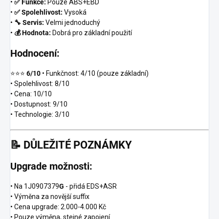
•
✅ Funkce:
Pouze ABS+EBD
•
✅ Spolehlivost:
Vysoká
•
🔧 Servis:
Velmi jednoduchý
•
💰 Hodnota:
Dobrá pro základní použití
Hodnocení:
⭐⭐⭐
6/10
• Funkčnost: 4/10 (pouze základní)
• Spolehlivost: 8/10
• Cena: 10/10
• Dostupnost: 9/10
• Technologie: 3/10
📝
DŮLEŽITÉ POZNÁMKY
Upgrade možnosti:
• Na 1J0907379
G
- přidá EDS+ASR
• Výměna za novější suffix
• Cena upgrade: 2.000-4.000 Kč
• Pouze výměna, stejné zapojení