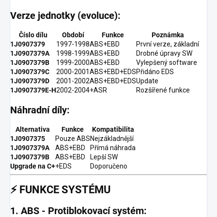
Verze jednotky (evoluce):
Číslo dílu
Období
Funkce
Poznámka
1J0907379
1997-1998
ABS+EBD
První verze, základní
1J0907379A
1998-1999
ABS+EBD
Drobné úpravy SW
1J0907379B
1999-2000
ABS+EBD
Vylepšený software
1J0907379C
2000-2001
ABS+EBD+EDS
Přidáno EDS
1J0907379D
2001-2002
ABS+EBD+EDS
Update
1J0907379E-H
2002-2004
+ASR
Rozšířené funkce
Náhradní díly:
Alternativa
Funkce
Kompatibilita
1J0907375
Pouze ABS
Nejzákladnější
1J0907379A
ABS+EBD
Přímá náhrada
1J0907379B
ABS+EBD
Lepší SW
Upgrade na C+
+EDS
Doporučeno
⚡
FUNKCE SYSTÉMU
1. ABS - Protiblokovací systém: