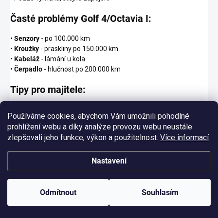
Časté problémy Golf 4/Octavia I:
•
Senzory
- po 100.000 km
•
Kroužky
- praskliny po 150.000 km
•
Kabeláž
- lámání u kola
•
Čerpadlo
- hlučnost po 200.000 km
Tipy pro majitele:
• Pravidelné čištění senzorů
Používáme cookies, abychom Vám umožnili pohodlné
• Kontrola při výměně kol
prohlížení webu a díky analýze provozu webu neustále
• DOT 4 měnit každé 2 roky
zlepšovali jeho funkce, výkon a použitelnost.
Více informací
• Upgrade na verzi G doporučen
Kdy vyměnit:
Nastavení
• Opakované chyby senzorů
• Hlučné čerpadlo
Odmítnout
Souhlasím
• ABS nefunguje správně
• Upgrade na lepší verzi