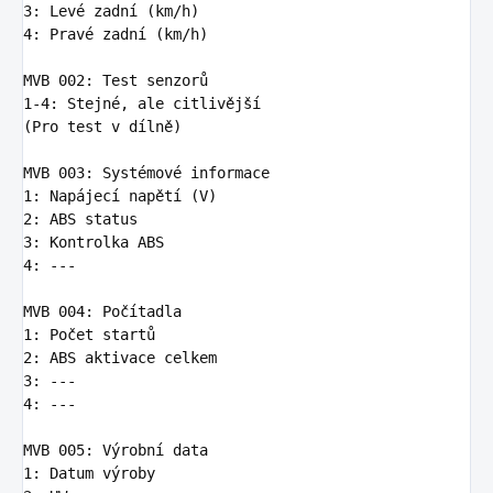
3
:
Levé zadní (km/h)
4
:
Pravé zadní (km/h)
MVB 002
:
Test senzorů
1-4
:
Stejné, ale citlivější
(Pro test v dílně)

MVB 003
:
Systémové informace
1
:
Napájecí napětí (V)
2
:
ABS status
3
:
Kontrolka ABS
4
:
---
MVB 004
:
Počítadla
1
:
Počet startů
2
:
ABS aktivace celkem
3
:
---
4
:
---
MVB 005
:
Výrobní data
1
:
Datum výroby