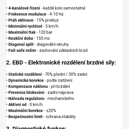
•
4-kanálové řízení
- každé kolo samostatně
•
Frekvence modulace
- 4-10 Hz
•
Práh aktivace
- 15% prokluz
•
Minimální rychlost
- 5 km/h
•
Maximální tlak
- 120 bar
•
Reakční doba
- 150 ms
•
Diagonal split
- diagonální okruhy
•
Fail-safe režim
- zachování základních brzd
2. EBD - Elektronické rozdělení brzdné síly:
•
Statické rozdělení
- 70% přední / 30% zadní
•
Dynamická korekce
- podle zatížení
•
Kompenzace náklonu
- při brzdění
•
Prevence blokování
- zadní náprava
•
Náhrada regulátoru
- mechanického
•
Aktivní od
- 0 km/h
•
Maximální korekce
- ±20%
•
Bezpečnostní limit
- ochrana stability
3. Diagnostické funkce: