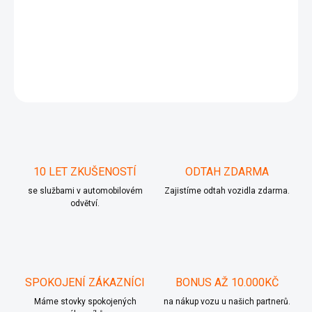
1J0 614 117 D
DETAILNÍ INFORMACE
ZEPTAT SE
10 LET ZKUŠENOSTÍ
ODTAH ZDARMA
se službami v automobilovém
Zajistíme odtah vozidla zdarma.
odvětví.
SPOKOJENÍ ZÁKAZNÍCI
BONUS AŽ 10.000KČ
Máme stovky spokojených
na nákup vozu u našich partnerů.