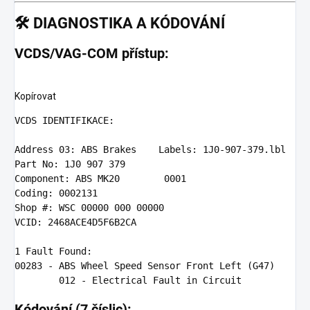
🛠️
DIAGNOSTIKA A KÓDOVÁNÍ
VCDS/VAG-COM přístup:
Kopírovat
VCDS
 IDENTIFIKACE:

Address
03
: ABS Brakes    Labels: 
1
J0-
907
-
379
Part
 No: 
1
J0 
907
379
Component
: ABS MK20        
0001
Coding
: 
0002131
Shop
 #: WSC 
00000
000
00000
VCID
: 
2468
ACE4D5F6B2CA

1
00283
 - ABS Wheel Speed Sensor Front Left (G47)

012
Kódování (7 číslic):