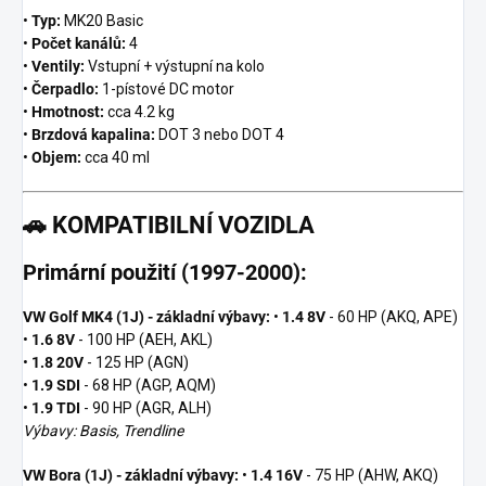
•
Typ:
MK20 Basic
•
Počet kanálů:
4
•
Ventily:
Vstupní + výstupní na kolo
•
Čerpadlo:
1-pístové DC motor
•
Hmotnost:
cca 4.2 kg
•
Brzdová kapalina:
DOT 3 nebo DOT 4
•
Objem:
cca 40 ml
🚗
KOMPATIBILNÍ VOZIDLA
Primární použití (1997-2000):
VW Golf MK4 (1J) - základní výbavy:
•
1.4 8V
- 60 HP (AKQ, APE)
•
1.6 8V
- 100 HP (AEH, AKL)
•
1.8 20V
- 125 HP (AGN)
•
1.9 SDI
- 68 HP (AGP, AQM)
•
1.9 TDI
- 90 HP (AGR, ALH)
Výbavy: Basis, Trendline
VW Bora (1J) - základní výbavy:
•
1.4 16V
- 75 HP (AHW, AKQ)