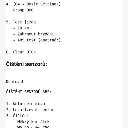
4.
 [04 - Basic Settings]

   Group 000

5.
   -
   -
   -
 ABS test (opatrně!)

6.
Čištění senzorů:
Kopírovat
ČIŠTĚNÍ SENZORŮ ABS:

1.
2.
3.
   -
   -