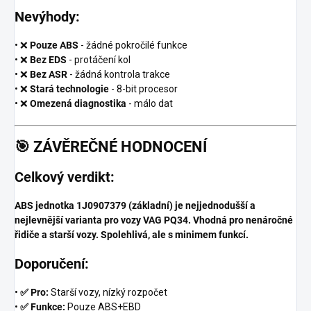
Nevýhody:
• ❌
Pouze ABS
- žádné pokročilé funkce
• ❌
Bez EDS
- protáčení kol
• ❌
Bez ASR
- žádná kontrola trakce
• ❌
Stará technologie
- 8-bit procesor
• ❌
Omezená diagnostika
- málo dat
🎯
ZÁVĚREČNÉ HODNOCENÍ
Celkový verdikt:
ABS jednotka 1J0907379 (základní) je nejjednodušší a
nejlevnější varianta pro vozy VAG PQ34. Vhodná pro nenáročné
řidiče a starší vozy. Spolehlivá, ale s minimem funkcí.
Doporučení:
•
✅ Pro:
Starší vozy, nízký rozpočet
•
✅ Funkce:
Pouze ABS+EBD