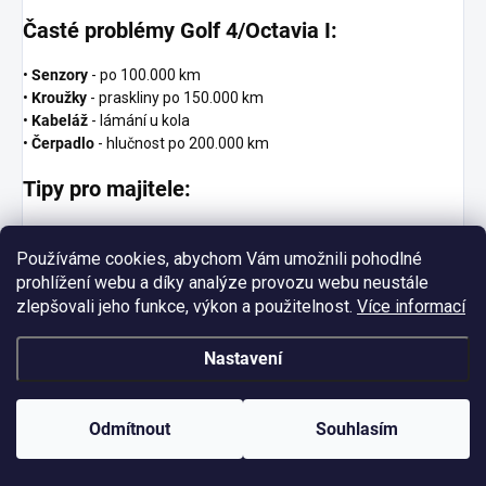
Časté problémy Golf 4/Octavia I:
•
Senzory
- po 100.000 km
•
Kroužky
- praskliny po 150.000 km
•
Kabeláž
- lámání u kola
•
Čerpadlo
- hlučnost po 200.000 km
Tipy pro majitele:
• Pravidelné čištění senzorů
• Kontrola při výměně kol
Používáme cookies, abychom Vám umožnili pohodlné
• DOT 4 měnit každé 2 roky
prohlížení webu a díky analýze provozu webu neustále
• Upgrade na verzi G doporučen
zlepšovali jeho funkce, výkon a použitelnost.
Více informací
Kdy vyměnit:
Nastavení
• Opakované chyby senzorů
• Hlučné čerpadlo
Odmítnout
Souhlasím
• ABS nefunguje správně
• Upgrade na lepší verzi