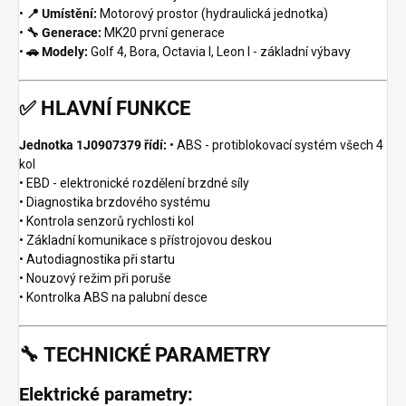
•
📍 Umístění:
Motorový prostor (hydraulická jednotka)
•
🔧 Generace:
MK20 první generace
•
🚗 Modely:
Golf 4, Bora, Octavia I, Leon I - základní výbavy
✅
HLAVNÍ FUNKCE
Jednotka 1J0907379 řídí:
• ABS - protiblokovací systém všech 4
kol
• EBD - elektronické rozdělení brzdné síly
• Diagnostika brzdového systému
• Kontrola senzorů rychlosti kol
• Základní komunikace s přístrojovou deskou
• Autodiagnostika při startu
• Nouzový režim při poruše
• Kontrolka ABS na palubní desce
🔧
TECHNICKÉ PARAMETRY
Elektrické parametry: