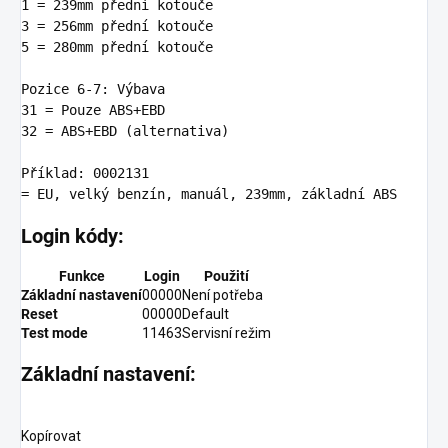
1
 = 
239
3
 = 
256
5
 = 
280
mm přední kotouče

Pozice 
6
-
7:
31
 = Pouze 
ABS
32
 = 
ABS
+EBD (alternativa)

Příkl
ad:
0002131
= EU, velký benzí
n
, manuál, 
239
mm, základní 
ABS
Login kódy:
Funkce
Login
Použití
Základní nastavení
00000
Není potřeba
Reset
00000
Default
Test mode
11463
Servisní režim
Základní nastavení:
Kopírovat