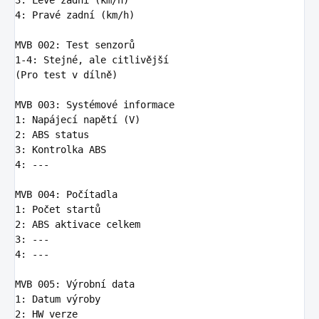
3
:
Levé zadní (km/h)
4
:
Pravé zadní (km/h)
MVB 002
:
Test senzorů
1-4
:
Stejné, ale citlivější
(Pro test v dílně)

MVB 003
:
Systémové informace
1
:
Napájecí napětí (V)
2
:
ABS status
3
:
Kontrolka ABS
4
:
---
MVB 004
:
Počítadla
1
:
Počet startů
2
:
ABS aktivace celkem
3
:
---
4
:
---
MVB 005
:
Výrobní data
1
:
Datum výroby
2
:
HW verze