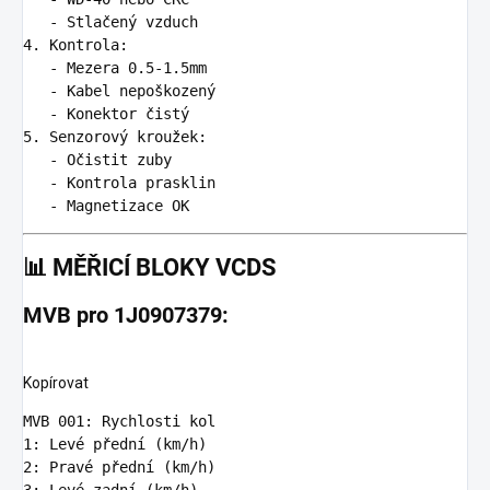
   -
4.
   -
   -
   -
5.
   -
   -
   -
📊
MĚŘICÍ BLOKY VCDS
MVB pro 1J0907379:
Kopírovat
MVB 001
:
Rychlosti kol
1
:
Levé přední (km/h)
2
:
Pravé přední (km/h)  