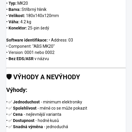
•
Typ:
MK20
•
Barva:
Stříbrný hliník
•
Velikost:
180x140x120mm
•
Váha:
4.2 kg
•
Konektor:
25-pin šedý
Software identifikace:
• Address: 03
• Component: "ABS MK20"
• Version: 0001 nebo 0002
•
Bez EDS/ASR
v názvu
🛡️
VÝHODY A NEVÝHODY
Výhody:
• ✅
Jednoduchost
- minimum elektroniky
• ✅
Spolehlivost
- méně co se může pokazit
• ✅
Cena
- nejlevnější varianta
• ✅
Dostupnost
- hodně kusů
• ✅
Snadná výměna
- jednoduchá