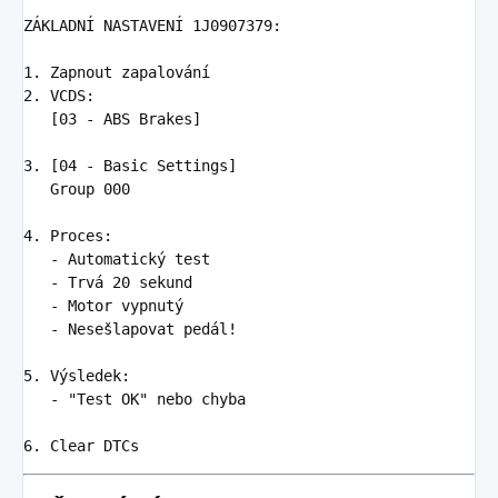
ZÁKLADNÍ NASTAVENÍ 1J0907379:

1.
2.
 VCDS:

   [03 - ABS Brakes]

3.
 [04 - Basic Settings]

   Group 000

4.
   -
   -
   -
   -
 Nesešlapovat pedál!

5.
   -
 "Test OK" nebo chyba

6.