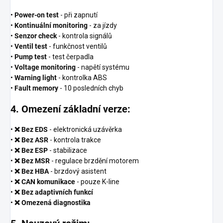
•
Power-on test
- při zapnutí
•
Kontinuální monitoring
- za jízdy
•
Senzor check
- kontrola signálů
•
Ventil test
- funkčnost ventilů
•
Pump test
- test čerpadla
•
Voltage monitoring
- napětí systému
•
Warning light
- kontrolka ABS
•
Fault memory
- 10 posledních chyb
4. Omezení základní verze:
•
❌ Bez EDS
- elektronická uzávěrka
•
❌ Bez ASR
- kontrola trakce
•
❌ Bez ESP
- stabilizace
•
❌ Bez MSR
- regulace brzdění motorem
•
❌ Bez HBA
- brzdový asistent
•
❌ CAN komunikace
- pouze K-line
•
❌ Bez adaptivních funkcí
•
❌ Omezená diagnostika