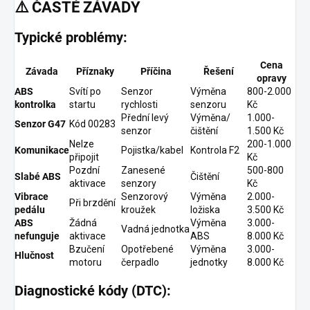
⚠️
ČASTÉ ZÁVADY
Typické problémy:
Cena
Závada
Příznaky
Příčina
Řešení
opravy
ABS
Svítí po
Senzor
Výměna
800-2.000
kontrolka
startu
rychlosti
senzoru
Kč
Přední levý
Výměna/
1.000-
Senzor G47
Kód 00283
senzor
čištění
1.500 Kč
Nelze
200-1.000
Komunikace
Pojistka/kabel
Kontrola F2
připojit
Kč
Pozdní
Zanesené
500-800
Slabé ABS
Čištění
aktivace
senzory
Kč
Vibrace
Senzorový
Výměna
2.000-
Při brzdění
pedálu
kroužek
ložiska
3.500 Kč
ABS
Žádná
Výměna
3.000-
Vadná jednotka
nefunguje
aktivace
ABS
8.000 Kč
Bzučení
Opotřebené
Výměna
3.000-
Hlučnost
motoru
čerpadlo
jednotky
8.000 Kč
Diagnostické kódy (DTC):