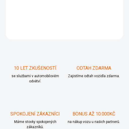
−
+
Přidat do košíku
DETAILNÍ INFORMACE
ZEPTAT SE
10 LET ZKUŠENOSTÍ
ODTAH ZDARMA
se službami v automobilovém
Zajistíme odtah vozidla zdarma.
odvětví.
SPOKOJENÍ ZÁKAZNÍCI
BONUS AŽ 10.000KČ
Máme stovky spokojených
na nákup vozu u našich partnerů.
zákazníků.