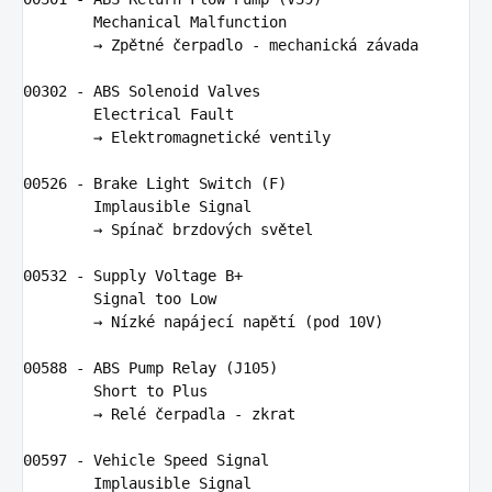
        Mechanical Malfunction

        → Zpětné čerpadlo - mechanická závada

00302
 - 
ABS
 Solenoid Valves

        Electrical Fault

        → Elektromagnetické ventily

00526
 - Brake Light 
Switch
 (F)

        Implausible Signal

        → Spí
na
č brzdových světel

00532
 - Supply Voltage B+

        Signal too Low

        → 
N
ízké napájecí napě
t
í (pod 
10
V)

00588
 - 
ABS
 Pump Relay (
J105
)

        Short to Plus

        → Relé čerpadla - zkrat

00597
 - Vehicle Speed Signal

        Implausible Signal
