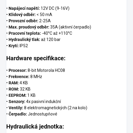
•
Napájecí napětí:
12V DC (9-16V)
•
Klidový odběr:
< 50 mA
•
Provozní odběr:
2-25A
•
Max. proudový odběr:
35A (aktivní čerpadlo)
•
Pracovní teplota:
-40°C až +110°C
•
Hydraulický tlak:
až 120 bar
•
Krytí:
IP52
Hardware specifikace:
•
Procesor:
8-bit Motorola HC08
•
Frekvence:
8 MHz
•
RAM:
4 KB
•
ROM:
32 KB
•
EEPROM:
1 KB
•
Senzory:
4x pasivní indukční
•
Ventily:
8 elektromagnetických (2 na kolo)
•
Čerpadlo:
Jednostupňové
Hydraulická jednotka: