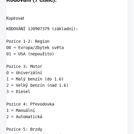
Kopírovat
KÓDOVÁ
N
Í 
1
J0907379 (základní)
:
Pozice 
1
-
2:
00
01
 = USA (nepoužito)

Pozice 
3:
0
 = Univerzá
ln
1
 = Malý benzí
n
 (do 
1.6
2
 = Velký benzí
n
 (nad 
1.6
3
 = Diesel

Pozice 
4:
1
 = Manuá
ln
2
 = Automatická

Pozice 
5: