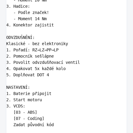
3.
   -
   -
4.
 Konektor zajistit

ODVZDUŠNĚNÍ:

1.
2.
3.
4.
5.
 Doplňovat DOT 4

1.
2.
3.
 VCDS:

   [03 - ABS]

   [07 - Coding]

   Zadat původní kód
