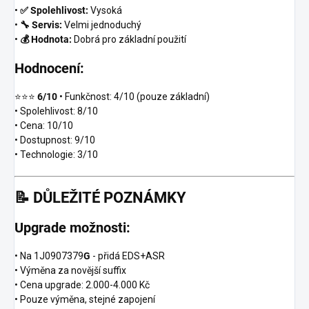
•
✅ Spolehlivost:
Vysoká
•
🔧 Servis:
Velmi jednoduchý
•
💰 Hodnota:
Dobrá pro základní použití
Hodnocení:
⭐⭐⭐
6/10
• Funkčnost: 4/10 (pouze základní)
• Spolehlivost: 8/10
• Cena: 10/10
• Dostupnost: 9/10
• Technologie: 3/10
📝
DŮLEŽITÉ POZNÁMKY
Upgrade možnosti:
• Na 1J0907379
G
- přidá EDS+ASR
• Výměna za novější suffix
• Cena upgrade: 2.000-4.000 Kč
• Pouze výměna, stejné zapojení