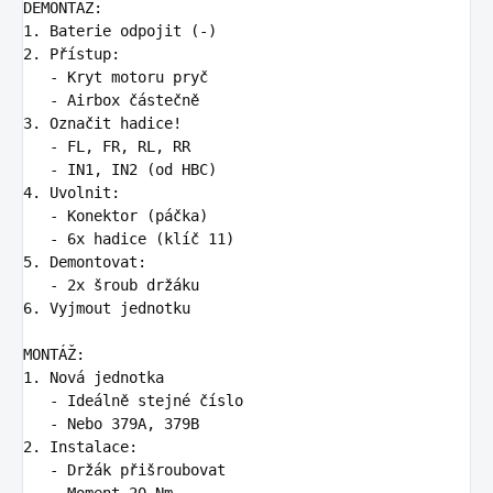
1.
2.
   -
   -
3.
   -
   -
4.
   -
   -
5.
   -
6.
 Vyjmout jednotku

1.
   -
   -
2.
   -
   -