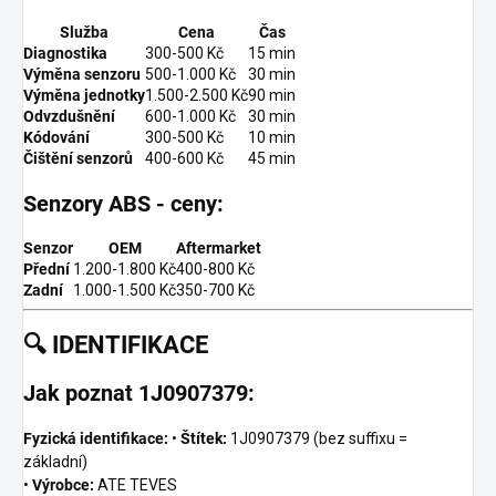
Služba
Cena
Čas
Diagnostika
300-500 Kč
15 min
Výměna senzoru
500-1.000 Kč
30 min
Výměna jednotky
1.500-2.500 Kč
90 min
Odvzdušnění
600-1.000 Kč
30 min
Kódování
300-500 Kč
10 min
Čištění senzorů
400-600 Kč
45 min
Senzory ABS - ceny:
Senzor
OEM
Aftermarket
Přední
1.200-1.800 Kč
400-800 Kč
Zadní
1.000-1.500 Kč
350-700 Kč
🔍
IDENTIFIKACE
Jak poznat 1J0907379:
Fyzická identifikace:
•
Štítek:
1J0907379 (bez suffixu =
základní)
•
Výrobce:
ATE TEVES