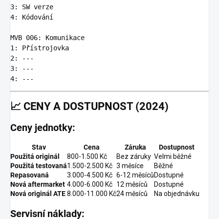
3
:
SW verze
4
:
Kódování
MVB 006
:
Komunikace
1
:
Přístrojovka
2
:
---
3
:
---
4
:
---
📈
CENY A DOSTUPNOST (2024)
Ceny jednotky:
Stav
Cena
Záruka
Dostupnost
Použitá originál
800-1.500 Kč
Bez záruky
Velmi běžné
Použitá testovaná
1.500-2.500 Kč
3 měsíce
Běžné
Repasovaná
3.000-4.500 Kč
6-12 měsíců
Dostupné
Nová aftermarket
4.000-6.000 Kč
12 měsíců
Dostupné
Nová originál ATE
8.000-11.000 Kč
24 měsíců
Na objednávku
Servisní náklady: