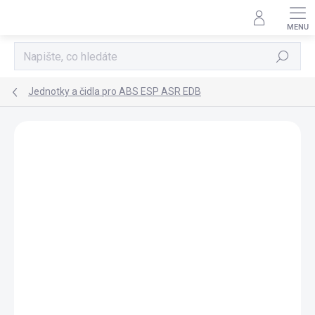
Přejít
na
obsah
Hledat
Jednotky a čidla pro ABS ESP ASR EDB