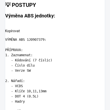
💡
POSTUPY
Výměna ABS jednotky:
Kopírovat
VÝMĚNA ABS 1J0907379:

1.
   -
   -
   -
 Verze SW

2.
   -
   -
   -
   -
 Hadry
