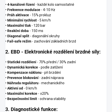
•
4-kanálové řízení
- každé kolo samostatně
•
Frekvence modulace
- 4-10 Hz
•
Práh aktivace
- 15% prokluz
•
Minimální rychlost
- 5 km/h
•
Maximální tlak
- 120 bar
•
Reakční doba
- 150 ms
•
Diagonal split
- diagonální okruhy
•
Fail-safe režim
- zachování základních brzd
2. EBD - Elektronické rozdělení brzdné síly:
•
Statické rozdělení
- 70% přední / 30% zadní
•
Dynamická korekce
- podle zatížení
•
Kompenzace náklonu
- při brzdění
•
Prevence blokování
- zadní náprava
•
Náhrada regulátoru
- mechanického
•
Aktivní od
- 0 km/h
•
Maximální korekce
- ±20%
•
Bezpečnostní limit
- ochrana stability
3. Diagnostické funkce: