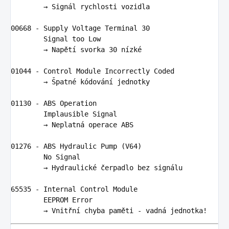
        → 
Sign
ál rychlosti vozidla

00668
 - Supply Voltage Terminal 
30
        Signal too Low

        → Napě
t
í svorka 
30
n
ízké

01044
 - Control Module Incorrectly Coded

        → Špatné kódová
n
í jednotky

01130
 - 
ABS
 Operation

        Implausible Signal

        → Neplatná operace 
ABS
01276
 - 
ABS
 Hydraulic Pump (
V64
)

        No Signal

        → Hydraulické čerpadlo bez 
sign
álu

65535
 - Internal Control Module

        EEPROM Error

        → Vnitř
n