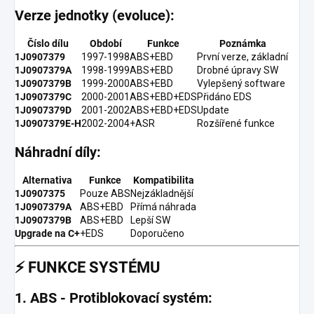
Verze jednotky (evoluce):
Číslo dílu
Období
Funkce
Poznámka
1J0907379
1997-1998
ABS+EBD
První verze, základní
1J0907379A
1998-1999
ABS+EBD
Drobné úpravy SW
1J0907379B
1999-2000
ABS+EBD
Vylepšený software
1J0907379C
2000-2001
ABS+EBD+EDS
Přidáno EDS
1J0907379D
2001-2002
ABS+EBD+EDS
Update
1J0907379E-H
2002-2004
+ASR
Rozšířené funkce
Náhradní díly:
Alternativa
Funkce
Kompatibilita
1J0907375
Pouze ABS
Nejzákladnější
1J0907379A
ABS+EBD
Přímá náhrada
1J0907379B
ABS+EBD
Lepší SW
Upgrade na C+
+EDS
Doporučeno
⚡
FUNKCE SYSTÉMU
1. ABS - Protiblokovací systém: