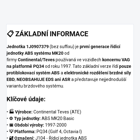
📋
ZÁKLADNÍ INFORMACE
Jednotka 1J0907379
(bez suffixu) je
první generace řídicí
jednotky ABS systému MK20
od
firmy
Continental/Teves
používaná ve vozidlech
koncernu VAG
na platformě PQ34
od roku 1997. Tato základní verze řídí
pouze
protiblokovací systém ABS
a
elektronické rozdělení brzdné síly
EBD
,
NEOBSAHUJE EDS ani ASR
a představuje nejjednodušší
variantu brzdového systému.
Klíčové údaje:
•
🏭 Výrobce:
Continental Teves (ATE)
•
⚙️ Typ jednotky:
ABS MK20 Basic
•
📅 Období výroby:
1997-2000
•
💡 Platforma:
PQ34 (Golf 4, Octavia I)
•
🔐 Označení:
J104 - Řídicí jednotka ABS