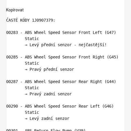
Kopírovat
ČASTÉ KÓDY 
1
J0907379:
00283
 - 
ABS
 Wheel Speed Sensor Front 
Left
 (
G47
)

        Static

        → Levý přední senzor - nejčastější!

00285
 - 
ABS
 Wheel Speed Sensor Front 
Right
 (
G45
)

        Static

        → Pravý přední senzor

00287
 - 
ABS
 Wheel Speed Sensor Rear 
Right
 (
G44
)

        Static

        → Pravý zadní senzor

00290
 - 
ABS
 Wheel Speed Sensor Rear 
Left
 (
G46
)

        Static

        → Levý zadní senzor

00301
 - 
ABS
 Return Flow Pump (
V39
)
