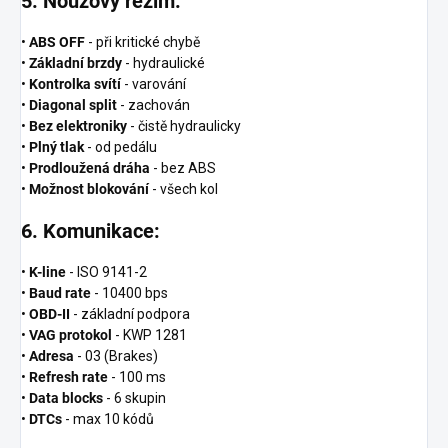
5. Nouzový režim:
•
ABS OFF
- při kritické chybě
•
Základní brzdy
- hydraulické
•
Kontrolka svítí
- varování
•
Diagonal split
- zachován
•
Bez elektroniky
- čistě hydraulicky
•
Plný tlak
- od pedálu
•
Prodloužená dráha
- bez ABS
•
Možnost blokování
- všech kol
6. Komunikace:
•
K-line
- ISO 9141-2
•
Baud rate
- 10400 bps
•
OBD-II
- základní podpora
•
VAG protokol
- KWP 1281
•
Adresa
- 03 (Brakes)
•
Refresh rate
- 100 ms
•
Data blocks
- 6 skupin
•
DTCs
- max 10 kódů