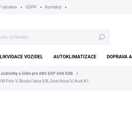
 / výměna
GDPR
Kontakty
Hledat
LIKVIDACE VOZIDEL
AUTOKLIMATIZACE
DOPRAVA A
Jednotky a čidla pro ABS ESP ASR EDB
Polo V, Škoda Fabia II/III, Seat Ibiza IV, Audi A1
1 210 Kč
1 000 Kč bez DPH
Měrná
SKLADEM
(1 KS)