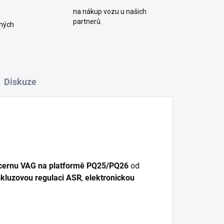
na nákup vozu u našich
partnerů.
ných
Diskuze
cernu VAG na platformě PQ25/PQ26
od
okluzovou regulaci ASR
,
elektronickou