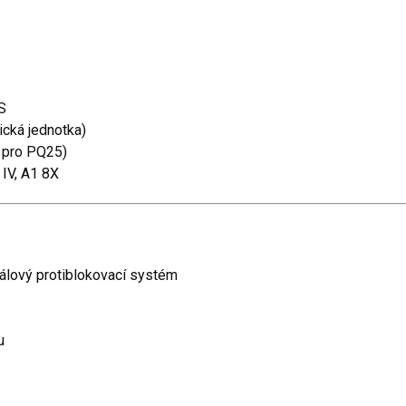
S
ická jednotka)
í pro PQ25)
a IV, A1 8X
nálový protiblokovací systém
u