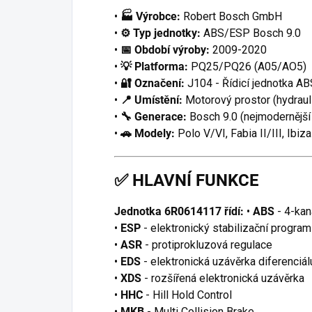
•
🏭 Výrobce:
Robert Bosch GmbH
•
⚙️ Typ jednotky:
ABS/ESP Bosch 9.0
•
📅 Období výroby:
2009-2020
•
💡 Platforma:
PQ25/PQ26 (A05/AO5)
•
🔐 Označení:
J104 - Řídicí jednotka AB
•
📍 Umístění:
Motorový prostor (hydraul
•
🔧 Generace:
Bosch 9.0 (nejmodernějš
•
🚗 Modely:
Polo V/VI, Fabia II/III, Ibiz
✅
HLAVNÍ FUNKCE
Jednotka 6R0614117 řídí:
•
ABS
- 4-ka
•
ESP
- elektronický stabilizační program
•
ASR
- protiprokluzová regulace
•
EDS
- elektronická uzávěrka diferenciál
•
XDS
- rozšířená elektronická uzávěrka
•
HHC
- Hill Hold Control
•
MKB
- Multi Collision Brake