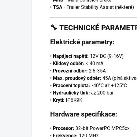
•
TSA
- Trailer Stability Assist (některé)
🔧
TECHNICKÉ PARAMET
Elektrické parametry:
•
Napájecí napětí:
12V DC (9-16V)
•
Klidový odběr:
< 40 mA
•
Provozní odběr:
2.5-35A
•
Max. proudový odběr:
45A (plná aktiva
•
Pracovní teplota:
-40°C až +125°C
•
Hydraulický tlak:
až 200 bar
•
Krytí:
IP6K9K
Hardware specifikace:
•
Procesor:
32-bit PowerPC MPC5xx
•
Frekvence:
120 MHz