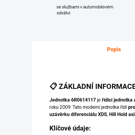
se službami v automobilovém
odvětví.
Popis
📋
ZÁKLADNÍ INFORMAC
Jednotka 6R0614117
je
řídicí jednotk
roku 2009. Tato moderní jednotka řídí
pr
uzávěrku diferenciálu XDS
,
Hill Hold as
Klíčové údaje: