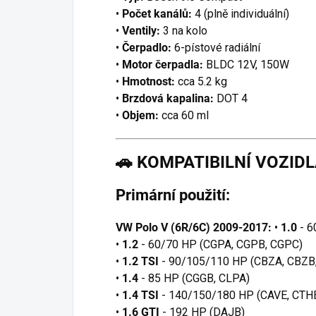
•
Počet kanálů:
4 (plně individuální)
•
Ventily:
3 na kolo
•
Čerpadlo:
6-pístové radiální
•
Motor čerpadla:
BLDC 12V, 150W
•
Hmotnost:
cca 5.2 kg
•
Brzdová kapalina:
DOT 4
•
Objem:
cca 60 ml
🚗
KOMPATIBILNÍ VOZID
Primární použití:
VW Polo V (6R/6C) 2009-2017:
•
1.0
- 
•
1.2
- 60/70 HP (CGPA, CGPB, CGPC)
•
1.2 TSI
- 90/105/110 HP (CBZA, CBZB
•
1.4
- 85 HP (CGGB, CLPA)
•
1.4 TSI
- 140/150/180 HP (CAVE, CTH
•
1.6 GTI
- 192 HP (DAJB)