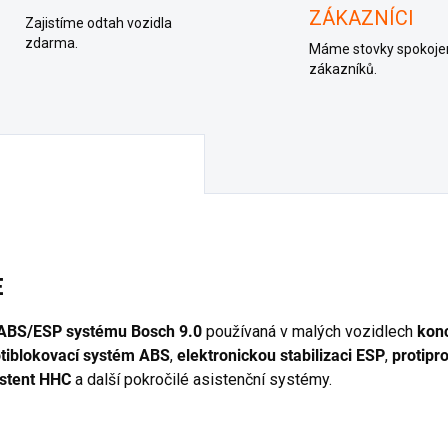
ZÁKAZNÍCI
Zajistíme odtah vozidla
zdarma.
Máme stovky spokoje
zákazníků.
E
a ABS/ESP systému Bosch 9.0
používaná v malých vozidlech
kon
otiblokovací systém ABS
,
elektronickou stabilizaci ESP
,
protipr
istent HHC
a další pokročilé asistenční systémy.