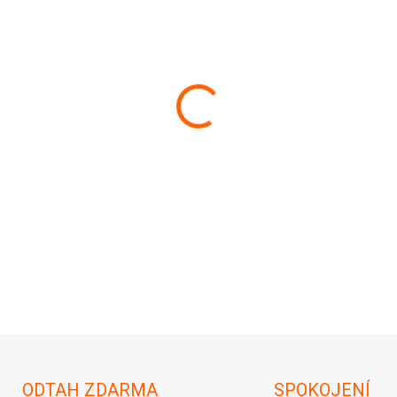
cena:
−
+
6R0614117D
6R0 907 379 C
6R0907379C
DETAILNÍ INFORMACE
ODTAH ZDARMA
SPOKOJENÍ