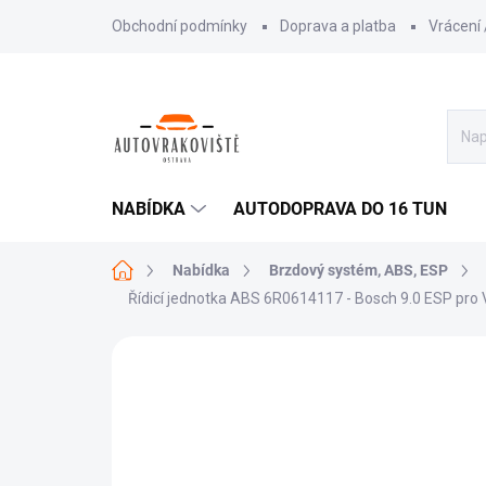
Přejít
Obchodní podmínky
Doprava a platba
Vrácení
na
obsah
NABÍDKA
AUTODOPRAVA DO 16 TUN
Domů
Nabídka
Brzdový systém, ABS, ESP
Řídicí jednotka ABS 6R0614117 - Bosch 9.0 ESP pro VW 
AKCE