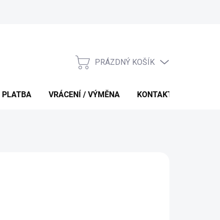
PRÁZDNÝ KOŠÍK
NÁKUPNÍ
KOŠÍK
 PLATBA
VRÁCENÍ / VÝMĚNA
KONTAKTY