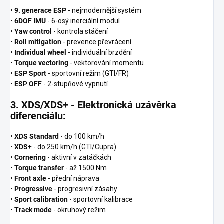
•
9. generace ESP
- nejmodernější systém
•
6DOF IMU
- 6-osý inerciální modul
•
Yaw control
- kontrola stáčení
•
Roll mitigation
- prevence převrácení
•
Individual wheel
- individuální brzdění
•
Torque vectoring
- vektorování momentu
•
ESP Sport
- sportovní režim (GTI/FR)
•
ESP OFF
- 2-stupňové vypnutí
3. XDS/XDS+ - Elektronická uzávěrka
diferenciálu:
•
XDS Standard
- do 100 km/h
•
XDS+
- do 250 km/h (GTI/Cupra)
•
Cornering
- aktivní v zatáčkách
•
Torque transfer
- až 1500 Nm
•
Front axle
- přední náprava
•
Progressive
- progresivní zásahy
•
Sport calibration
- sportovní kalibrace
•
Track mode
- okruhový režim