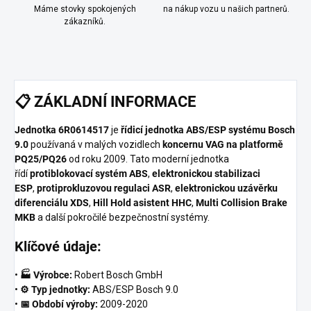
Máme stovky spokojených
na nákup vozu u našich partnerů.
zákazníků.
📋
ZÁKLADNÍ INFORMACE
Jednotka 6R0614517
je
řídicí jednotka ABS/ESP systému Bosch
9.0
používaná v malých vozidlech
koncernu VAG na platformě
PQ25/PQ26
od roku 2009. Tato moderní jednotka
řídí
protiblokovací systém ABS
,
elektronickou stabilizaci
ESP
,
protiprokluzovou regulaci ASR
,
elektronickou uzávěrku
diferenciálu XDS
,
Hill Hold asistent HHC
,
Multi Collision Brake
MKB
a další pokročilé bezpečnostní systémy.
Klíčové údaje:
•
🏭 Výrobce:
Robert Bosch GmbH
•
⚙️ Typ jednotky:
ABS/ESP Bosch 9.0
•
📅 Období výroby:
2009-2020