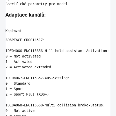
Specifick
Adaptace kanálů:
Kopírovat
ADAPTACE
6
R0614517
:
IDE04066
-
ENG115656
-
Hill
hold
assistant
-
Activation
:
0
=
Not
activated
1
=
Activated
2
=
Activated
extended
IDE04067
-
ENG115657
-
XDS
-
Setting
:
0
=
Standard
1
=
Sport
2
=
Sport
Plus
(
XDS
+
)
IDE04068
-
ENG115658
-
Multi
collision
brake
-
Status
:
0
=
Not
active