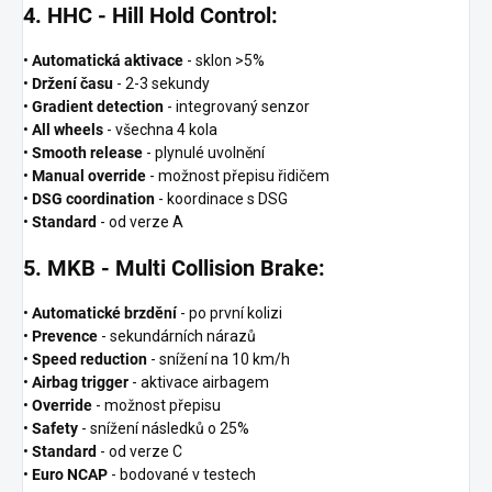
4. HHC - Hill Hold Control:
•
Automatická aktivace
- sklon >5%
•
Držení času
- 2-3 sekundy
•
Gradient detection
- integrovaný senzor
•
All wheels
- všechna 4 kola
•
Smooth release
- plynulé uvolnění
•
Manual override
- možnost přepisu řidičem
•
DSG coordination
- koordinace s DSG
•
Standard
- od verze A
5. MKB - Multi Collision Brake:
•
Automatické brzdění
- po první kolizi
•
Prevence
- sekundárních nárazů
•
Speed reduction
- snížení na 10 km/h
•
Airbag trigger
- aktivace airbagem
•
Override
- možnost přepisu
•
Safety
- snížení následků o 25%
•
Standard
- od verze C
•
Euro NCAP
- bodované v testech