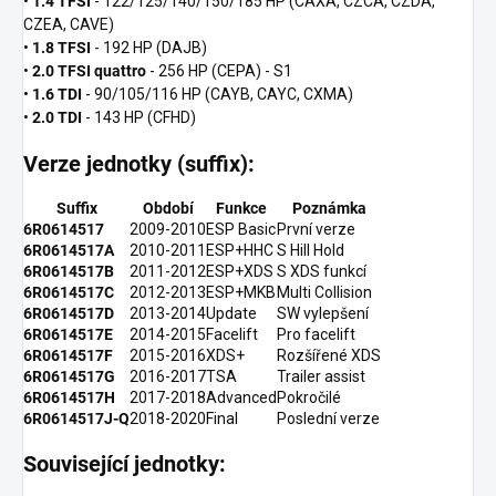
•
1.4 TFSI
- 122/125/140/150/185 HP (CAXA, CZCA, CZDA,
CZEA, CAVE)
•
1.8 TFSI
- 192 HP (DAJB)
•
2.0 TFSI quattro
- 256 HP (CEPA) - S1
•
1.6 TDI
- 90/105/116 HP (CAYB, CAYC, CXMA)
•
2.0 TDI
- 143 HP (CFHD)
Verze jednotky (suffix):
Suffix
Období
Funkce
Poznámka
6R0614517
2009-2010
ESP Basic
První verze
6R0614517A
2010-2011
ESP+HHC
S Hill Hold
6R0614517B
2011-2012
ESP+XDS
S XDS funkcí
6R0614517C
2012-2013
ESP+MKB
Multi Collision
6R0614517D
2013-2014
Update
SW vylepšení
6R0614517E
2014-2015
Facelift
Pro facelift
6R0614517F
2015-2016
XDS+
Rozšířené XDS
6R0614517G
2016-2017
TSA
Trailer assist
6R0614517H
2017-2018
Advanced
Pokročilé
6R0614517J-Q
2018-2020
Final
Poslední verze
Související jednotky: