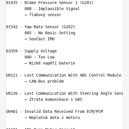
01435
-
Brake
Pressure
Sensor
1
(
G201
)
008
-
Implausible
Signal
        → 
Tlakov
ý 
senzor
01542
-
Yaw
Rate
Sensor
(
G202
)
005
-
No
Basic
Setting
        → 
Sou
čá
st
IMU
03359
-
Supply
Voltage
000
-
Too
Low
        → 
N
í
zk
é 
nap
ě
t
í 
baterie
U0121
-
Lost
Communication
With
ABS
Control
Module
        → 
CAN
-
Bus
probl
é
m
U0126
-
Lost
Communication
With
Steering
Angle
Sensor
        → 
Ztr
á
ta
komunikace
s
G85
U0401
-
Invalid
Data
Received
From
ECM
/
PCM
        → 
Neplatn
á 
data
z
motoru