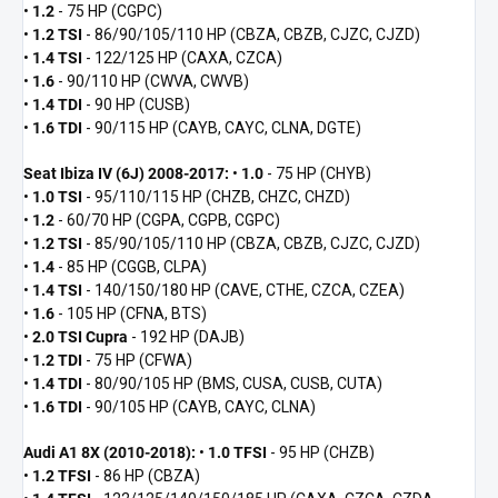
•
1.2
- 75 HP (CGPC)
•
1.2 TSI
- 86/90/105/110 HP (CBZA, CBZB, CJZC, CJZD)
•
1.4 TSI
- 122/125 HP (CAXA, CZCA)
•
1.6
- 90/110 HP (CWVA, CWVB)
•
1.4 TDI
- 90 HP (CUSB)
•
1.6 TDI
- 90/115 HP (CAYB, CAYC, CLNA, DGTE)
Seat Ibiza IV (6J) 2008-2017:
•
1.0
- 75 HP (CHYB)
•
1.0 TSI
- 95/110/115 HP (CHZB, CHZC, CHZD)
•
1.2
- 60/70 HP (CGPA, CGPB, CGPC)
•
1.2 TSI
- 85/90/105/110 HP (CBZA, CBZB, CJZC, CJZD)
•
1.4
- 85 HP (CGGB, CLPA)
•
1.4 TSI
- 140/150/180 HP (CAVE, CTHE, CZCA, CZEA)
•
1.6
- 105 HP (CFNA, BTS)
•
2.0 TSI Cupra
- 192 HP (DAJB)
•
1.2 TDI
- 75 HP (CFWA)
•
1.4 TDI
- 80/90/105 HP (BMS, CUSA, CUSB, CUTA)
•
1.6 TDI
- 90/105 HP (CAYB, CAYC, CLNA)
Audi A1 8X (2010-2018):
•
1.0 TFSI
- 95 HP (CHZB)
•
1.2 TFSI
- 86 HP (CBZA)