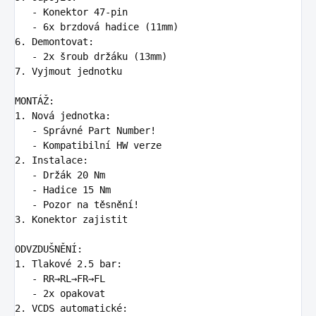
   -
   -
6.
   -
7.
 Vyjmout jednotku

1.
   -
   -
2.
   -
   -
   -
3.
 Konektor zajistit

1.
   -
   -
2.
 VCDS automatické:
