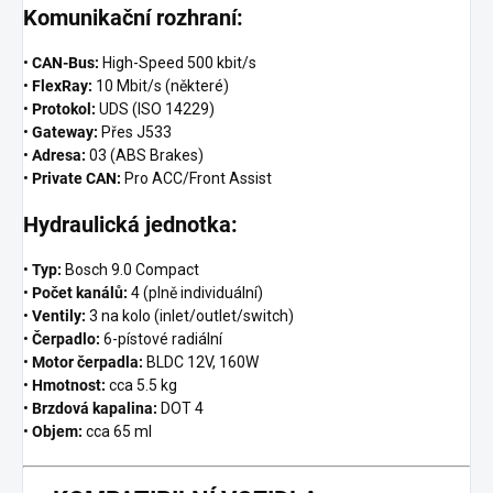
Komunikační rozhraní:
•
CAN-Bus:
High-Speed 500 kbit/s
•
FlexRay:
10 Mbit/s (některé)
•
Protokol:
UDS (ISO 14229)
•
Gateway:
Přes J533
•
Adresa:
03 (ABS Brakes)
•
Private CAN:
Pro ACC/Front Assist
Hydraulická jednotka:
•
Typ:
Bosch 9.0 Compact
•
Počet kanálů:
4 (plně individuální)
•
Ventily:
3 na kolo (inlet/outlet/switch)
•
Čerpadlo:
6-pístové radiální
•
Motor čerpadla:
BLDC 12V, 160W
•
Hmotnost:
cca 5.5 kg
•
Brzdová kapalina:
DOT 4
•
Objem:
cca 65 ml