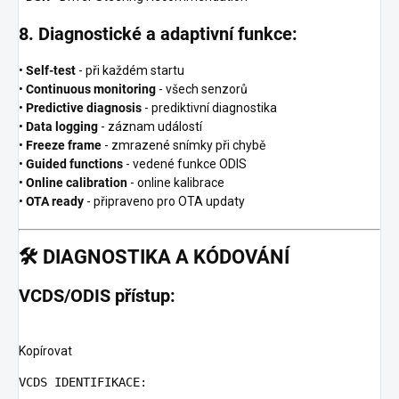
8. Diagnostické a adaptivní funkce:
•
Self-test
- při každém startu
•
Continuous monitoring
- všech senzorů
•
Predictive diagnosis
- prediktivní diagnostika
•
Data logging
- záznam událostí
•
Freeze frame
- zmrazené snímky při chybě
•
Guided functions
- vedené funkce ODIS
•
Online calibration
- online kalibrace
•
OTA ready
- připraveno pro OTA updaty
🛠️
DIAGNOSTIKA A KÓDOVÁNÍ
VCDS/ODIS přístup:
Kopírovat
VCDS
 IDENTIFIKACE:
