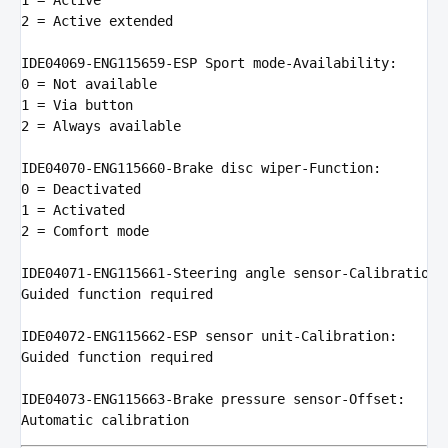
1
=
Active
2
=
Active
extended
IDE04069
-
ENG115659
-
ESP
Sport
mode
-
Availability
:
0
=
Not
available
1
=
Via
button
2
=
Always
available
IDE04070
-
ENG115660
-
Brake
disc
wiper
-
Function
:
0
=
Deactivated
1
=
Activated
2
=
Comfort
mode
IDE04071
-
ENG115661
-
Steering
angle
sensor
-
Calibration
:
Guided
function
required
IDE04072
-
ENG115662
-
ESP
sensor
unit
-
Calibration
:
Guided
function
required
IDE04073
-
ENG115663
-
Brake
pressure
sensor
-
Offset
:
Automatic
calibration