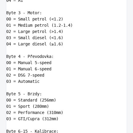
04
 = A1

Byte
3
00
 = Small petrol (<
1
.
2
01
 = Medium petrol (
1
.
2
-
1
.
4
02
 = Large petrol (>
1
.
4
03
 = Small diesel (<
1
.
6
04
 = Large diesel (≥
1
.
6
)

Byte
4
00
 = Manual 
5
01
 = Manual 
6
02
 = DSG 
7
03
 = Automatic

Byte
5
00
 = Standard (
256
01
 = Sport (
280
02
 = Performance (
310
03
 = GTI/Cupra (
312
mm)

Byte
6
-
15