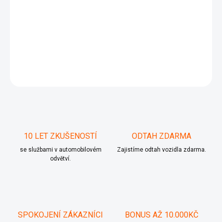
6R0907379R
6R0 907 379 R
DETAILNÍ INFORMACE
ZEPTAT SE
10 LET ZKUŠENOSTÍ
ODTAH ZDARMA
se službami v automobilovém
Zajistíme odtah vozidla zdarma.
odvětví.
SPOKOJENÍ ZÁKAZNÍCI
BONUS AŽ 10.000KČ