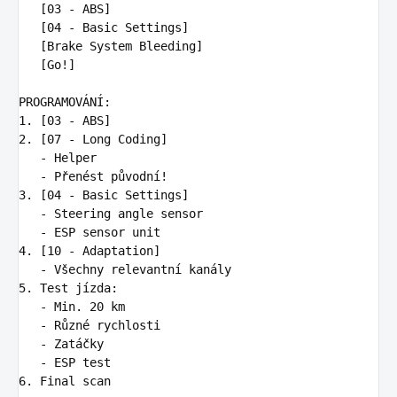
   [03 - ABS]

   [04 - Basic Settings]

   [Brake System Bleeding]

   [Go!]

1.
2.
   -
   -
3.
   -
   -
4.
   -
5.
   -
   -
   -
   -
6.