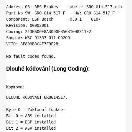
Address
03
: ABS Brakes    Labels: 
6
R0-
614
-
517
Part
 No SW: 
6
R0 
614
517
 F    HW: 
6
R0 
614
517
Component
: ESP Bosch       
9
.
0
.
1
0107
Revision
: 
00002001
Coding
: 
213
Shop
 #: WSC 
01357
011
00200
VCID
: 
3
F8D9B3C4E7F9F2B

No
Dlouhé kódování (Long Coding):
Kopírovat
DLOUH
É KÓDOVÁNÍ 
6
R0614517:

Byte
0
Bit
0
Bit
1
Bit
2