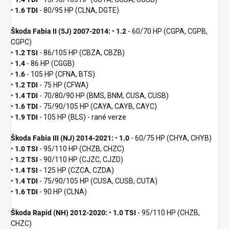
•
1.6 TDI
- 80/95 HP (CLNA, DGTE)
Škoda Fabia II (5J) 2007-2014:
•
1.2
- 60/70 HP (CGPA, CGPB,
CGPC)
•
1.2 TSI
- 86/105 HP (CBZA, CBZB)
•
1.4
- 86 HP (CGGB)
•
1.6
- 105 HP (CFNA, BTS)
•
1.2 TDI
- 75 HP (CFWA)
•
1.4 TDI
- 70/80/90 HP (BMS, BNM, CUSA, CUSB)
•
1.6 TDI
- 75/90/105 HP (CAYA, CAYB, CAYC)
•
1.9 TDI
- 105 HP (BLS) - rané verze
Škoda Fabia III (NJ) 2014-2021:
•
1.0
- 60/75 HP (CHYA, CHYB)
•
1.0 TSI
- 95/110 HP (CHZB, CHZC)
•
1.2 TSI
- 90/110 HP (CJZC, CJZD)
•
1.4 TSI
- 125 HP (CZCA, CZDA)
•
1.4 TDI
- 75/90/105 HP (CUSA, CUSB, CUTA)
•
1.6 TDI
- 90 HP (CLNA)
Škoda Rapid (NH) 2012-2020:
•
1.0 TSI
- 95/110 HP (CHZB,
CHZC)