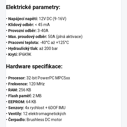
Elektrické parametry:
•
Napájecí napětí:
12V DC (9-16V)
•
Klidový odběr:
< 45 mA
•
Provozní odběr:
3-40A
•
Max. proudový odběr:
50A (plná aktivace)
•
Pracovní teplota:
-40°C až +125°C
•
Hydraulický tlak:
až 200 bar
•
Krytí:
IP6K9K
Hardware specifikace:
•
Procesor:
32-bit PowerPC MPC5xx
•
Frekvence:
120 MHz
•
RAM:
256 KB
•
Flash paměť:
2 MB
•
EEPROM:
64 KB
•
Senzory:
4x rychlost + 6DOF IMU
•
Ventily:
12 elektromagnetických
•
Čerpadlo:
Brushless DC motor