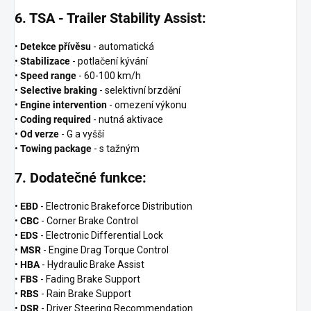
6. TSA - Trailer Stability Assist:
•
Detekce přívěsu
- automatická
•
Stabilizace
- potlačení kývání
•
Speed range
- 60-100 km/h
•
Selective braking
- selektivní brzdění
•
Engine intervention
- omezení výkonu
•
Coding required
- nutná aktivace
•
Od verze
- G a vyšší
•
Towing package
- s tažným
7. Dodatečné funkce:
•
EBD
- Electronic Brakeforce Distribution
•
CBC
- Corner Brake Control
•
EDS
- Electronic Differential Lock
•
MSR
- Engine Drag Torque Control
•
HBA
- Hydraulic Brake Assist
•
FBS
- Fading Brake Support
•
RBS
- Rain Brake Support
•
DSR
- Driver Steering Recommendation