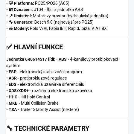
•
💡 Platforma:
PQ25/PQ26 (A05)
•
🔐 Označení:
J104 - Řídicí jednotka ABS
•
📍 Umístění:
Motorový prostor (hydraulická jednotka)
•
🔧 Generace:
Bosch 9.0 (nejnovější pro PQ25)
•
🚗 Modely:
Polo V/VI, Fabia II/III, Rapid, Ibiza IV, A1 8X
✅
HLAVNÍ FUNKCE
Jednotka 6R0614517 řídí:
•
ABS
- 4-kanálový protiblokovací
systém
•
ESP
- elektronický stabilizační program
•
ASR
- protiprokluzová regulace
•
EDS
- elektronická uzávěrka diferenciálu
•
XDS/XDS+
- rozšířená elektronická uzávěrka
•
HHC
- Hill Hold Control
•
MKB
- Multi Collision Brake
•
TSA
- Trailer Stability Assist (některé)
🔧
TECHNICKÉ PARAMETRY