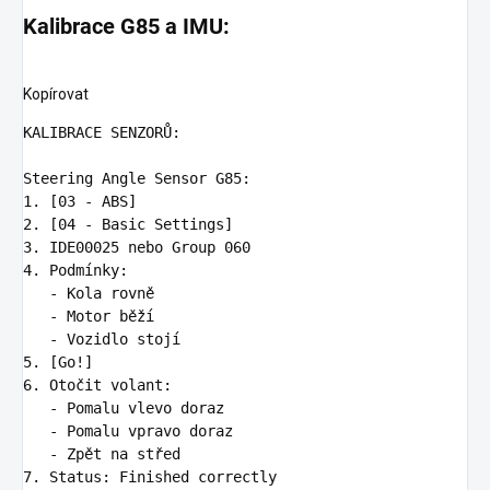
Kalibrace G85 a IMU:
Kopírovat
KALIBRACE SENZORŮ:

1.
2.
3.
4.
   -
   -
   -
5.
6.
   -
   -
   -
7.