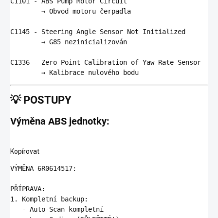
C1101
-
ABS
Pump
Motor
Circuit
        → 
Obvod
motoru
 č
erpadla
C1145
-
Steering
Angle
Sensor
Not
Initialized
        → 
G85
nezinicializov
á
n
C1336
-
Zero
Point
Calibration
of
Yaw
Rate
Sensor
        → 
Kalibrace
nulov
é
ho
bodu
💡
POSTUPY
Výměna ABS jednotky:
Kopírovat
VÝMĚNA 6R0614517:

1.
   -