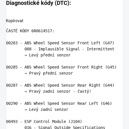
Diagnostické kódy (DTC):
Kopírovat
Č
AST
É 
K
Ó
DY
6
R0614517
:
00283
-
ABS
Wheel
Speed
Sensor
Front
Left
(
G47
)
008
-
Implausible
Signal
-
Intermittent
        → 
Lev
ý 
p
ř
edn
í 
senzor
00285
-
ABS
Wheel
Speed
Sensor
Front
Right
(
G45
)
        → 
Prav
ý 
p
ř
edn
í 
senzor
00287
-
ABS
Wheel
Speed
Sensor
Rear
Right
(
G44
)
        → 
Prav
ý 
zadn
í 
senzor
-
 č
ast
ý
!
00290
-
ABS
Wheel
Speed
Sensor
Rear
Left
(
G46
)
        → 
Lev
ý 
zadn
í 
senzor
00493
-
ESP
Control
Module
(
J104
)
016
-
Signal
Outside
Specifications