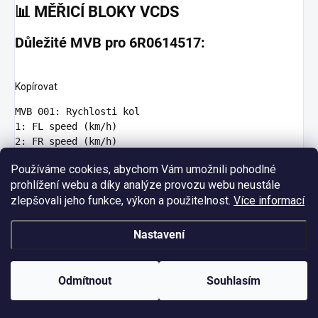
📊
MĚŘICÍ BLOKY VCDS
Důležité MVB pro 6R0614517:
Kopírovat
MVB 001
:
Rychlosti kol
1
:
FL speed (km/h)
2
:
FR speed (km/h)
3
:
RL speed (km/h)
Používáme cookies, abychom Vám umožnili pohodlné
4
:
RR speed (km/h)
prohlížení webu a díky analýze provozu webu neustále
Norma
:
0.0 v klidu
zlepšovali jeho funkce, výkon a použitelnost.
Více informací
MVB 003
:
Spínače
1
:
Brake pedal (0/1)
Nastavení
2
:
Brake lights (0/1)
3
:
ESP button (0/1)
4
:
Handbrake (0/1)
Odmítnout
Souhlasím
MVB 004
:
Úhel řízení