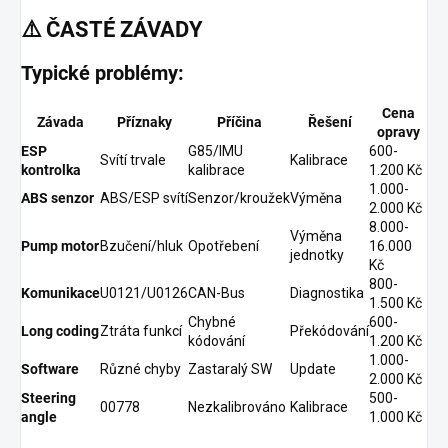
⚠️
ČASTÉ ZÁVADY
Typické problémy:
Cena
Závada
Příznaky
Příčina
Řešení
opravy
ESP
G85/IMU
600-
Svítí trvale
Kalibrace
kontrolka
kalibrace
1.200 Kč
1.000-
ABS senzor
ABS/ESP svítí
Senzor/kroužek
Výměna
2.000 Kč
8.000-
Výměna
Pump motor
Bzučení/hluk
Opotřebení
16.000
jednotky
Kč
800-
Komunikace
U0121/U0126
CAN-Bus
Diagnostika
1.500 Kč
Chybné
600-
Long coding
Ztráta funkcí
Překódování
kódování
1.200 Kč
1.000-
Software
Různé chyby
Zastaralý SW
Update
2.000 Kč
Steering
500-
00778
Nezkalibrováno
Kalibrace
angle
1.000 Kč