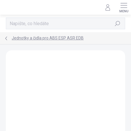
Přejít
na
obsah
Hledat
Jednotky a čidla pro ABS ESP ASR EDB