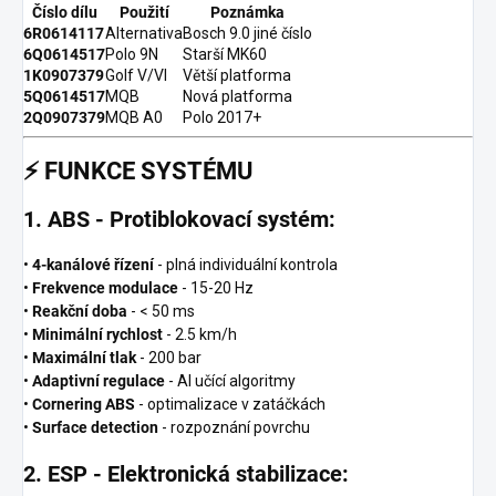
Číslo dílu
Použití
Poznámka
6R0614117
Alternativa
Bosch 9.0 jiné číslo
6Q0614517
Polo 9N
Starší MK60
1K0907379
Golf V/VI
Větší platforma
5Q0614517
MQB
Nová platforma
2Q0907379
MQB A0
Polo 2017+
⚡
FUNKCE SYSTÉMU
1. ABS - Protiblokovací systém:
•
4-kanálové řízení
- plná individuální kontrola
•
Frekvence modulace
- 15-20 Hz
•
Reakční doba
- < 50 ms
•
Minimální rychlost
- 2.5 km/h
•
Maximální tlak
- 200 bar
•
Adaptivní regulace
- AI učící algoritmy
•
Cornering ABS
- optimalizace v zatáčkách
•
Surface detection
- rozpoznání povrchu
2. ESP - Elektronická stabilizace: