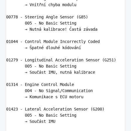
        → 
Vnit
ř
n
í 
chyba
modulu
00778
-
Steering
Angle
Sensor
(
G85
)
005
-
No
Basic
Setting
        → 
Nutn
á 
kalibrace
!
 Č
ast
á 
z
á
vada
01044
-
Control
Module
Incorrectly
Coded
        → Š
patn
é 
dlouh
é 
k
ó
dov
á
n
í

01279
-
Longitudinal
Acceleration
Sensor
(
G251
)
005
-
No
Basic
Setting
        → 
Sou
čá
st
IMU
,
nutn
á 
kalibrace
01314
-
Engine
Control
Module
004
-
No
Signal
/
Communication
        → 
Komunikace
s
ECU
motoru
01423
-
Lateral
Acceleration
Sensor
(
G200
)
005
-
No
Basic
Setting
        → 
Sou
čá
st
IMU