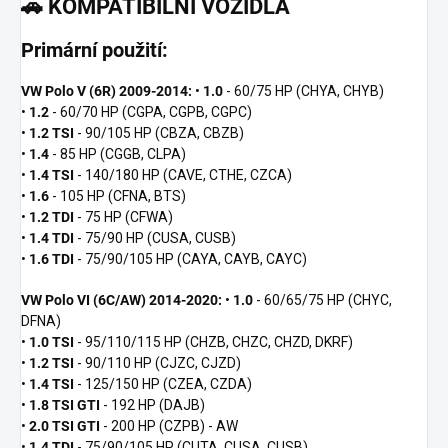
🚗
KOMPATIBILNÍ VOZIDLA
Primární použití:
VW Polo V (6R) 2009-2014:
•
1.0
- 60/75 HP (CHYA, CHYB)
•
1.2
- 60/70 HP (CGPA, CGPB, CGPC)
•
1.2 TSI
- 90/105 HP (CBZA, CBZB)
•
1.4
- 85 HP (CGGB, CLPA)
•
1.4 TSI
- 140/180 HP (CAVE, CTHE, CZCA)
•
1.6
- 105 HP (CFNA, BTS)
•
1.2 TDI
- 75 HP (CFWA)
•
1.4 TDI
- 75/90 HP (CUSA, CUSB)
•
1.6 TDI
- 75/90/105 HP (CAYA, CAYB, CAYC)
VW Polo VI (6C/AW) 2014-2020:
•
1.0
- 60/65/75 HP (CHYC,
DFNA)
•
1.0 TSI
- 95/110/115 HP (CHZB, CHZC, CHZD, DKRF)
•
1.2 TSI
- 90/110 HP (CJZC, CJZD)
•
1.4 TSI
- 125/150 HP (CZEA, CZDA)
•
1.8 TSI GTI
- 192 HP (DAJB)
•
2.0 TSI GTI
- 200 HP (CZPB) - AW
•
1.4 TDI
- 75/90/105 HP (CUTA, CUSA, CUSB)