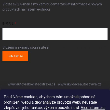
Vložte svůj e-mail a my vám budeme zasílat informace o nových
produktech na našem e-shopu.
E-MAIL
Vložením e-mailu souhlasíte s
podmínkami ochrany osobních údajů
Přihlásit se
www.autovrakovisteostrava.cz
www.likvidaceautostrava.cz
www.autoklimatizaceostrava.cz
Používáme cookies, abychom Vám umožnili pohodlné
prohlížení webu a díky analýze provozu webu neustále
zlepšovali jeho funkce, výkon a použitelnost.
Více informací