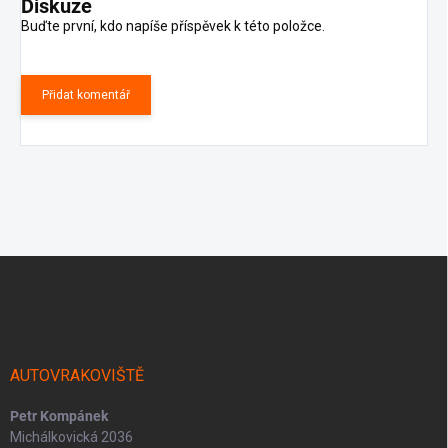
Diskuze
Buďte první, kdo napíše příspěvek k této položce.
Přidat komentář
Z
á
p
a
t
í
AUTOVRAKOVIŠTĚ
Petr Kompánek
Michálkovická 2036