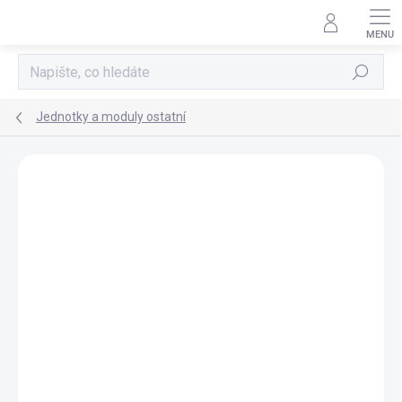
Přejít
na
obsah
Hledat
Jednotky a moduly ostatní