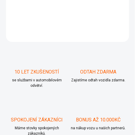
−
+
Přidat do košíku
Klimakompresor 1J0820803K 1J0 820 803 K
ZEPTAT SE
10 LET ZKUŠENOSTÍ
ODTAH ZDARMA
se službami v automobilovém
Zajistíme odtah vozidla zdarma.
odvětví.
SPOKOJENÍ ZÁKAZNÍCI
BONUS AŽ 10.000KČ
Máme stovky spokojených
na nákup vozu u našich partnerů.
zákazníků.