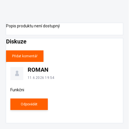
Popis produktu není dostupný
Diskuze
Přidat komentář
V
ROMAN
ý
p
11.6.2026 19:54
i
s
Funkčni
d
i
Odpovědět
s
k
u
z