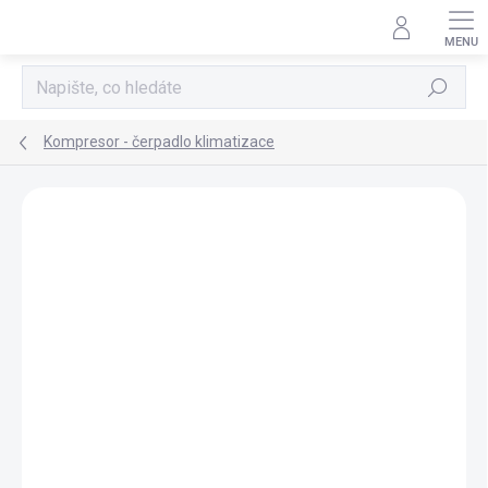
Přejít
na
obsah
Hledat
Kompresor - čerpadlo klimatizace