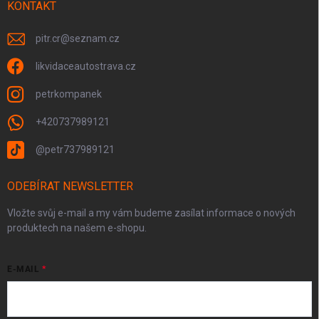
KONTAKT
pitr.cr
@
seznam.cz
likvidaceautostrava.cz
petrkompanek
+420737989121
@petr737989121
ODEBÍRAT NEWSLETTER
Vložte svůj e-mail a my vám budeme zasílat informace o nových
produktech na našem e-shopu.
E-MAIL