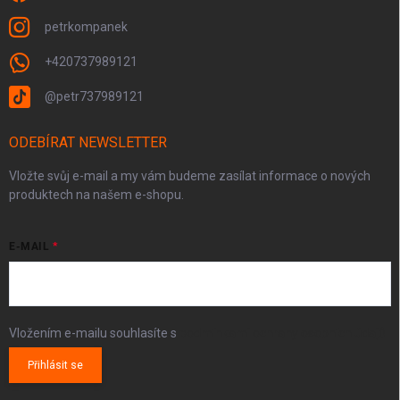
petrkompanek
+420737989121
@petr737989121
ODEBÍRAT NEWSLETTER
Vložte svůj e-mail a my vám budeme zasílat informace o nových
produktech na našem e-shopu.
E-MAIL
Vložením e-mailu souhlasíte s
podmínkami ochrany osobních údajů
Přihlásit se