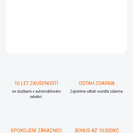
Použito v následujících vozidlech
HYUNDAI
ZEPTAT SE
10 LET ZKUŠENOSTÍ
ODTAH ZDARMA
se službami v automobilovém
Zajistíme odtah vozidla zdarma.
odvětví.
SPOKOJENÍ ZÁKAZNÍCI
BONUS AŽ 10.000KČ