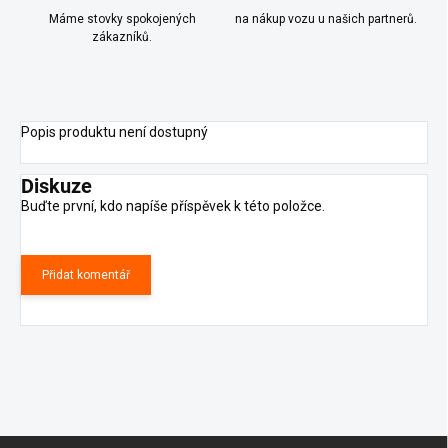
Máme stovky spokojených
na nákup vozu u našich partnerů.
zákazníků.
Popis produktu není dostupný
Diskuze
Buďte první, kdo napíše příspěvek k této položce.
Přidat komentář
Z