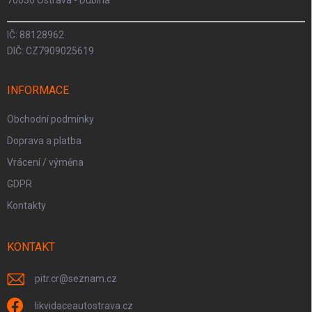
70030 Ostrava - Dubina
IČ: 88128962
DIČ: CZ7909025619
INFORMACE
Obchodní podmínky
Doprava a platba
Vrácení / výměna
GDPR
Kontakty
KONTAKT
pitr.cr
@
seznam.cz
likvidaceautostrava.cz