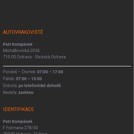
á
p
a
t
í
AUTOVRAKOVIŠTĚ
Petr Kompánek
Michálkovická 2036
710 00 Ostrava - Slezská Ostrava
Pondelí – Čtvrtek:
07:00 – 17:00
Pátek:
07:00 – 15:00
Sobota:
po telefonické dohodě
Nedeľa:
zavřeno
IDENTIFIKACE
Petr Kompánek
F. Formana 278/30