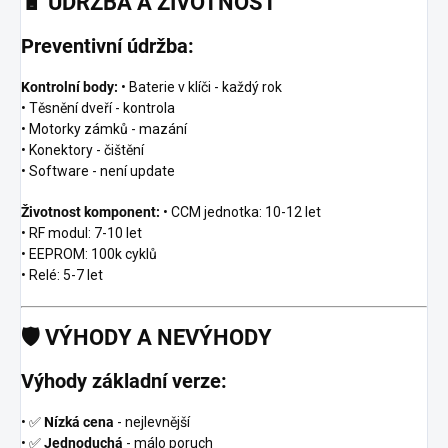
🔋
ÚDRŽBA A ŽIVOTNOST
Preventivní údržba:
Kontrolní body:
• Baterie v klíči - každý rok
• Těsnění dveří - kontrola
• Motorky zámků - mazání
• Konektory - čištění
• Software - není update
Životnost komponent:
• CCM jednotka: 10-12 let
• RF modul: 7-10 let
• EEPROM: 100k cyklů
• Relé: 5-7 let
🛡️
VÝHODY A NEVÝHODY
Výhody základní verze:
• ✅
Nízká cena
- nejlevnější
• ✅
Jednoduchá
- málo poruch