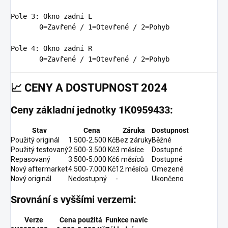
Pole 3: Okno zadní L

0
=Zavřené / 
1
=Otevřené / 
2
=Pohyb

Pole 4: Okno zadní R

0
=Zavřené / 
1
=Otevřené / 
2
📈
CENY A DOSTUPNOST 2024
Ceny základní jednotky 1K0959433:
Stav
Cena
Záruka
Dostupnost
Použitý originál
1.500-2.500 Kč
Bez záruky
Běžné
Použitý testovaný
2.500-3.500 Kč
3 měsíce
Dostupné
Repasovaný
3.500-5.000 Kč
6 měsíců
Dostupné
Nový aftermarket
4.500-7.000 Kč
12 měsíců
Omezené
Nový originál
Nedostupný
-
Ukončeno
Srovnání s vyššími verzemi:
Verze
Cena použitá
Funkce navíc