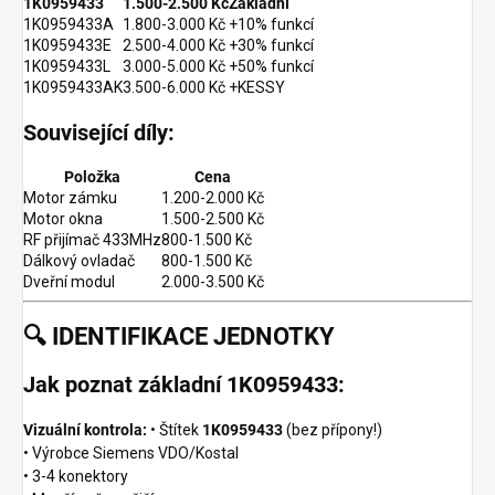
1K0959433
1.500-2.500 Kč
Základní
1K0959433A
1.800-3.000 Kč
+10% funkcí
1K0959433E
2.500-4.000 Kč
+30% funkcí
1K0959433L
3.000-5.000 Kč
+50% funkcí
1K0959433AK
3.500-6.000 Kč
+KESSY
Související díly:
Položka
Cena
Motor zámku
1.200-2.000 Kč
Motor okna
1.500-2.500 Kč
RF přijímač 433MHz
800-1.500 Kč
Dálkový ovladač
800-1.500 Kč
Dveřní modul
2.000-3.500 Kč
🔍
IDENTIFIKACE JEDNOTKY
Jak poznat základní 1K0959433:
Vizuální kontrola:
• Štítek
1K0959433
(bez přípony!)
• Výrobce Siemens VDO/Kostal
• 3-4 konektory