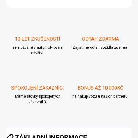
ZEPTAT SE
10 LET ZKUŠENOSTÍ
ODTAH ZDARMA
se službami v automobilovém
Zajistíme odtah vozidla zdarma.
odvětví.
SPOKOJENÍ ZÁKAZNÍCI
BONUS AŽ 10.000KČ
Máme stovky spokojených
na nákup vozu u našich partnerů.
zákazníků.
📋
ZÁKLADNÍ INFORMACE