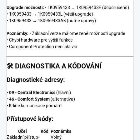
Upgrade možnosti:
• 1K0959433 → 1K0959433E (doporučeno)
• 1K0959433 → 1K0959433L (větší upgrade)
• 1K0959433 → 1K0959433AK (nutné úpravy)
Poznámky:
• Základní verze má omezené možnosti upgrade
• Chybí hardware pro vyšší funkce
• Component Protection není aktivní
🛠️
DIAGNOSTIKA A KÓDOVÁNÍ
Diagnostické adresy:
•
09 - Central Electronics
(hlavní)
•
46 - Comfort System
(alternativa)
• K-line komunikace primární
Přístupové kódy:
Účel
Kód
Poznámka
Základní přístup
-
Volný