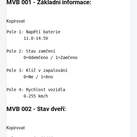
MVB 001 - Základní informace:
Kopírovat
Pole
1
: Napětí baterie

11
.
0
-
14
.
5
V

Pole
2
: Stav zamčení

0
=Odemčeno / 
1
=Zamčeno

Pole
3
: Klíč v zapalování

0
=Ne / 
1
=Ano

Pole
4
: Rychlost vozidla

0
-
255
MVB 002 - Stav dveří:
Kopírovat