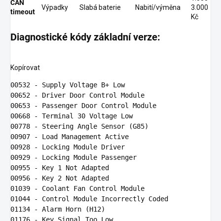
CAN
Výpadky
Slabá baterie
Nabití/výměna
3.000
timeout
Kč
Diagnostické kódy základní verze:
Kopírovat
00532 
00652 
00653 
00668 
- Terminal 
30
00778 
00907 
- 
Load
00928 
00929 
00955 
- 
Key
1
Not
00956 
- 
Key
2
Not
01039 
01044 
01134 
01176 
- 
Key