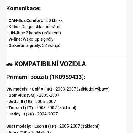
Komunikace:
•
CAN-Bus Comfort:
100 kbit/s
•
K-line:
Diagnostika primární
•
LIN-Bus:
2 kanály (základní)
•
W-line:
Wake-up signály
•
Diskrétní signály:
32 vstupů
🚗
KOMPATIBILNÍ VOZIDLA
Primární použití (1K0959433):
VW modely:
•
Golf V (1K)
- 2003-2007 (základní výbavy)
•
Golf Plus (5M)
- 2005-2007
•
Jetta III (1K)
- 2005-2007
•
Touran I (1T)
- 2003-2007 (základní)
•
Caddy III (2K)
- 2004-2007
Seat modely:
•
Leon II (1P)
- 2005-2007 (základní)
•
Altea (5P)
- 2004-2007