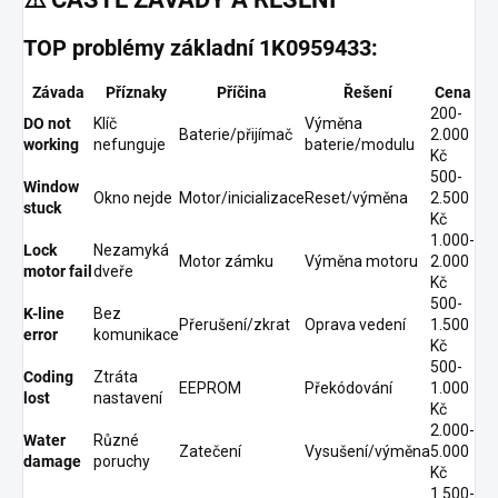
TOP problémy základní 1K0959433:
Závada
Příznaky
Příčina
Řešení
Cena
200-
DO not
Klíč
Výměna
Baterie/přijímač
2.000
working
nefunguje
baterie/modulu
Kč
500-
Window
Okno nejde
Motor/inicializace
Reset/výměna
2.500
stuck
Kč
1.000-
Lock
Nezamyká
Motor zámku
Výměna motoru
2.000
motor fail
dveře
Kč
500-
K-line
Bez
Přerušení/zkrat
Oprava vedení
1.500
error
komunikace
Kč
500-
Coding
Ztráta
EEPROM
Překódování
1.000
lost
nastavení
Kč
2.000-
Water
Různé
Zatečení
Vysušení/výměna
5.000
damage
poruchy
Kč
1.500-