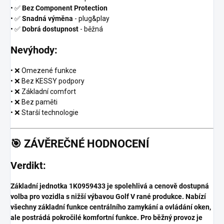
• ✅
Bez Component Protection
• ✅
Snadná výměna
- plug&play
• ✅
Dobrá dostupnost
- běžná
Nevýhody:
• ❌ Omezené funkce
• ❌ Bez KESSY podpory
• ❌ Základní comfort
• ❌ Bez paměti
• ❌ Starší technologie
🎯
ZÁVĚREČNÉ HODNOCENÍ
Verdikt:
Základní jednotka 1K0959433 je spolehlivá a cenově dostupná
volba pro vozidla s nižší výbavou Golf V rané produkce. Nabízí
všechny základní funkce centrálního zamykání a ovládání oken,
ale postrádá pokročilé komfortní funkce. Pro běžný provoz je