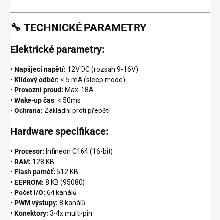
🔧
TECHNICKÉ PARAMETRY
Elektrické parametry:
•
Napájecí napětí:
12V DC (rozsah 9-16V)
•
Klidový odběr:
< 5 mA (sleep mode)
•
Provozní proud:
Max. 18A
•
Wake-up čas:
< 50ms
•
Ochrana:
Základní proti přepětí
Hardware specifikace:
•
Procesor:
Infineon C164 (16-bit)
•
RAM:
128 KB
•
Flash paměť:
512 KB
•
EEPROM:
8 KB (95080)
•
Počet I/O:
64 kanálů
•
PWM výstupy:
8 kanálů
•
Konektory:
3-4x multi-pin