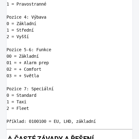
1
 = Pravostranné

Pozice
4
0
1
2
 = Vyšší

Pozice
5
-
6
00
01
02
03
 = + Světla

Pozice
7
0
1
2
 = Fleet

P
říklad: 
0100100
⚠️
ČASTÉ ZÁVADY A ŘEŠENÍ