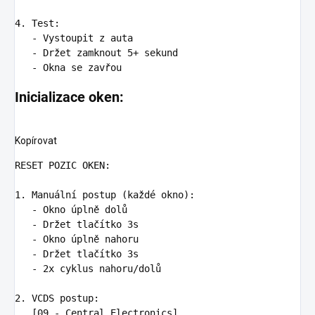
4. Test
:
-
Vystoupit z auta
-
Držet zamknout 5+ sekund
-
Okna se zavřou
Inicializace oken:
Kopírovat
RESET POZIC OKEN
1. Manuální postup (každé okno)
:
-
Okno úplně dolů
-
Držet tlačítko 3s
-
Okno úplně nahoru  
-
Držet tlačítko 3s
-
2x cyklus nahoru/dolů
2. VCDS postup
:
[09 - Central Electronics]
