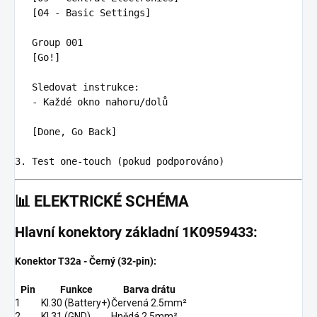
   [04 - Basic Settings]

   Group 001

   [Go!]

   Sledovat instrukce
:
-
Každé okno nahoru/dolů
   [Done, Go Back]

📊
ELEKTRICKÉ SCHÉMA
Hlavní konektory základní 1K0959433:
Konektor T32a - Černý (32-pin):
Pin
Funkce
Barva drátu
1
Kl.30 (Battery+)
Červená 2.5mm²
2
Kl.31 (GND)
Hnědá 2.5mm²