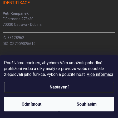
IDENTIFIKACE
Petr Kompánek
F. Formana 278/30
70030 Ostrava - Dubina
IČ: 88128962
DIČ: CZ7909025619
INFORMACE
Používáme cookies, abychom Vám umožnili pohodlné
prohlížení webu a díky analýze provozu webu neustále
Obchodní podmínky
zlepšovali jeho funkce, výkon a použitelnost.
Více informací
Doprava a platba
Vrácení / výměna
Nastavení
GDPR
Kontakty
Odmítnout
Souhlasím
KONTAKT