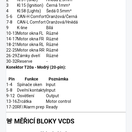
3
Kl.15 (Ignition)
Černá 1mm²
4
Kl.58 (Lights)
Šedá 0.5mm²
5-6
CAN-H Comfort
Oranžová/Černá
7-8
CAN-L Comfort
Oranžová/Hnědá
9
K-line
Bílá
10-13
Motor okna FL
Různé
14-17
Motor okna FR
Různé
18-21
Motor okna RL
Různé
22-25
Motor okna RR
Různé
26-29
Zámky dveří
Různé
30-32
Reserve
-
Konektor T20a - Modrý (20-pin):
Pin
Funkce
Poznámka
1-4
Spínače oken
Input
5-8
Dveřní kontakty
Input
9-12
Osvětlení
Output
13-16
Zrcátka
Motor control
17-20
RF/Alarm prep
Ready
🚨
MĚŘICÍ BLOKY VCDS