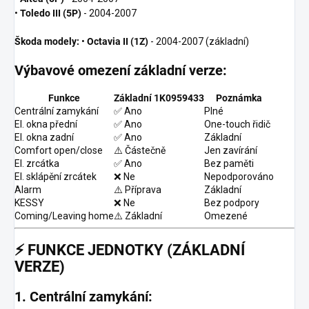
•
Toledo III (5P)
- 2004-2007
Škoda modely:
•
Octavia II (1Z)
- 2004-2007 (základní)
Výbavové omezení základní verze:
Funkce
Základní 1K0959433
Poznámka
Centrální zamykání
✅ Ano
Plné
El. okna přední
✅ Ano
One-touch řidič
El. okna zadní
✅ Ano
Základní
Comfort open/close
⚠️ Částečně
Jen zavírání
El. zrcátka
✅ Ano
Bez paměti
El. sklápění zrcátek
❌ Ne
Nepodporováno
Alarm
⚠️ Příprava
Základní
KESSY
❌ Ne
Bez podpory
Coming/Leaving home
⚠️ Základní
Omezené
⚡
FUNKCE JEDNOTKY (ZÁKLADNÍ
VERZE)
1. Centrální zamykání: