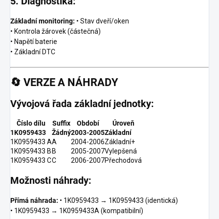
5. Diagnostika:
Základní monitoring:
• Stav dveří/oken
• Kontrola žárovek (částečná)
• Napětí baterie
• Základní DTC
🔄
VERZE A NÁHRADY
Vývojová řada základní jednotky:
Číslo dílu
Suffix
Období
Úroveň
1K0959433
Žádný
2003-2005
Základní
1K0959433 A
A
2004-2006
Základní+
1K0959433 B
B
2005-2007
Vylepšená
1K0959433 C
C
2006-2007
Přechodová
Možnosti náhrady:
Přímá náhrada:
• 1K0959433 → 1K0959433 (identická)
• 1K0959433 → 1K0959433A (kompatibilní)