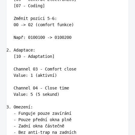
   [07 - Coding]

   Změnit pozici 5-6
:
00 -> 02 (comfort funkce)

   Např
:
0100100 -> 0100200
2. Adaptace
:
[10 - Adaptation]

   Channel 03 - Comfort close

   Value
:
1 (aktivní)
Channel 04 - Close time

   Value
:
5 (5 sekund)
3. Omezení
:
-
Funguje pouze zavírání
-
Pouze přední okna plně
-
Zadní okna částečně
-
Bez anti-trap na zadních