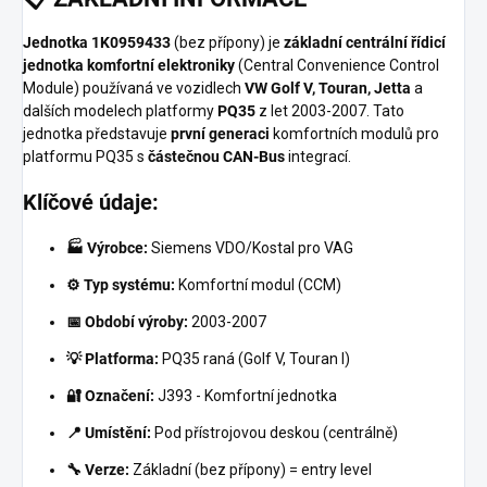
Jednotka 1K0959433
(bez přípony) je
základní centrální řídicí
jednotka komfortní elektroniky
(Central Convenience Control
Module) používaná ve vozidlech
VW Golf V, Touran, Jetta
a
dalších modelech platformy
PQ35
z let 2003-2007. Tato
jednotka představuje
první generaci
komfortních modulů pro
platformu PQ35 s
částečnou CAN-Bus
integrací.
Klíčové údaje:
🏭 Výrobce:
Siemens VDO/Kostal pro VAG
⚙️ Typ systému:
Komfortní modul (CCM)
📅 Období výroby:
2003-2007
💡 Platforma:
PQ35 raná (Golf V, Touran I)
🔐 Označení:
J393 - Komfortní jednotka
📍 Umístění:
Pod přístrojovou deskou (centrálně)
🔧 Verze:
Základní (bez přípony) = entry level