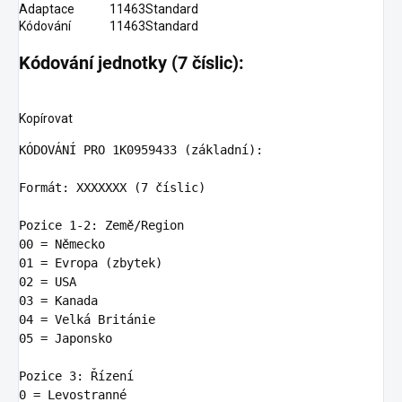
Adaptace
11463
Standard
Kódování
11463
Standard
Kódování jednotky (7 číslic):
Kopírovat
K
ÓDOVÁNÍ PRO 
1
K0959433 (základní):

Form
át: XXXXXXX (
7
 číslic)

Pozice
1
-
2
00
01
02
03
04
05
 = Japonsko

Pozice
3
0