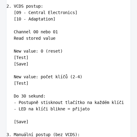
2. VCDS postup
:
[09 - Central Electronics]

   [10 - Adaptation]

   Channel 00 nebo 01

   Read stored value

   New value
:
0 (reset)
[Test]

   [Save]

   New value
:
počet klíčů (2-4)
[Test]

   Do 30 sekund
:
-
Postupně stisknout tlačítko na každém klíči
-
LED na klíči blikne = přijato
[Save]

3. Manuální postup (bez VCDS)
: