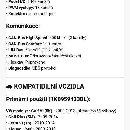
•
Počet I/O:
144+ kanálů
•
PWM výstupy:
18 kanálů
•
Konektory:
5-7x multi-pin
Komunikace:
•
CAN-Bus High Speed:
500 kbit/s (3 kanály)
•
CAN-Bus Comfort:
100 kbit/s
•
LIN-Bus:
6 kanálů (19.2 kbit/s)
•
MOST Bus:
Připraveno/částečně aktivní
•
FlexRay:
Připraveno
•
Diagnostika:
UDS protokol
🚗
KOMPATIBILNÍ VOZIDLA
Primární použití (1K0959433BL):
VW modely:
•
Golf VI (5K)
- 2009-2013 (střední/vyšší výbavy)
•
Golf Plus (5M)
- 2009-2014
•
Jetta VI (16)
- 2010-2014
•
Tiguan I (5N)
- 2009-2015