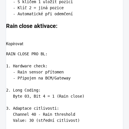
-
S klíčem 1 uložit pozici
-
Klíč 2 = jiná pozice
-
Automatické při odemčení
Rain close aktivace:
Kopírovat
RAIN CLOSE PRO BL
1. Hardware check
:
-
Rain sensor přítomen
-
Připojen na BCM/Gateway
2. Long Coding
:
Byte 03, Bit 4 = 1 (Rain close)

3. Adaptace citlivosti
:
Channel 40 - Rain threshold

   Value
:
30 (střední citlivost)