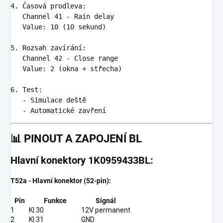
4. Časová prodleva
:
Channel 41 - Rain delay

   Value
:
10 (10 sekund)
5. Rozsah zavírání
:
Channel 42 - Close range

   Value
:
2 (okna + střecha)
6. Test
:
-
Simulace deště
-
Automatické zavření
📊
PINOUT A ZAPOJENÍ BL
Hlavní konektory 1K0959433BL:
T52a - Hlavní konektor (52-pin):
Pin
Funkce
Signál
1
Kl.30
12V permanent
2
Kl.31
GND