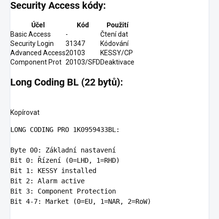
Security Access kódy:
Účel
Kód
Použití
Basic Access
-
Čtení dat
Security Login
31347
Kódování
Advanced Access
20103
KESSY/CP
Component Prot
20103/SFD
Deaktivace
Long Coding BL (22 bytů):
Kopírovat
LONG
 CODING PRO 
1
K0959433BL:

Byte
00
Bit
0
: Řízení (
0
=LHD, 
1
Bit
1
Bit
2
Bit
3
Bit
4
-
7
: Market (
0
=EU, 
1
=NAR, 
2
=RoW)
