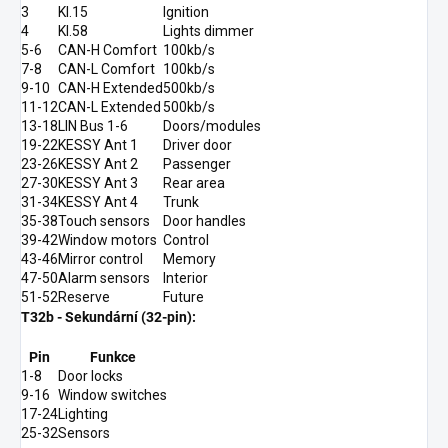
3
Kl.15
Ignition
4
Kl.58
Lights dimmer
5-6
CAN-H Comfort
100kb/s
7-8
CAN-L Comfort
100kb/s
9-10
CAN-H Extended
500kb/s
11-12
CAN-L Extended
500kb/s
13-18
LIN Bus 1-6
Doors/modules
19-22
KESSY Ant 1
Driver door
23-26
KESSY Ant 2
Passenger
27-30
KESSY Ant 3
Rear area
31-34
KESSY Ant 4
Trunk
35-38
Touch sensors
Door handles
39-42
Window motors
Control
43-46
Mirror control
Memory
47-50
Alarm sensors
Interior
51-52
Reserve
Future
T32b - Sekundární (32-pin):
Pin
Funkce
1-8
Door locks
9-16
Window switches
17-24
Lighting
25-32
Sensors