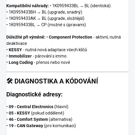
Kompatibilní náhrady:
• 1K0959433BL → BL (identická)
• 1K0959433BH → BL (upgrade, snadný)
• 1K0959433AK → BL (upgrade, složitější)
• 1K0959433BL → CP (možné s úpravami)
Důležité při výměně:
•
Component Protection
- aktivní, nutná
deaktivace
•
KESSY
- nutná nová adaptace všech klíčů
•
Immobilizer
- párování s immo
•
Long Coding
- přenos nebo nové
🛠️
DIAGNOSTIKA A KÓDOVÁNÍ
Diagnostické adresy:
•
09 - Central Electronics
(hlavní)
•
05 - KESSY
(pokud oddělené)
•
46 - Comfort System
(alternativa)
•
19 - CAN Gateway
(pro komunikaci)