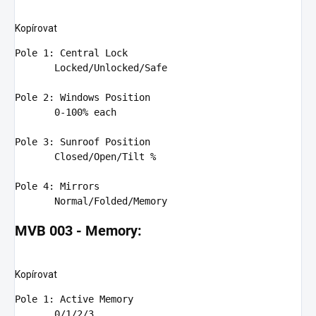
Kopírovat
Pole
1
:
Central
Lock
Locked
/
Unlocked
/
Safe
Pole
2
:
Windows
Position
0
-
100
%
each
Pole
3
:
Sunroof
Position
Closed
/
Open
/
Tilt
%
Pole
4
:
Mirrors
Normal
/
Folded
/
Memory
MVB 003 - Memory:
Kopírovat
Pole
1
: Active Memory

0
/
1
/
2
/
3