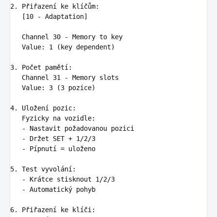
2. Přiřazení ke klíčům
:
[10 - Adaptation]

   Channel 30 - Memory to key

   Value
:
1 (key dependent)
3. Počet pamětí
:
Channel 31 - Memory slots

   Value
:
3 (3 pozice)
4. Uložení pozic
:
Fyzicky na vozidle
:
-
Nastavit požadovanou pozici
-
Držet SET + 1/2/3
-
Pípnutí = uloženo
5. Test vyvolání
:
-
Krátce stisknout 1/2/3
-
Automatický pohyb
6. Přiřazení ke klíči
: