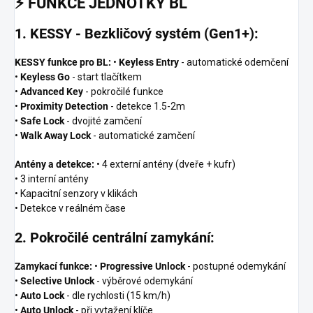
⚡
FUNKCE JEDNOTKY BL
1. KESSY - Bezkličový systém (Gen1+):
KESSY funkce pro BL:
•
Keyless Entry
- automatické odemčení
•
Keyless Go
- start tlačítkem
•
Advanced Key
- pokročilé funkce
•
Proximity Detection
- detekce 1.5-2m
•
Safe Lock
- dvojité zamčení
•
Walk Away Lock
- automatické zamčení
Antény a detekce:
• 4 externí antény (dveře + kufr)
• 3 interní antény
• Kapacitní senzory v klikách
• Detekce v reálném čase
2. Pokročilé centrální zamykání:
Zamykací funkce:
•
Progressive Unlock
- postupné odemykání
•
Selective Unlock
- výběrové odemykání
•
Auto Lock
- dle rychlosti (15 km/h)
•
Auto Unlock
- při vytažení klíče