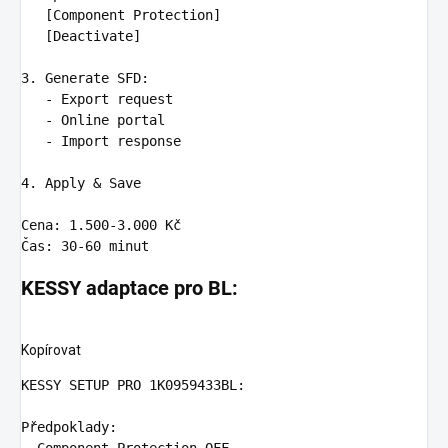
[Component Protection]

   [Deactivate]

3. Generate SFD
:
-
Export request
-
Online portal
-
Import response
4. Apply & Save

Cena
:
1.500-3.000 Kč
Čas
:
30-60 minut
KESSY adaptace pro BL:
Kopírovat
KESSY SETUP PRO 1K0959433BL
Předpoklady
:
-
Component Protection OFF