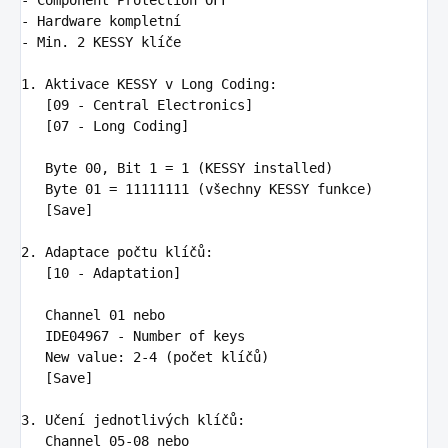
-
Hardware kompletní
-
Min. 2 KESSY klíče
1. Aktivace KESSY v Long Coding
:
[09 - Central Electronics]

   [07 - Long Coding]

   Byte 00, Bit 1 = 1 (KESSY installed)

   Byte 01 = 11111111 (všechny KESSY funkce)

   [Save]

2. Adaptace počtu klíčů
:
[10 - Adaptation]

   Channel 01 nebo

   IDE04967 - Number of keys

   New value
:
2-4 (počet klíčů)
[Save]

3. Učení jednotlivých klíčů
:
Channel 05-08 nebo
