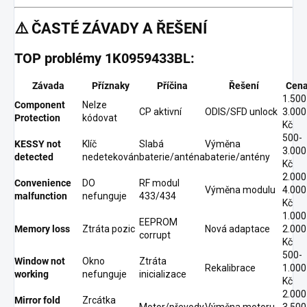
⚠️
ČASTÉ ZÁVADY A ŘEŠENÍ
TOP problémy 1K0959433BL:
Závada
Příznaky
Příčina
Řešení
Cen
1.500
Component
Nelze
CP aktivní
ODIS/SFD unlock
3.000
Protection
kódovat
Kč
500-
KESSY not
Klíč
Slabá
Výměna
3.000
detected
nedetekován
baterie/anténa
baterie/antény
Kč
2.000
Convenience
DO
RF modul
Výměna modulu
4.000
malfunction
nefunguje
433/434
Kč
1.000
EEPROM
Memory loss
Ztráta pozic
Nová adaptace
2.000
corrupt
Kč
500-
Window not
Okno
Ztráta
Rekalibrace
1.000
working
nefunguje
inicializace
Kč
2.000
Mirror fold
Zrcátka