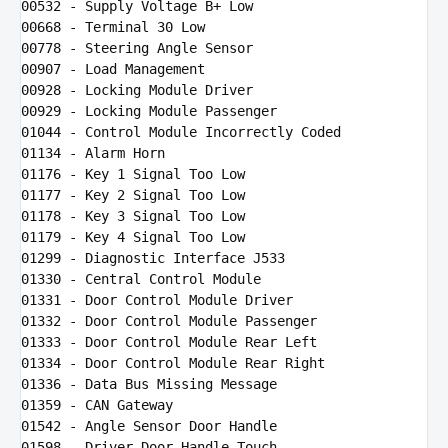
00532 
00668 
- Terminal 
30
00778 
00907 
- 
Load
00928 
00929 
01044 
01134 
01176 
- 
Key
1
01177 
- 
Key
2
01178 
- 
Key
3
01179 
- 
Key
4
01299 
01330 
01331 
01332 
01333 
01334 
01336 
- 
Data
01359 
01542 
01598 