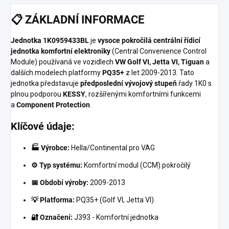
📋
ZÁKLADNÍ INFORMACE
Jednotka 1K0959433BL
je
vysoce pokročilá centrální řídicí
jednotka komfortní elektroniky
(Central Convenience Control
Module) používaná ve vozidlech
VW Golf VI, Jetta VI, Tiguan
a
dalších modelech platformy
PQ35+
z let 2009-2013. Tato
jednotka představuje
předposlední vývojový stupeň
řady 1K0 s
plnou podporou
KESSY
, rozšířenými komfortními funkcemi
a
Component Protection
.
Klíčové údaje:
🏭 Výrobce:
Hella/Continental pro VAG
⚙️ Typ systému:
Komfortní modul (CCM) pokročilý
📅 Období výroby:
2009-2013
💡 Platforma:
PQ35+ (Golf VI, Jetta VI)
🔐 Označení:
J393 - Komfortní jednotka