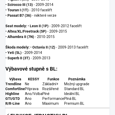
•
Scirocco III (13)
- 2009-2014
•
Touran I (1T)
- 2010 facelift
•
Passat B7 (36)
- některé verze
Seat modely:
•
Leon II (1P)
- 2009-2012 facelift
•
Altea/XL/Freetrack (5P)
- 2009-2015
•
Alhambra II (7N)
- 2010-2015
Škoda modely:
•
Octavia II (1Z)
- 2009-2013 facelift
•
Yeti (5L)
- 2009-2014
•
Superb II (3T)
- 2009-2013
Výbavové stupně s BL:
Výbava
KESSY
Funkce
Poznámka
Trendline
Ne
Základní+
Možný upgrade
Comfortline
Příprava
Rozšířené
Standard BL
Highline
Ano/Volba
Plné
Ideální BL
GTI/GTD
Ano
Performance
Plná BL
R/R-Line
Ano
Maximum
Premium BL