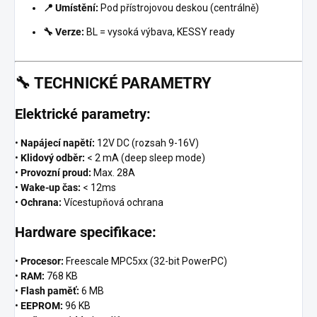
📍 Umístění:
Pod přístrojovou deskou (centrálně)
🔧 Verze:
BL = vysoká výbava, KESSY ready
🔧
TECHNICKÉ PARAMETRY
Elektrické parametry:
•
Napájecí napětí:
12V DC (rozsah 9-16V)
•
Klidový odběr:
< 2 mA (deep sleep mode)
•
Provozní proud:
Max. 28A
•
Wake-up čas:
< 12ms
•
Ochrana:
Vícestupňová ochrana
Hardware specifikace:
•
Procesor:
Freescale MPC5xx (32-bit PowerPC)
•
RAM:
768 KB
•
Flash paměť:
6 MB
•
EEPROM:
96 KB