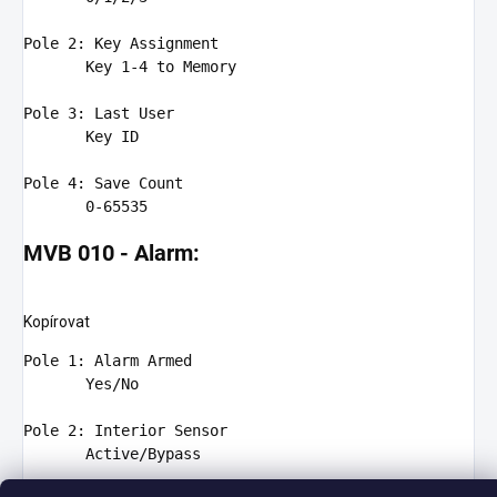
Pole
2
: Key Assignment

Key
1
-
4
 to Memory

Pole
3
: Last User

Key
 ID

Pole
4
: Save Count

0
-
65535
MVB 010 - Alarm:
Kopírovat
Pole 1:
Alarm
Armed
Yes
/No
Pole 2:
Interior
Sensor
Active/Bypass