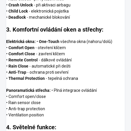
•
Crash Unlock
- při aktivaci airbagu
•
Child Lock
- elektronická pojistka
•
Deadlock
- mechanické blokování
3. Komfortní ovládání oken a střechy:
Elektrická okna:
•
One-Touch
všechna okna (nahoru/dolů)
•
Comfort Open
- otevření klíčem
•
Comfort Close
- zavření klíčem
•
Remote Control
- dálkové ovládání
•
Rain Close
- automatické při dešti
•
Anti-Trap
- ochrana proti sevření
•
Thermal Protection
- tepelná ochrana
Panoramatická střecha:
• Plná integrace ovládání
• Comfort open/close
• Rain sensor close
• Anti-trap protection
• Ventilation position
4. Světelné funkce: