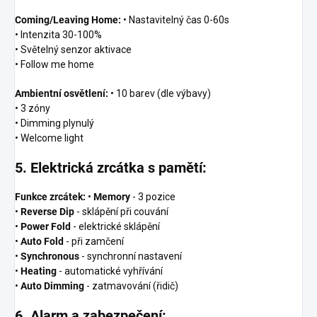
Coming/Leaving Home:
• Nastavitelný čas 0-60s
• Intenzita 30-100%
• Světelný senzor aktivace
• Follow me home
Ambientní osvětlení:
• 10 barev (dle výbavy)
• 3 zóny
• Dimming plynulý
• Welcome light
5. Elektrická zrcátka s pamětí:
Funkce zrcátek:
•
Memory
- 3 pozice
•
Reverse Dip
- sklápění při couvání
•
Power Fold
- elektrické sklápění
•
Auto Fold
- při zamčení
•
Synchronous
- synchronní nastavení
•
Heating
- automatické vyhřívání
•
Auto Dimming
- zatmavování (řidič)
6. Alarm a zabezpečení: