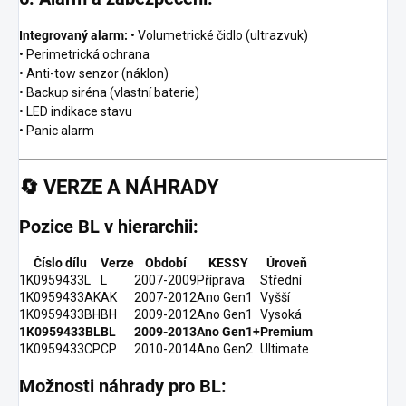
Integrovaný alarm:
• Volumetrické čidlo (ultrazvuk)
• Perimetrická ochrana
• Anti-tow senzor (náklon)
• Backup siréna (vlastní baterie)
• LED indikace stavu
• Panic alarm
🔄
VERZE A NÁHRADY
Pozice BL v hierarchii:
Číslo dílu
Verze
Období
KESSY
Úroveň
1K0959433L
L
2007-2009
Příprava
Střední
1K0959433AK
AK
2007-2012
Ano Gen1
Vyšší
1K0959433BH
BH
2009-2012
Ano Gen1
Vysoká
1K0959433BL
BL
2009-2013
Ano Gen1+
Premium
1K0959433CP
CP
2010-2014
Ano Gen2
Ultimate
Možnosti náhrady pro BL: