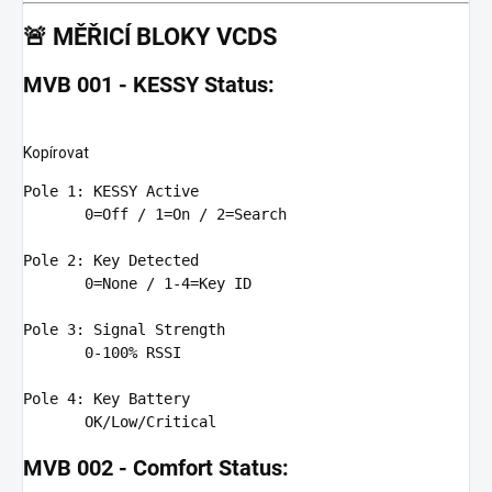
🚨
MĚŘICÍ BLOKY VCDS
MVB 001 - KESSY Status:
Kopírovat
Pole
1
: KESSY Active

0
=
Off
 / 
1
=
On
 / 
2
=Search

Pole
2
: Key Detected

0
=None / 
1
-
4
=Key ID

Pole
3
: Signal Strength

0
-
100
% RSSI

Pole
4
: Key Battery

OK
MVB 002 - Comfort Status: