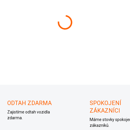
cena:
−
+
3C0959433K
DETAILNÍ INFORMACE
ODTAH ZDARMA
SPOKOJENÍ
ZÁKAZNÍCI
Zajistíme odtah vozidla
zdarma.
Máme stovky spokoje
zákazníků.