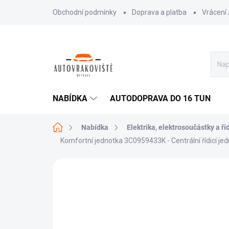
Přejít
Obchodní podmínky
Doprava a platba
Vrácení
na
obsah
NABÍDKA
AUTODOPRAVA DO 16 TUN
Domů
Nabídka
Elektrika, elektrosoučástky a ří
Komfortní jednotka 3C0959433K - Centrální řídicí j
AKCE