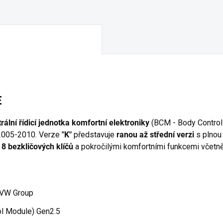
E
rální řídicí jednotka komfortní elektroniky
(BCM - Body Control
 2005-2010. Verze
"K"
představuje
ranou až střední verzi
s plnou
8 bezkličových klíčů
a pokročilými komfortními funkcemi včetn
o VW Group
l Module) Gen2.5