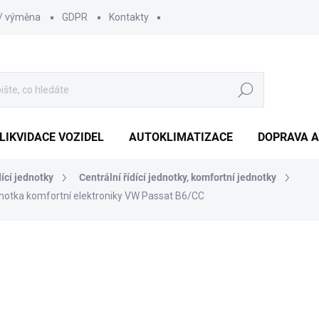
 / výměna
GDPR
Kontakty
Hledat
LIKVIDACE VOZIDEL
AUTOKLIMATIZACE
DOPRAVA A
dící jednotky
Centrální řídící jednotky, komfortní jednotky
ednotka komfortní elektroniky VW Passat B6/CC
1 210 Kč
1 000 Kč bez DPH
Měrná
SKLADEM
(1 KS)