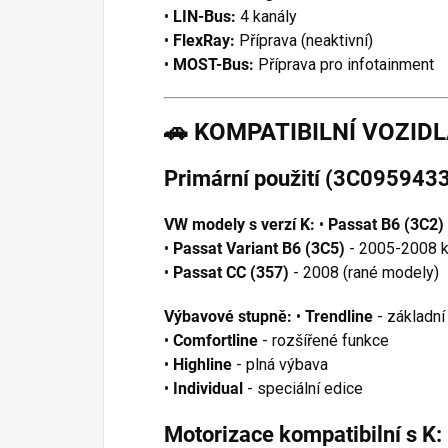
•
LIN-Bus:
4 kanály
•
FlexRay:
Příprava (neaktivní)
•
MOST-Bus:
Příprava pro infotainment
🚗
KOMPATIBILNÍ VOZID
Primární použití (3C0959433
VW modely s verzí K:
•
Passat B6 (3C2)
•
Passat Variant B6 (3C5)
- 2005-2008 
•
Passat CC (357)
- 2008 (rané modely)
Výbavové stupně:
•
Trendline
- základní
•
Comfortline
- rozšířené funkce
•
Highline
- plná výbava
•
Individual
- speciální edice
Motorizace kompatibilní s K: