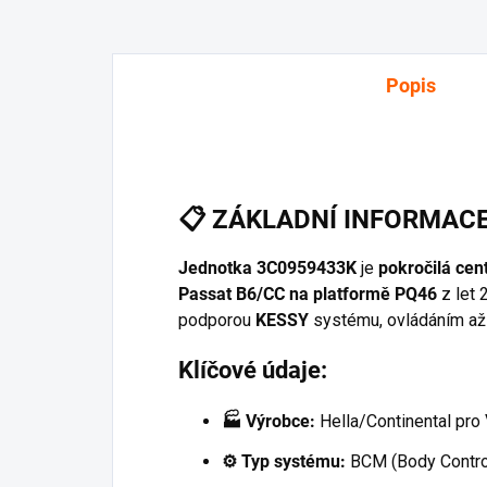
Popis
📋
ZÁKLADNÍ INFORMAC
Jednotka 3C0959433K
je
pokročilá cent
Passat B6/CC na platformě PQ46
z let
podporou
KESSY
systému, ovládáním až
Klíčové údaje:
🏭 Výrobce:
Hella/Continental pr
⚙️ Typ systému:
BCM (Body Contro