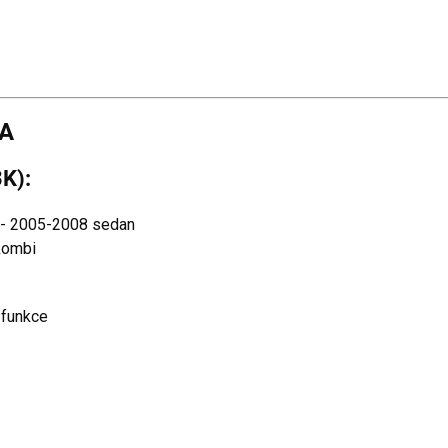
LA
K):
- 2005-2008 sedan
kombi
 funkce