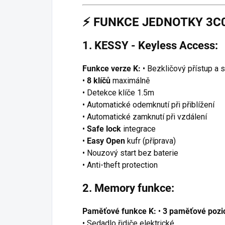
⚡
FUNKCE JEDNOTKY 3C
1. KESSY - Keyless Access:
Funkce verze K:
• Bezkličový přístup a s
•
8 klíčů
maximálně
• Detekce klíče 1.5m
• Automatické odemknutí při přiblížení
• Automatické zamknutí při vzdálení
•
Safe lock
integrace
•
Easy Open
kufr (příprava)
• Nouzový start bez baterie
• Anti-theft protection
2. Memory funkce:
Paměťové funkce K:
•
3 paměťové pozi
• Sedadlo řidiče elektrické