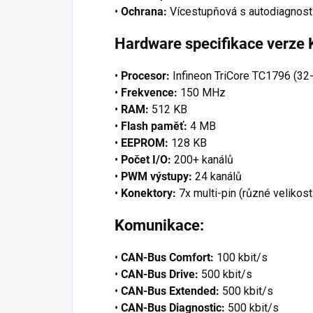
•
Ochrana:
Vícestupňová s autodiagnost
Hardware specifikace verze 
•
Procesor:
Infineon TriCore TC1796 (32-
•
Frekvence:
150 MHz
•
RAM:
512 KB
•
Flash paměť:
4 MB
•
EEPROM:
128 KB
•
Počet I/O:
200+ kanálů
•
PWM výstupy:
24 kanálů
•
Konektory:
7x multi-pin (různé velikost
Komunikace:
•
CAN-Bus Comfort:
100 kbit/s
•
CAN-Bus Drive:
500 kbit/s
•
CAN-Bus Extended:
500 kbit/s
•
CAN-Bus Diagnostic:
500 kbit/s