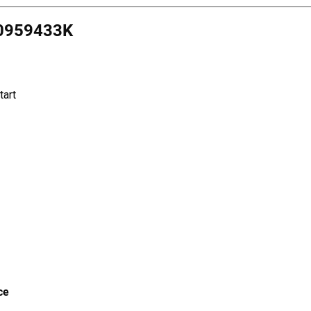
0959433K
tart
ce