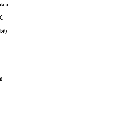
ikou
K:
bit)
i)