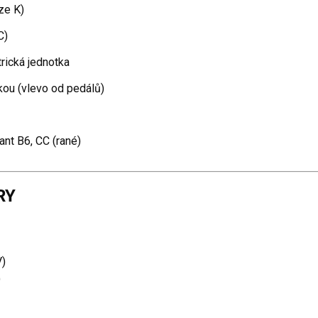
ze K)
C)
trická jednotka
kou (vlevo od pedálů)
ant B6, CC (rané)
RY
V)
)