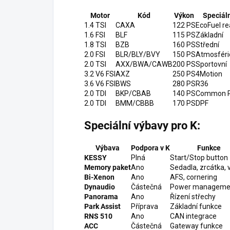
Motor
Kód
Výkon
Speciál
1.4 TSI
CAXA
122 PS
EcoFuel r
1.6 FSI
BLF
115 PS
Základní
1.8 TSI
BZB
160 PS
Střední
2.0 FSI
BLR/BLY/BVY
150 PS
Atmosféri
2.0 TSI
AXX/BWA/CAWB
200 PS
Sportovní
3.2 V6 FSI
AXZ
250 PS
4Motion
3.6 V6 FSI
BWS
280 PS
R36
2.0 TDI
BKP/CBAB
140 PS
Common R
2.0 TDI
BMM/CBBB
170 PS
DPF
Speciální výbavy pro K:
Výbava
Podpora v K
Funkce
KESSY
Plná
Start/Stop button
Memory paket
Ano
Sedadla, zrcátka, 
Bi-Xenon
Ano
AFS, cornering
Dynaudio
Částečná
Power manageme
Panorama
Ano
Řízení střechy
Park Assist
Příprava
Základní funkce
RNS 510
Ano
CAN integrace
ACC
Částečná
Gateway funkce