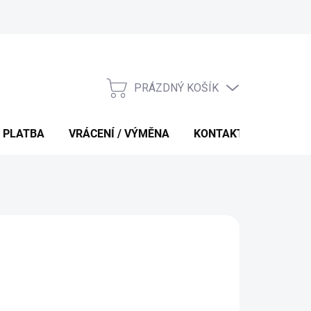
PRÁZDNÝ KOŠÍK
NÁKUPNÍ
KOŠÍK
 PLATBA
VRÁCENÍ / VÝMĚNA
KONTAKTY