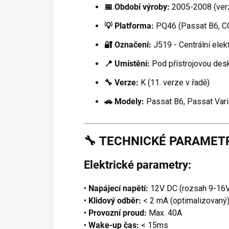
📅 Období výroby:
2005-2008 (ver
💡 Platforma:
PQ46 (Passat B6, C
🔐 Označení:
J519 - Centrální elek
📍 Umístění:
Pod přístrojovou des
🔧 Verze:
K (11. verze v řadě)
🚗 Modely:
Passat B6, Passat Vari
🔧
TECHNICKÉ PARAMET
Elektrické parametry:
•
Napájecí napětí:
12V DC (rozsah 9-16
•
Klidový odběr:
< 2 mA (optimalizovaný
•
Provozní proud:
Max. 40A
•
Wake-up čas:
< 15ms