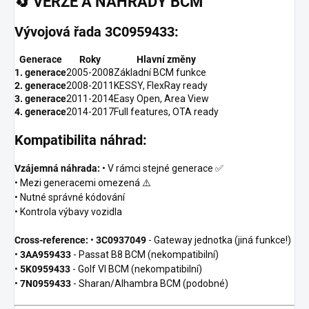
🔄
VERZE A NÁHRADY BCM
Vývojová řada 3C0959433:
Generace
Roky
Hlavní změny
1. generace
2005-2008
Základní BCM funkce
2. generace
2008-2011
KESSY, FlexRay ready
3. generace
2011-2014
Easy Open, Area View
4. generace
2014-2017
Full features, OTA ready
Kompatibilita náhrad:
Vzájemná náhrada:
• V rámci stejné generace ✅
• Mezi generacemi omezená ⚠️
• Nutné správné kódování
• Kontrola výbavy vozidla
Cross-reference:
•
3C0937049
- Gateway jednotka (jiná funkce!)
•
3AA959433
- Passat B8 BCM (nekompatibilní)
•
5K0959433
- Golf VI BCM (nekompatibilní)
•
7N0959433
- Sharan/Alhambra BCM (podobné)