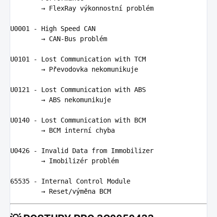
        → 
FlexRay
v
ý
konnostn
í 
probl
é
m
U0001
-
High
Speed
CAN
        → 
CAN
-
Bus
probl
é
m
U0101
-
Lost
Communication
with
TCM
        → 
P
ř
evodovka
nekomunikuje
U0121
-
Lost
Communication
with
ABS
        → 
ABS
nekomunikuje
U0140
-
Lost
Communication
with
BCM
        → 
BCM
intern
í 
chyba
U0426
-
Invalid
Data
from
Immobilizer
        → 
Imobiliz
é
r
probl
é
m
65535
-
Internal
Control
Module
        → 
Reset
/
v
ý
m
ě
na
BCM