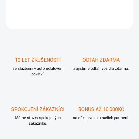
DETAILNÍ INFORMACE
ZEPTAT SE
10 LET ZKUŠENOSTÍ
ODTAH ZDARMA
se službami v automobilovém
Zajistíme odtah vozidla zdarma.
odvětví.
SPOKOJENÍ ZÁKAZNÍCI
BONUS AŽ 10.000KČ
Máme stovky spokojených
na nákup vozu u našich partnerů.
zákazníků.