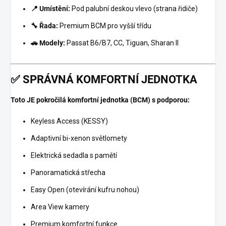
📍 Umístění:
Pod palubní deskou vlevo (strana řidiče)
🔧 Řada:
Premium BCM pro vyšší třídu
🚗 Modely:
Passat B6/B7, CC, Tiguan, Sharan II
✅
SPRÁVNÁ KOMFORTNÍ JEDNOTKA
Toto JE pokročilá komfortní jednotka (BCM) s podporou:
Keyless Access (KESSY)
Adaptivní bi-xenon světlomety
Elektrická sedadla s pamětí
Panoramatická střecha
Easy Open (otevírání kufru nohou)
Area View kamery
Premium komfortní funkce