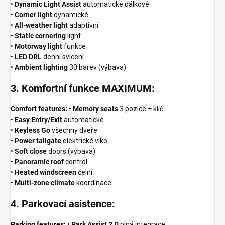
•
Dynamic Light Assist
automatické dálkové
•
Corner light
dynamické
•
All-weather light
adaptivní
•
Static cornering
light
•
Motorway light
funkce
•
LED DRL
denní svícení
•
Ambient lighting
30 barev (výbava)
3. Komfortní funkce MAXIMUM:
Comfort features:
•
Memory seats
3 pozice + klíč
•
Easy Entry/Exit
automatické
•
Keyless Go
všechny dveře
•
Power tailgate
elektrické víko
•
Soft close
doors (výbava)
•
Panoramic roof
control
•
Heated windscreen
čelní
•
Multi-zone climate
koordinace
4. Parkovací asistence:
Parking features:
•
Park Assist 2.0
plná integrace