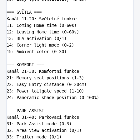
=== SVĚTLA ===
Kanál 11-20: Světelné funkce

11: Coming Home time (0-60s)

12: Leaving Home time (0-60s)

13: DLA activation (0/1)

14: Corner light mode (0-2)

15: Ambient color (0-30)

=== KOMFORT ===
Kanál 21-30: Komfortní funkce

21: Memory seat positions (1-3)

22: Easy Entry distance (0-20cm)

23: Power tailgate speed (1-10)

24: Panoramic shade position (0-100%)

=== PARK ASSIST ===
Kanál 31-40: Parkovací funkce

31: Park Assist mode (0-3)

32: Area View activation (0/1)

33: Trailer mode (0/1)
