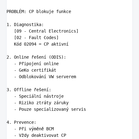
PROBLÉM
:
CP blokuje funkce
1. Diagnostika
:
[09 - Central Electronics]

   [02 - Fault Codes]

   Kód 02094 = CP aktivní

2. Online řešení (ODIS)
:
-
Připojení online
-
GeKo certifikát
-
Odblokování VW serverem
3. Offline řešení
:
-
Speciální nástroje
-
Riziko ztráty záruky
-
Pouze specializovaný servis
4. Prevence
:
-
Při výměně BCM
-
Vždy deaktivovat CP