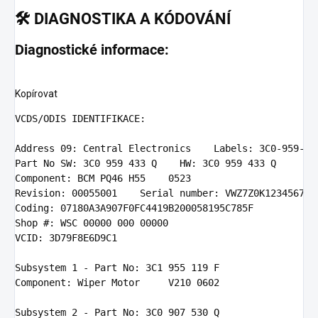
🛠️
DIAGNOSTIKA A KÓDOVÁNÍ
Diagnostické informace:
Kopírovat
VCDS
/ODIS IDENTIFIKACE:

Address
09
: Central Electronics    Labels: 
3
C0-
959
-
43
Part
 No SW: 
3
C0 
959
433
 Q    HW: 
3
C0 
959
433
Component
: BCM PQ46 H55    
0523
Revision
: 
00055001
Coding
: 
07180
Shop
 #: WSC 
00000
000
00000
VCID
: 
3
D79F8E6D9C1

Subsystem
1
 - Part No: 
3
C1 
955
119
Component
: Wiper Motor     V210 
0602
Subsystem
2
 - Part No: 
3
C0 
907
530