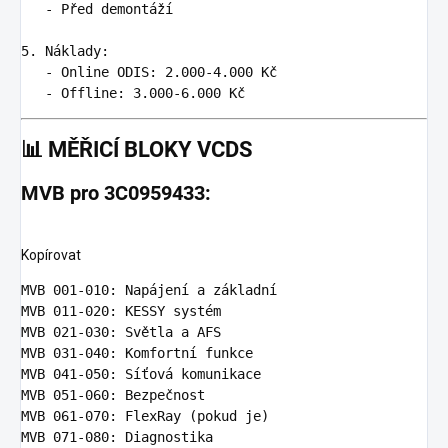
-
Před demontáží
5. Náklady
:
-
Online ODIS: 2.000-4.000 Kč
-
Offline: 3.000-6.000 Kč
📊
MĚŘICÍ BLOKY VCDS
MVB pro 3C0959433:
Kopírovat
MVB 001-010
:
Napájení a základní
MVB 011-020
:
KESSY systém
MVB 021-030
:
Světla a AFS
MVB 031-040
:
Komfortní funkce
MVB 041-050
:
Síťová komunikace
MVB 051-060
:
Bezpečnost
MVB 061-070
:
FlexRay (pokud je)
MVB 071-080
:
Diagnostika