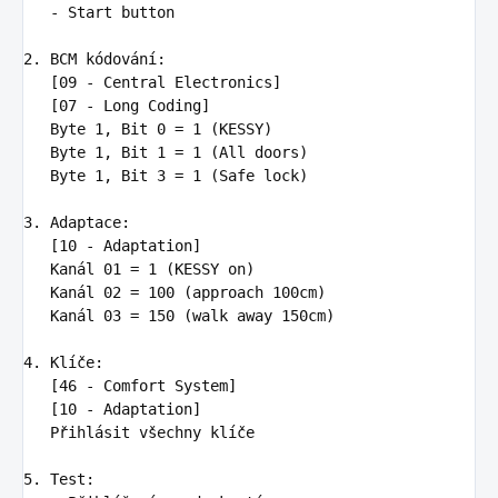
-
Start button
2. BCM kódování
:
[09 - Central Electronics]

   [07 - Long Coding]

   Byte 1, Bit 0 = 1 (KESSY)

   Byte 1, Bit 1 = 1 (All doors)

   Byte 1, Bit 3 = 1 (Safe lock)

3. Adaptace
:
[10 - Adaptation]

   Kanál 01 = 1 (KESSY on)

   Kanál 02 = 100 (approach 100cm)

   Kanál 03 = 150 (walk away 150cm)

4. Klíče
:
[46 - Comfort System]

   [10 - Adaptation]

   Přihlásit všechny klíče

5. Test
: