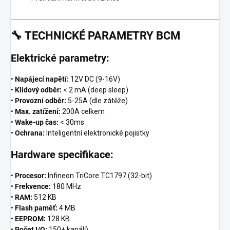
🔧
TECHNICKÉ PARAMETRY BCM
Elektrické parametry:
•
Napájecí napětí:
12V DC (9-16V)
•
Klidový odběr:
< 2 mA (deep sleep)
•
Provozní odběr:
5-25A (dle zátěže)
•
Max. zatížení:
200A celkem
•
Wake-up čas:
< 30ms
•
Ochrana:
Inteligentní elektronické pojistky
Hardware specifikace:
•
Procesor:
Infineon TriCore TC1797 (32-bit)
•
Frekvence:
180 MHz
•
RAM:
512 KB
•
Flash paměť:
4 MB
•
EEPROM:
128 KB
•
Počet I/O:
150+ kanálů