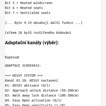
Bit
 5 
= Heated windscreen

Bit
 6 
= Heated seats

Bit
 7 
= Ventilated seats

[... Byte 4-19 obsahují další funkce ...]

Celkem
 20 
Adaptační kanály (výběr):
Kopírovat
ADAPTACE 3C0959433:

=== KESSY SYSTEM ===
Kanál 01-10: KESSY nastavení

01: KESSY aktivace (0/1)

02: Approach unlock distance (50-200cm)

03: Walk away lock distance (100-300cm)

04: Easy Open activation (0/1)

05: Easy Open sensitivity (1-10)
