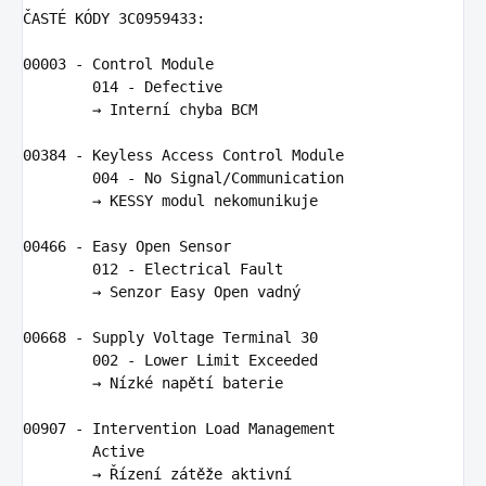
Č
AST
É 
K
Ó
DY
3
C0959433
:
00003
-
Control
Module
014
-
Defective
        → 
Intern
í 
chyba
BCM
00384
-
Keyless
Access
Control
Module
004
-
No
Signal
/
Communication
        → 
KESSY
modul
nekomunikuje
00466
-
Easy
Open
Sensor
012
-
Electrical
Fault
        → 
Senzor
Easy
Open
vadn
ý

00668
-
Supply
Voltage
Terminal
30
002
-
Lower
Limit
Exceeded
        → 
N
í
zk
é 
nap
ě
t
í 
baterie
00907
-
Intervention
Load
Management
Active
        → Ří
zen
í 
z
á
t
ěž
e
aktivn
í
