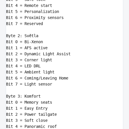
Bit
 4 
= Remote start

Bit
 5 
= Personalization

Bit
 6 
= Proximity sensors

Bit
 7 
= Reserved

Byte 2: Světla

Bit
 0 
= Bi-Xenon

Bit
 1 
= AFS active

Bit
 2 
= Dynamic Light Assist

Bit
 3 
= Corner light

Bit
 4 
= LED DRL

Bit
 5 
= Ambient light

Bit
 6 
= Coming/Leaving Home

Bit
 7 
= Light sensor

Byte 3: Komfort

Bit
 0 
= Memory seats

Bit
 1 
= Easy Entry

Bit
 2 
= Power tailgate

Bit
 3 
= Soft close

Bit
 4 
= Panoramic roof
