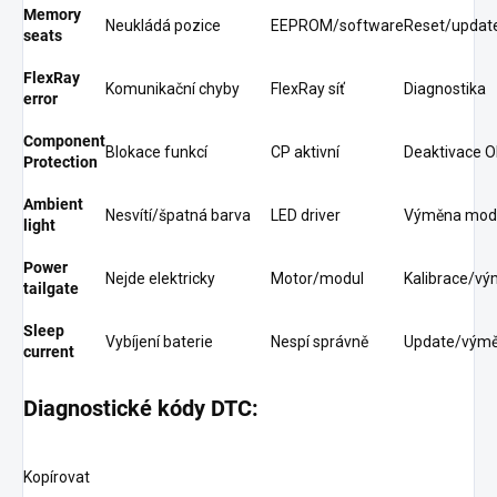
Memory
Neukládá pozice
EEPROM/software
Reset/updat
seats
FlexRay
Komunikační chyby
FlexRay síť
Diagnostika
error
Component
Blokace funkcí
CP aktivní
Deaktivace O
Protection
Ambient
Nesvítí/špatná barva
LED driver
Výměna mod
light
Power
Nejde elektricky
Motor/modul
Kalibrace/v
tailgate
Sleep
Vybíjení baterie
Nespí správně
Update/vým
current
Diagnostické kódy DTC:
Kopírovat