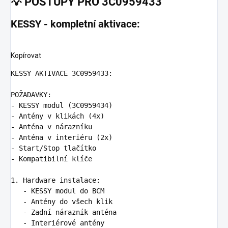
💡
POSTUPY PRO 3C0959433
KESSY - kompletní aktivace:
Kopírovat
KESSY AKTIVACE 3C0959433
POŽADAVKY
:
-
KESSY modul (3C0959434)
-
Antény v klikách (4x)
-
Anténa v nárazníku
-
Anténa v interiéru (2x)
-
Start/Stop tlačítko
-
Kompatibilní klíče
1. Hardware instalace
:
-
KESSY modul do BCM
-
Antény do všech klik
-
Zadní nárazník anténa
-
Interiérové antény