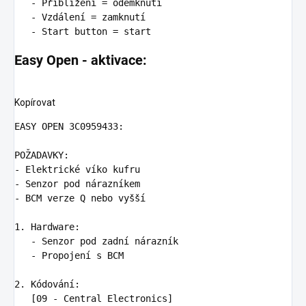
-
Přiblížení = odemknutí
-
Vzdálení = zamknutí
-
Start button = start
Easy Open - aktivace:
Kopírovat
EASY OPEN 3C0959433
POŽADAVKY
:
-
Elektrické víko kufru
-
Senzor pod nárazníkem
-
BCM verze Q nebo vyšší
1. Hardware
:
-
Senzor pod zadní nárazník
-
Propojení s BCM
2. Kódování
:
[09 - Central Electronics]
