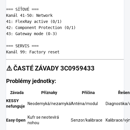
=== SÍŤOVÉ ===
Kanál 41-50: Network

41: FlexRay active (0/1)

42: Component Protection (0/1)

43: Gateway mode (0-3)

=== SERVIS ===
⚠️
ČASTÉ ZÁVADY 3C0959433
Problémy jednotky:
Závada
Příznaky
Příčina
Řešen
KESSY
Neodemyká/nezamyká
Anténa/modul
Diagnostika
nefunguje
Kufr se neotevírá
Easy Open
Senzor/kalibrace
Kalibrace/v
nohou