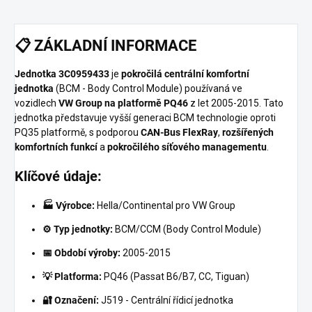
📋
ZÁKLADNÍ INFORMACE
Jednotka 3C0959433
je
pokročilá centrální komfortní
jednotka
(BCM - Body Control Module) používaná ve
vozidlech
VW Group na platformě PQ46
z let 2005-2015. Tato
jednotka představuje vyšší generaci BCM technologie oproti
PQ35 platformě, s podporou
CAN-Bus FlexRay
,
rozšířených
komfortních funkcí
a
pokročilého síťového managementu
.
Klíčové údaje:
🏭 Výrobce:
Hella/Continental pro VW Group
⚙️ Typ jednotky:
BCM/CCM (Body Control Module)
📅 Období výroby:
2005-2015
💡 Platforma:
PQ46 (Passat B6/B7, CC, Tiguan)
🔐 Označení:
J519 - Centrální řídicí jednotka