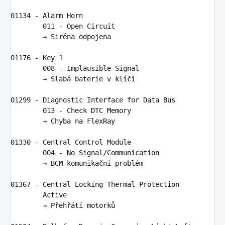
01134
-
Alarm
Horn
011
-
Open
Circuit
        → 
Sir
é
na
odpojena
01176
-
Key
1
008
-
Implausible
Signal
        → 
Slab
á 
baterie
v
kl
íč
i
01299
-
Diagnostic
Interface
for
Data
Bus
013
-
Check
DTC
Memory
        → 
Chyba
na
FlexRay
01330
-
Central
Control
Module
004
-
No
Signal
/
Communication
        → 
BCM
komunika
č
n
í 
probl
é
m
01367
-
Central
Locking
Thermal
Protection
Active
        → 
P
ř
eh
řá
t
í 
motork
ů
