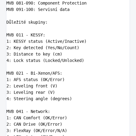
MVB 081-090
:
Component Protection
MVB 091-100
:
Servisní data
Důležité skupiny
MVB 011 - KESSY
:
1
:
KESSY status (Active/Inactive)
2
:
Key detected (Yes/No/Count)
3
:
Distance to key (cm)
4
:
Lock status (Locked/Unlocked)
MVB 021 - Bi-Xenon/AFS
:
1
:
AFS status (OK/Error)
2
:
Leveling front (V)
3
:
Leveling rear (V)
4
:
Steering angle (degrees)
MVB 041 - Network
:
1
:
CAN Comfort (OK/Error)
2
:
CAN Drive (OK/Error)
3
:
FlexRay (OK/Error/N/A)