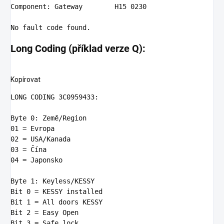
Component
: Gateway        H15 
0230
No
Long Coding (příklad verze Q):
Kopírovat
LONG CODING 3C0959433:

Byte 0: Země/Region

01 = Evropa

02 = USA/Kanada

03 = Čína

04 = Japonsko

Byte 1: Keyless/KESSY

Bit
 0 
= KESSY installed

Bit
 1 
= All doors KESSY

Bit
 2 
= Easy Open

Bit
 3 
= Safe lock
