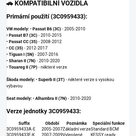
🚗
KOMPATIBILNÍ VOZIDLA
Primární použití (3C0959433):
VW modely:
•
Passat B6 (3C)
- 2005-2010
•
Passat B7 (3C)
- 2010-2015
•
Passat CC (35)
- 2008-2012
•
CC (35)
- 2012-2017
•
Tiguan I (5N)
- 2007-2016
•
Sharan II (7N)
- 2010-2020
•
Touareg II (7P)
- některé verze
Škoda modely:
•
Superb II (3T)
- některé verze s vysokou
výbavou
Seat modely:
•
Alhambra II (7N)
- 2010-2020
Verze jednotky 3C0959433:
Suffix
Období
Poznámka
Speciální funkce
3C0959433A-E
2005-2007
Základní verze
Standard BCM
3C0959433F-K
2007-2009
Vylepšené
KESSY ready