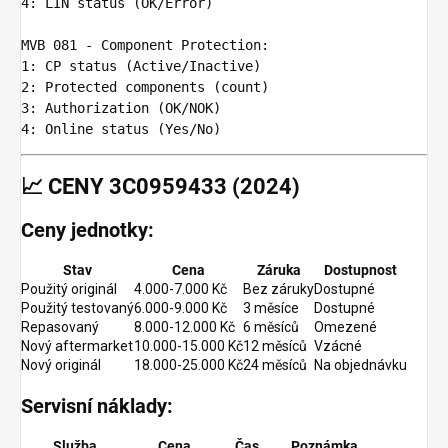
4
:
LIN status (OK/Error)
MVB 081 - Component Protection
:
1
:
CP status (Active/Inactive)
2
:
Protected components (count)
3
:
Authorization (OK/NOK)
4
:
Online status (Yes/No)
📈
CENY 3C0959433 (2024)
Ceny jednotky:
Stav
Cena
Záruka
Dostupnost
Použitý originál
4.000-7.000 Kč
Bez záruky
Dostupné
Použitý testovaný
6.000-9.000 Kč
3 měsíce
Dostupné
Repasovaný
8.000-12.000 Kč
6 měsíců
Omezené
Nový aftermarket
10.000-15.000 Kč
12 měsíců
Vzácné
Nový originál
18.000-25.000 Kč
24 měsíců
Na objednávku
Servisní náklady:
Služba
Cena
Čas
Poznámka