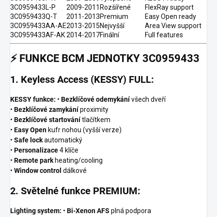
3C0959433L-P
2009-2011
Rozšířené
FlexRay support
3C0959433Q-T
2011-2013
Premium
Easy Open ready
3C0959433AA-AE
2013-2015
Nejvyšší
Area View support
3C0959433AF-AK
2014-2017
Finální
Full features
⚡
FUNKCE BCM JEDNOTKY 3C0959433
1. Keyless Access (KESSY) FULL:
KESSY funkce:
•
Bezklíčové odemykání
všech dveří
•
Bezklíčové zamykání
proximity
•
Bezklíčové startování
tlačítkem
•
Easy Open
kufr nohou (vyšší verze)
•
Safe lock
automatický
•
Personalizace
4 klíče
•
Remote park
heating/cooling
•
Window control
dálkové
2. Světelné funkce PREMIUM:
Lighting system:
•
Bi-Xenon AFS
plná podpora