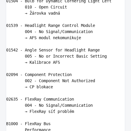
01504
-
Bulb
for
Dynamic
Cornering
Light
Left
010
-
Open
Circuit
        → Žá
rovka
vadn
á

01539
-
Headlight
Range
Control
Module
004
-
No
Signal
/
Communication
        → 
AFS
modul
nekomunikuje
01542
-
Angle
Sensor
for
Headlight
Range
005
-
No
or
Incorrect
Basic
Setting
        → 
Kalibrace
AFS
02094
-
Component
Protection
002
-
Component
Not
Authorized
        → 
CP
blokace
02635
-
FlexRay
Communication
004
-
No
Signal
/
Communication
        → 
FlexRay
s
íť 
probl
é
m
B1000
-
FlexRay
Bus
Performance