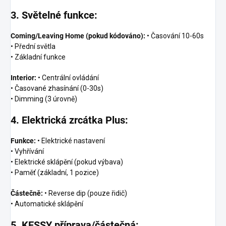
3. Světelné funkce:
Coming/Leaving Home (pokud kódováno):
• Časování 10-60s
• Přední světla
• Základní funkce
Interior:
• Centrální ovládání
• Časované zhasínání (0-30s)
• Dimming (3 úrovně)
4. Elektrická zrcátka Plus:
Funkce:
• Elektrické nastavení
• Vyhřívání
• Elektrické sklápění (pokud výbava)
• Paměť (základní, 1 pozice)
Částečně:
• Reverse dip (pouze řidič)
• Automatické sklápění
5. KESSY příprava/částečná: