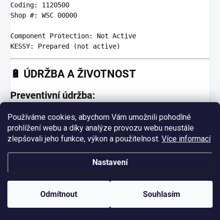
Coding: 1120500

Shop #: WSC 00000

Component Protection: Not Active

🔋
ÚDRŽBA A ŽIVOTNOST
Preventivní údržba:
Kontrolní body:
• Software update na K-P
Používáme cookies, abychom Vám umožnili pohodlné
• Kontrola konektorů
prohlížení webu a díky analýze provozu webu neustále
• Měření odběru
zlepšovali jeho funkce, výkon a použitelnost.
Více informací
• Test všech funkcí
Nastavení
Životnost:
• BCM jednotka: 8-12 let
• Spolehlivost: dobrá
• Podpora: omezená
Odmítnout
Souhlasím
🛡️
VÝHODY A NEVÝHODY J