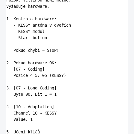
Vyžaduje hardware
1. Kontrola hardware
:
-
KESSY anténa v dveřích
-
KESSY modul
-
Start button
Pokud chybí = STOP!

2. Pokud hardware OK
:
[07 - Coding]

   Pozice 4-5
:
05 (KESSY)
3. [07 - Long Coding]

   Byte 00, Bit 1 = 1

4. [10 - Adaptation]

   Channel 10 - KESSY

   Value
:
1
5. Učení klíčů
: