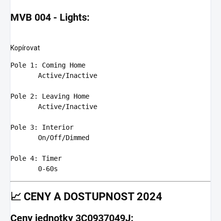
MVB 004 - Lights:
Kopírovat
Pole
1
: Coming Home

Active
/Inactive

Pole
2
: Leaving Home

Active
/Inactive

Pole
3
: Interior

On
/
Off
/Dimmed

Pole
4
: Timer

0
-
60
📈
CENY A DOSTUPNOST 2024
Ceny jednotky 3C0937049J: