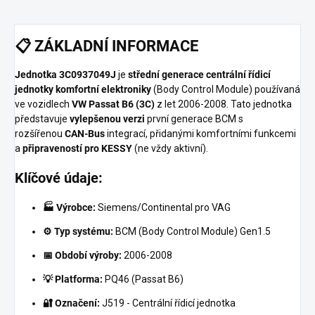
📋
ZÁKLADNÍ INFORMACE
Jednotka 3C0937049J
je
střední generace centrální řídicí
jednotky komfortní elektroniky
(Body Control Module) používaná
ve vozidlech
VW Passat B6 (3C)
z let 2006-2008. Tato jednotka
představuje
vylepšenou verzi
první generace BCM s
rozšířenou
CAN-Bus
integrací, přidanými komfortními funkcemi
a
připraveností pro KESSY
(ne vždy aktivní).
Klíčové údaje:
🏭 Výrobce:
Siemens/Continental pro VAG
⚙️ Typ systému:
BCM (Body Control Module) Gen1.5
📅 Období výroby:
2006-2008
💡 Platforma:
PQ46 (Passat B6)
🔐 Označení:
J519 - Centrální řídicí jednotka