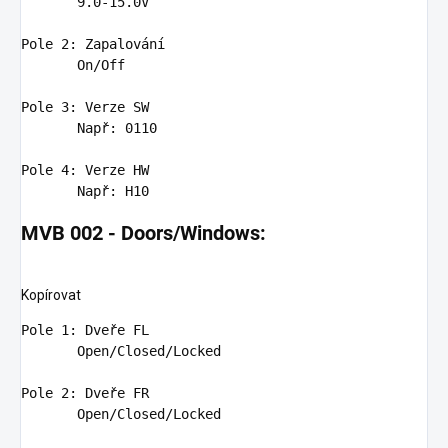
9
.
0
-
15
.
0
V

Pole
2
: Zapalování

On
/
Off
Pole
3
: Verze SW

Nap
ř: 
0110
Pole
4
: Verze HW

Nap
MVB 002 - Doors/Windows:
Kopírovat
Pole 1: Dveře FL

Open
/
Closed
/
Locked
Pole 2: Dveře FR  

Open
/
Closed
/
Locked