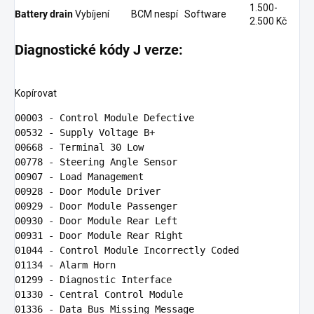
1.500-
Battery drain
Vybíjení
BCM nespí
Software
2.500 Kč
Diagnostické kódy J verze:
Kopírovat
00003 
00532 
00668 
- Terminal 
30
00778 
00907 
- 
Load
00928 
00929 
00930 
00931 
01044 
01134 
01299 
01330 
01336 
- 
Data