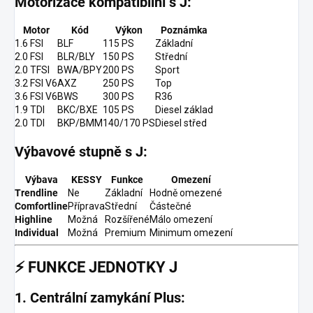
Motorizace kompatibilní s J:
Motor
Kód
Výkon
Poznámka
1.6 FSI
BLF
115 PS
Základní
2.0 FSI
BLR/BLY
150 PS
Střední
2.0 TFSI
BWA/BPY
200 PS
Sport
3.2 FSI V6
AXZ
250 PS
Top
3.6 FSI V6
BWS
300 PS
R36
1.9 TDI
BKC/BXE
105 PS
Diesel základ
2.0 TDI
BKP/BMM
140/170 PS
Diesel střed
Výbavové stupně s J:
Výbava
KESSY
Funkce
Omezení
Trendline
Ne
Základní
Hodně omezené
Comfortline
Příprava
Střední
Částečné
Highline
Možná
Rozšířené
Málo omezení
Individual
Možná
Premium
Minimum omezení
⚡
FUNKCE JEDNOTKY J
1. Centrální zamykání Plus: