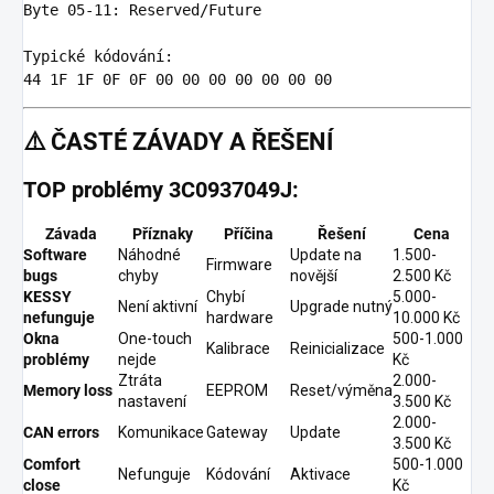
Byte
05
-
11
: Reserved/Future

Typick
44
1
F 
1
F 
0
F 
0
F 
00
00
00
00
00
00
00
⚠️
ČASTÉ ZÁVADY A ŘEŠENÍ
TOP problémy 3C0937049J:
Závada
Příznaky
Příčina
Řešení
Cena
Software
Náhodné
Update na
1.500-
Firmware
bugs
chyby
novější
2.500 Kč
KESSY
Chybí
5.000-
Není aktivní
Upgrade nutný
nefunguje
hardware
10.000 Kč
Okna
One-touch
500-1.000
Kalibrace
Reinicializace
problémy
nejde
Kč
Ztráta
2.000-
Memory loss
EEPROM
Reset/výměna
nastavení
3.500 Kč
2.000-
CAN errors
Komunikace
Gateway
Update
3.500 Kč
Comfort
500-1.000
Nefunguje
Kódování
Aktivace
close
Kč