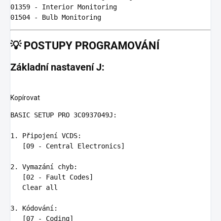
01359 
01504 
💡
POSTUPY PROGRAMOVÁNÍ
Základní nastavení J:
Kopírovat
BASIC SETUP PRO 3C0937049J
1. Připojení VCDS
:
[09 - Central Electronics]

2. Vymazání chyb
:
[02 - Fault Codes]

   Clear all

3. Kódování
:
[07 - Coding]
