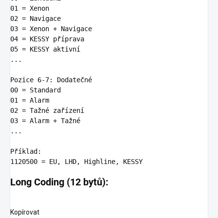
01 = Xenon

02 = Navigace

03 = Xenon + Navigace

04 = KESSY příprava

05 = KESSY aktivní

...

Pozice 6-7
:
Dodatečné
00 = Standard

01 = Alarm

02 = Tažné zařízení

03 = Alarm + Tažné

...

Příklad
:
Long Coding (12 bytů):
Kopírovat