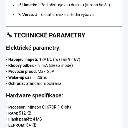
📍 Umístění:
Pod přístrojovou deskou (strana řidiče)
🔧 Verze:
J = desátá revize, střední výbava
🔧
TECHNICKÉ PARAMETRY
Elektrické parametry:
•
Napájecí napětí:
12V DC (rozsah 9-16V)
•
Klidový odběr:
< 3 mA (sleep mode)
•
Provozní proud:
Max. 25A
•
Wake-up čas:
< 20ms
•
Ochrana:
Standardní ochrana
Hardware specifikace:
•
Procesor:
Infineon C167CR (16-bit)
•
RAM:
512 KB
•
Flash paměť:
4 MB
•
EEPROM:
64 KB