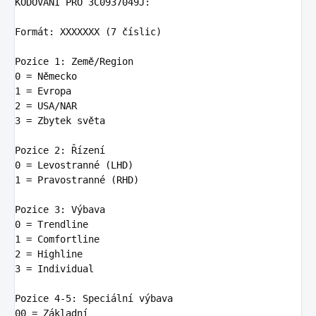
KÓDOVÁNÍ PRO 3C0937049J
Formát
:
XXXXXXX (7 číslic)
Pozice 1
:
Země/Region
0 = Německo

1 = Evropa

2 = USA/NAR

3 = Zbytek světa

Pozice 2
:
Řízení
0 = Levostranné (LHD)

1 = Pravostranné (RHD)

Pozice 3
:
Výbava
0 = Trendline

1 = Comfortline

2 = Highline

3 = Individual

Pozice 4-5
:
Speciální výbava
00 = Základní
