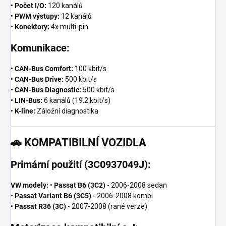
•
Počet I/O:
120 kanálů
•
PWM výstupy:
12 kanálů
•
Konektory:
4x multi-pin
Komunikace:
•
CAN-Bus Comfort:
100 kbit/s
•
CAN-Bus Drive:
500 kbit/s
•
CAN-Bus Diagnostic:
500 kbit/s
•
LIN-Bus:
6 kanálů (19.2 kbit/s)
•
K-line:
Záložní diagnostika
🚗
KOMPATIBILNÍ VOZIDLA
Primární použití (3C0937049J):
VW modely:
•
Passat B6 (3C2)
- 2006-2008 sedan
•
Passat Variant B6 (3C5)
- 2006-2008 kombi
•
Passat R36 (3C)
- 2007-2008 (rané verze)