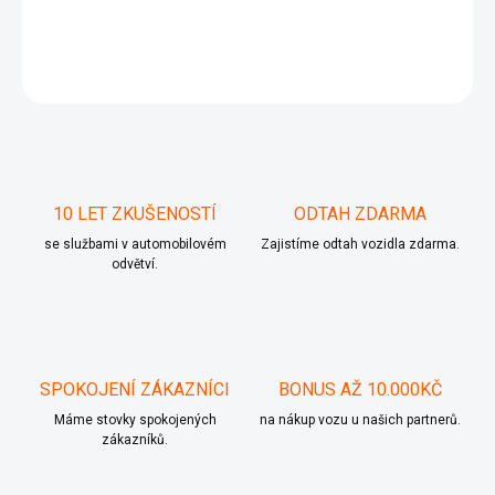
DETAILNÍ INFORMACE
ZEPTAT SE
10 LET ZKUŠENOSTÍ
ODTAH ZDARMA
se službami v automobilovém
Zajistíme odtah vozidla zdarma.
odvětví.
SPOKOJENÍ ZÁKAZNÍCI
BONUS AŽ 10.000KČ
Máme stovky spokojených
na nákup vozu u našich partnerů.
zákazníků.