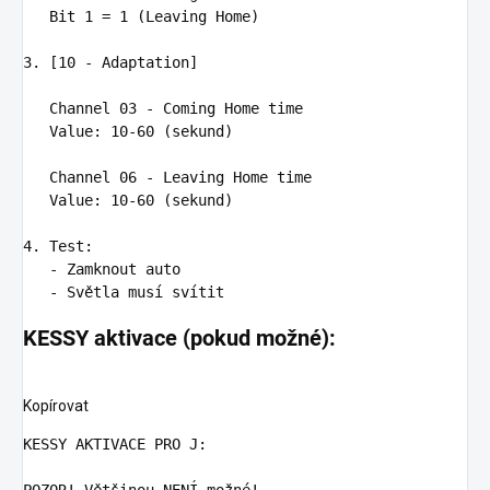
   Bit 1 = 1 (Leaving Home)

3. [10 - Adaptation]

   Channel 03 - Coming Home time

   Value
:
10-60 (sekund)
Channel 06 - Leaving Home time

   Value
:
10-60 (sekund)
4. Test
:
-
Zamknout auto
-
Světla musí svítit
KESSY aktivace (pokud možné):
Kopírovat
KESSY AKTIVACE PRO J
POZOR! Většinou NENÍ možné!
