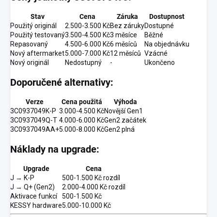
Stav
Cena
Záruka
Dostupnost
Použitý originál
2.500-3.500 Kč
Bez záruky
Dostupné
Použitý testovaný
3.500-4.500 Kč
3 měsíce
Běžné
Repasovaný
4.500-6.000 Kč
6 měsíců
Na objednávku
Nový aftermarket
5.000-7.000 Kč
12 měsíců
Vzácné
Nový originál
Nedostupný
-
Ukončeno
Doporučené alternativy:
Verze
Cena použitá
Výhoda
3C0937049K-P
3.000-4.500 Kč
Novější Gen1
3C0937049Q-T
4.000-6.000 Kč
Gen2 začátek
3C0937049AA+
5.000-8.000 Kč
Gen2 plná
Náklady na upgrade:
Upgrade
Cena
J → K-P
500-1.500 Kč rozdíl
J → Q+ (Gen2)
2.000-4.000 Kč rozdíl
Aktivace funkcí
500-1.500 Kč
KESSY hardware
5.000-10.000 Kč