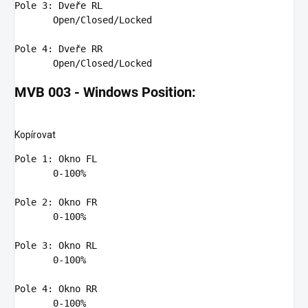
Pole 3: Dveře RL

Open
/
Closed
/
Locked
Pole 4: Dveře RR

Open
/
Closed
/
Locked
MVB 003 - Windows Position:
Kopírovat
Pole
1
: Okno FL

0
-
100
%

Pole
2
: Okno FR

0
-
100
%

Pole
3
: Okno RL

0
-
100
%

Pole
4
: Okno RR

0
-
100