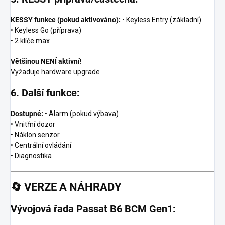
KESSY funkce (pokud aktivováno):
• Keyless Entry (základní)
• Keyless Go (příprava)
• 2 klíče max
Většinou NENÍ aktivní!
Vyžaduje hardware upgrade
6. Další funkce:
Dostupné:
• Alarm (pokud výbava)
• Vnitřní dozor
• Náklon senzor
• Centrální ovládání
• Diagnostika
🔄
VERZE A NÁHRADY
Vývojová řada Passat B6 BCM Gen1: