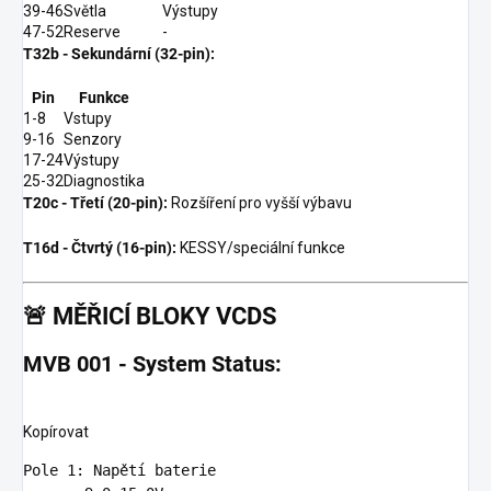
39-46
Světla
Výstupy
47-52
Reserve
-
T32b - Sekundární (32-pin):
Pin
Funkce
1-8
Vstupy
9-16
Senzory
17-24
Výstupy
25-32
Diagnostika
T20c - Třetí (20-pin):
Rozšíření pro vyšší výbavu
T16d - Čtvrtý (16-pin):
KESSY/speciální funkce
🚨
MĚŘICÍ BLOKY VCDS
MVB 001 - System Status:
Kopírovat
Pole
1
: Napětí baterie
