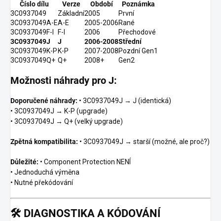
Číslo dílu
Verze
Období
Poznámka
3C0937049
Základní
2005
První
3C0937049A-E
A-E
2005-2006
Rané
3C0937049F-I
F-I
2006
Přechodové
3C0937049J
J
2006-2008
Střední
3C0937049K-P
K-P
2007-2008
Pozdní Gen1
3C0937049Q+
Q+
2008+
Gen2
Možnosti náhrady pro J:
Doporučené náhrady:
• 3C0937049J → J (identická)
• 3C0937049J → K-P (upgrade)
• 3C0937049J → Q+ (velký upgrade)
Zpětná kompatibilita:
• 3C0937049J → starší (možné, ale proč?)
Důležité:
• Component Protection NENÍ
• Jednoduchá výměna
• Nutné překódování
🛠️
DIAGNOSTIKA A KÓDOVÁNÍ