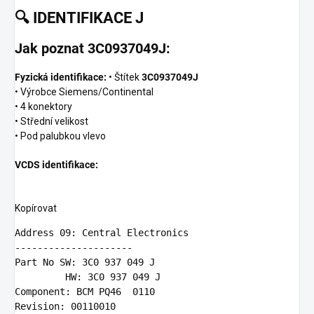
🔍
IDENTIFIKACE J
Jak poznat 3C0937049J:
Fyzická identifikace:
• Štítek
3C0937049J
• Výrobce Siemens/Continental
• 4 konektory
• Střední velikost
• Pod palubkou vlevo
VCDS identifikace:
Kopírovat
Address 09: Central Electronics

---------------------
         HW: 3C0 937 049 J
Component: BCM PQ46  0110

Revision: 00110010
