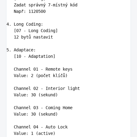
   Zadat správný 7-místný kód

   Např
:
1120500
4. Long Coding
:
[07 - Long Coding]

   12 bytů nastavit

5. Adaptace
:
[10 - Adaptation]

   Channel 01 - Remote keys

   Value
:
2 (počet klíčů)
Channel 02 - Interior light

   Value
:
30 (sekund)
Channel 03 - Coming Home

   Value
:
30 (sekund)
Channel 04 - Auto Lock

   Value
:
1 (active)