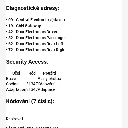
Diagnostické adresy:
•
09 - Central Electronics
(hlavní)
•
19 - CAN Gateway
•
42 - Door Electronics Driver
•
52 - Door Electronics Passenger
•
62 - Door Electronics Rear Left
•
72 - Door Electronics Rear Right
Security Access:
Účel
Kód
Použití
Basic
-
Volný přístup
Coding
31347
Kódování
Adaptation
31347
Adaptace
Kódování (7 číslic):
Kopírovat