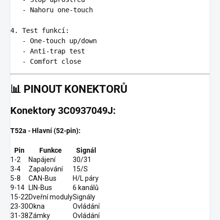
   -
 Nahoru one-touch

4.
   -
   -
   -
📊
PINOUT KONEKTORŮ
Konektory 3C0937049J:
T52a - Hlavní (52-pin):
Pin
Funkce
Signál
1-2
Napájení
30/31
3-4
Zapalování
15/S
5-8
CAN-Bus
H/L páry
9-14
LIN-Bus
6 kanálů
15-22
Dveřní moduly
Signály
23-30
Okna
Ovládání
31-38
Zámky
Ovládání