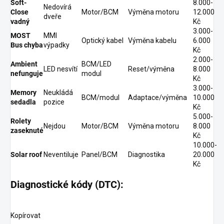
Soft-
8.000-
Nedovírá
Close
Motor/BCM
Výměna motoru
12.000
dveře
vadný
Kč
3.000-
MOST
MMI
Optický kabel
Výměna kabelu
6.000
Bus chyba
výpadky
Kč
2.000-
Ambient
BCM/LED
LED nesvítí
Reset/výměna
8.000
nefunguje
modul
Kč
3.000-
Memory
Neukládá
BCM/modul
Adaptace/výměna
10.000
sedadla
pozice
Kč
5.000-
Rolety
Nejdou
Motor/BCM
Výměna motoru
8.000
zaseknuté
Kč
10.000-
Solar roof
Neventiluje
Panel/BCM
Diagnostika
20.000
Kč
Diagnostické kódy (DTC):
Kopírovat