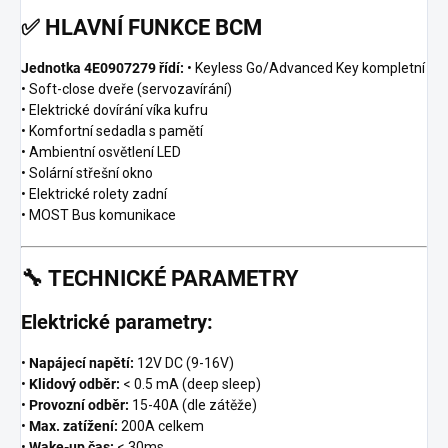
✅
HLAVNÍ FUNKCE BCM
Jednotka 4E0907279 řídí:
• Keyless Go/Advanced Key kompletní
• Soft-close dveře (servozavírání)
• Elektrické dovírání víka kufru
• Komfortní sedadla s pamětí
• Ambientní osvětlení LED
• Solární střešní okno
• Elektrické rolety zadní
• MOST Bus komunikace
🔧
TECHNICKÉ PARAMETRY
Elektrické parametry:
•
Napájecí napětí:
12V DC (9-16V)
•
Klidový odběr:
< 0.5 mA (deep sleep)
•
Provozní odběr:
15-40A (dle zátěže)
•
Max. zatížení:
200A celkem
•
Wake-up čas:
< 30ms