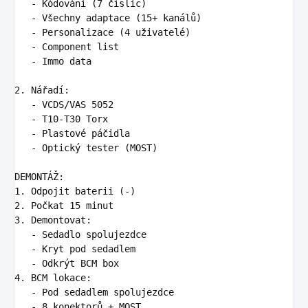
   -
   -
   -
   -
   -
 Immo data

2.
   -
   -
   -
   -
 Optický tester (MOST)

1.
2.
3.
   -
   -
   -
4.
   -
   -