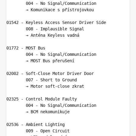
004
-
No
Signal
/
Communication
        → 
Komunikace
s
p
ří
strojovkou
01542
-
Keyless
Access
Sensor
Driver
Side
008
-
Implausible
Signal
        → 
Ant
é
na
Keyless
vadn
á

01772
-
MOST
Bus
004
-
No
Signal
/
Communication
        → 
MOST
Bus
p
ř
eru
š
en
í

02002
-
Soft
-
Close
Motor
Driver
Door
007
-
Short
to
Ground
        → 
Motor
soft
-
close
zkrat
02325
-
Control
Module
Faulty
004
-
No
Signal
/
Communication
        → 
BCM
nekomunikuje
02536
-
Ambient
Lighting
009
-
Open
Circuit