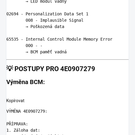
        → 
LED
modul
vadn
ý

02694
-
Personalization
Data
Set
1
008
-
Implausible
Signal
        → 
Po
š
kozen
á 
data
65535
-
Internal
Control
Module
Memory
Error
000
-
-
        → 
BCM
pam
ěť 
vadn
💡
POSTUPY PRO 4E0907279
Výměna BCM:
Kopírovat
VÝMĚNA 4E0907279:

1.