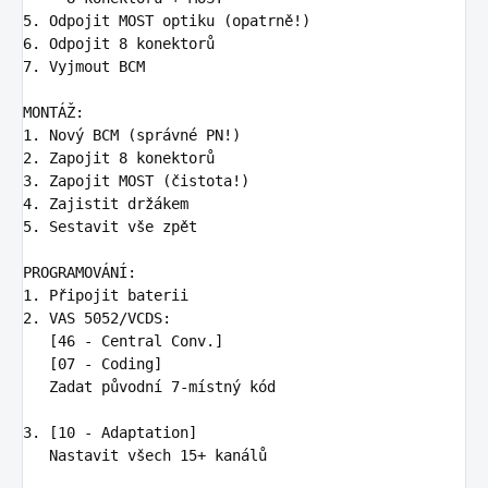
5.
6.
7.
 Vyjmout BCM

1.
2.
3.
4.
5.
 Sestavit vše zpět

1.
2.
 VAS 5052/VCDS:

   [46 - Central Conv.]

   [07 - Coding]

   Zadat původní 7-místný kód

3.
 [10 - Adaptation]

   Nastavit všech 15+ kanálů
