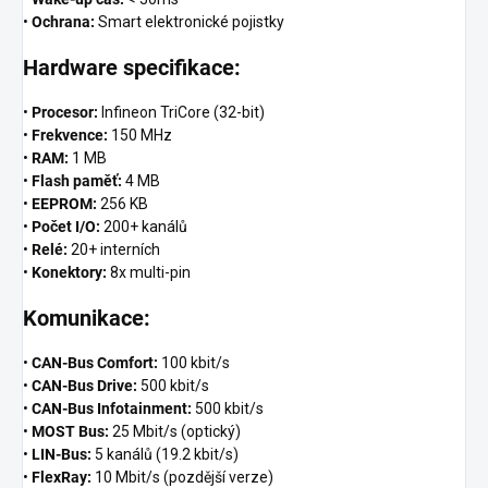
•
Ochrana:
Smart elektronické pojistky
Hardware specifikace:
•
Procesor:
Infineon TriCore (32-bit)
•
Frekvence:
150 MHz
•
RAM:
1 MB
•
Flash paměť:
4 MB
•
EEPROM:
256 KB
•
Počet I/O:
200+ kanálů
•
Relé:
20+ interních
•
Konektory:
8x multi-pin
Komunikace:
•
CAN-Bus Comfort:
100 kbit/s
•
CAN-Bus Drive:
500 kbit/s
•
CAN-Bus Infotainment:
500 kbit/s
•
MOST Bus:
25 Mbit/s (optický)
•
LIN-Bus:
5 kanálů (19.2 kbit/s)
•
FlexRay:
10 Mbit/s (pozdější verze)