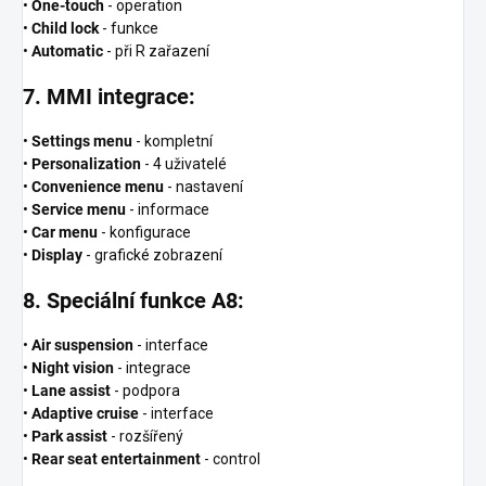
•
One-touch
- operation
•
Child lock
- funkce
•
Automatic
- při R zařazení
7. MMI integrace:
•
Settings menu
- kompletní
•
Personalization
- 4 uživatelé
•
Convenience menu
- nastavení
•
Service menu
- informace
•
Car menu
- konfigurace
•
Display
- grafické zobrazení
8. Speciální funkce A8:
•
Air suspension
- interface
•
Night vision
- integrace
•
Lane assist
- podpora
•
Adaptive cruise
- interface
•
Park assist
- rozšířený
•
Rear seat entertainment
- control