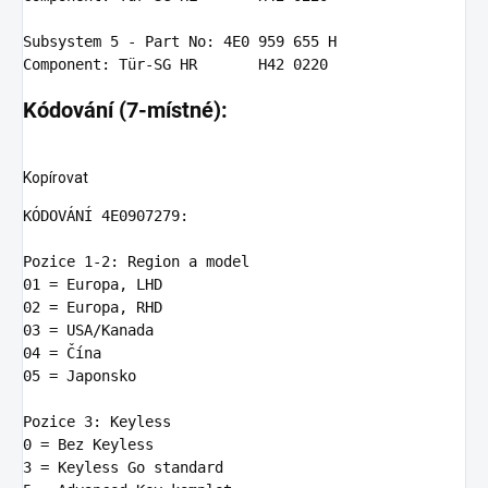
Subsystem
5
 - Part No: 
4
E0 
959
655
Component
: Tür-SG HR       H42 
0220
Kódování (7-místné):
Kopírovat
KÓDOVÁ
N
Í 
4
E0907279:
Pozice 
1
-
2:
01
02
03
04
 = Čí
na
05
 = Japonsko

Pozice 
3:
0
3