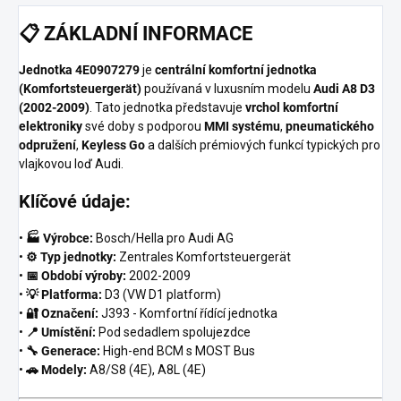
📋
ZÁKLADNÍ INFORMACE
Jednotka 4E0907279
je
centrální komfortní jednotka
(Komfortsteuergerät)
používaná v luxusním modelu
Audi A8 D3
(2002-2009)
. Tato jednotka představuje
vrchol komfortní
elektroniky
své doby s podporou
MMI systému
,
pneumatického
odpružení
,
Keyless Go
a dalších prémiových funkcí typických pro
vlajkovou loď Audi.
Klíčové údaje:
•
🏭 Výrobce:
Bosch/Hella pro Audi AG
•
⚙️ Typ jednotky:
Zentrales Komfortsteuergerät
•
📅 Období výroby:
2002-2009
•
💡 Platforma:
D3 (VW D1 platform)
•
🔐 Označení:
J393 - Komfortní řídící jednotka
•
📍 Umístění:
Pod sedadlem spolujezdce
•
🔧 Generace:
High-end BCM s MOST Bus
•
🚗 Modely:
A8/S8 (4E), A8L (4E)