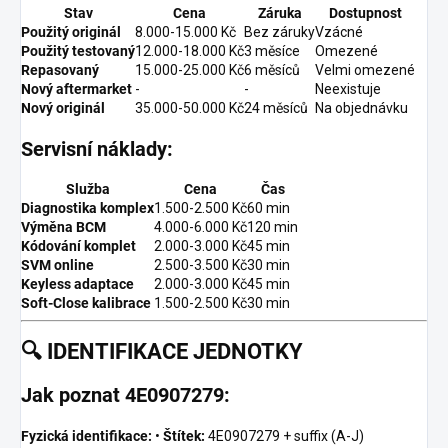
Stav
Cena
Záruka
Dostupnost
Použitý originál
8.000-15.000 Kč
Bez záruky
Vzácné
Použitý testovaný
12.000-18.000 Kč
3 měsíce
Omezené
Repasovaný
15.000-25.000 Kč
6 měsíců
Velmi omezené
Nový aftermarket
-
-
Neexistuje
Nový originál
35.000-50.000 Kč
24 měsíců
Na objednávku
Servisní náklady:
Služba
Cena
Čas
Diagnostika komplex
1.500-2.500 Kč
60 min
Výměna BCM
4.000-6.000 Kč
120 min
Kódování komplet
2.000-3.000 Kč
45 min
SVM online
2.500-3.500 Kč
30 min
Keyless adaptace
2.000-3.000 Kč
45 min
Soft-Close kalibrace
1.500-2.500 Kč
30 min
🔍
IDENTIFIKACE JEDNOTKY
Jak poznat 4E0907279:
Fyzická identifikace:
•
Štítek:
4E0907279 + suffix (A-J)