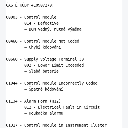
Č
AST
É 
K
Ó
DY
4
E0907279
:
00003
-
Control
Module
014
-
Defective
        → 
BCM
vadn
ý
,
nutn
á 
v
ý
m
ě
na
00466
-
Control
Module
Not
Coded
        → 
Chyb
í 
k
ó
dov
á
n
í

00668
-
Supply
Voltage
Terminal
30
002
-
Lower
Limit
Exceeded
        → 
Slab
á 
baterie
01044
-
Control
Module
Incorrectly
Coded
        → Š
patn
é 
k
ó
dov
á
n
í

01134
-
Alarm
Horn
(
H12
)
012
-
Electrical
Fault
in
Circuit
        → 
Houka
č
ka
alarmu
01317
-
Control
Module
in
Instrument
Cluster