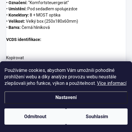
•
Označení:
"Komfortsteuergerät"
•
Umístění:
Pod sedadlem spolujezdce
•
Konektory:
8 + MOST optika
•
Velikost:
Velký box (250x180x60mm)
•
Barva:
Černá hliníková
VCDS identifikace:
Kopírovat
Address
46:
 Central Conv.

Používáme cookies, abychom Vám umožnili pohodlné
Compone
nt:
 Komfortgerä
t
D3
prohlížení webu a díky analýze provozu webu neustále
zlepšovali jeho funkce, výkon a použitelnost.
Více informací
🛡️
VÝHODY A NEVÝHODY
Nastavení
Výhody 4E0907279:
• ✅
Špičková technologie
Odmítnout
Souhlasím
• ✅
Kompletní funkce A8
• ✅
MOST Bus integrace