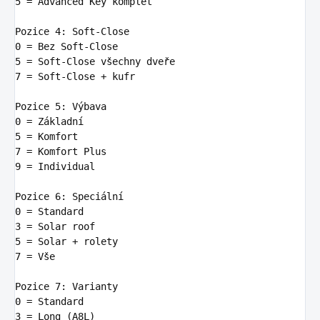
5
 = Advanced Key komplet

Pozice 
4:
0
5
7
 = Soft-Close + kufr

Pozice 
5:
0
5
7
9
 = Individual

Pozice 
6:
 Speciá
ln
0
3
5
7
 = Vše

Pozice 
7:
0
3