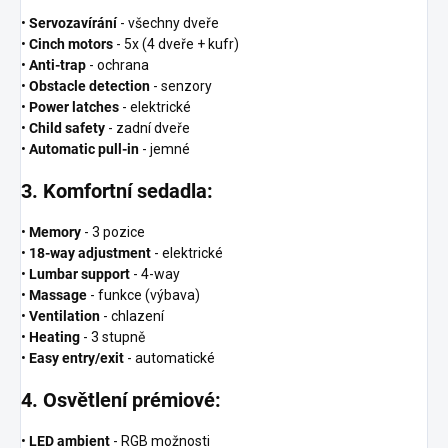
•
Servozavírání
- všechny dveře
•
Cinch motors
- 5x (4 dveře + kufr)
•
Anti-trap
- ochrana
•
Obstacle detection
- senzory
•
Power latches
- elektrické
•
Child safety
- zadní dveře
•
Automatic pull-in
- jemné
3. Komfortní sedadla:
•
Memory
- 3 pozice
•
18-way adjustment
- elektrické
•
Lumbar support
- 4-way
•
Massage
- funkce (výbava)
•
Ventilation
- chlazení
•
Heating
- 3 stupně
•
Easy entry/exit
- automatické
4. Osvětlení prémiové:
•
LED ambient
- RGB možnosti