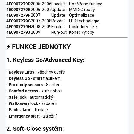
4E0907279D
2005-2006
Facelift
Rozšířené funkce
4E0907279E
2006-2007
Update
MMI 2G ready
4E0907279F
2007
Update
Optimalizace
4E0907279G
2007-2008
Pozdní
LED technologie
4E0907279H
2008-2009
Finální
Poslední verze
4E0907279J
2009
Run-out
Konec výroby
⚡
FUNKCE JEDNOTKY
1. Keyless Go/Advanced Key:
•
Keyless Entry
- všechny dveře
•
Keyless Go
- start tlačítkem
•
Proximity sensors
- 8 antén
•
Comfort access
- kufr nohou
•
Safe lock
- automatický
•
Walk-away lock
- vzdálení
•
Panic alarm
- funkce
•
Emergency start
- záložní
2. Soft-Close systém: