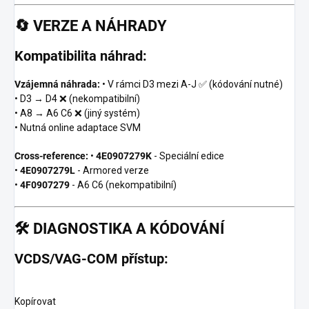
🔄
VERZE A NÁHRADY
Kompatibilita náhrad:
Vzájemná náhrada:
• V rámci D3 mezi A-J ✅ (kódování nutné)
• D3 → D4 ❌ (nekompatibilní)
• A8 → A6 C6 ❌ (jiný systém)
• Nutná online adaptace SVM
Cross-reference:
•
4E0907279K
- Speciální edice
•
4E0907279L
- Armored verze
•
4F0907279
- A6 C6 (nekompatibilní)
🛠️
DIAGNOSTIKA A KÓDOVÁNÍ
VCDS/VAG-COM přístup:
Kopírovat