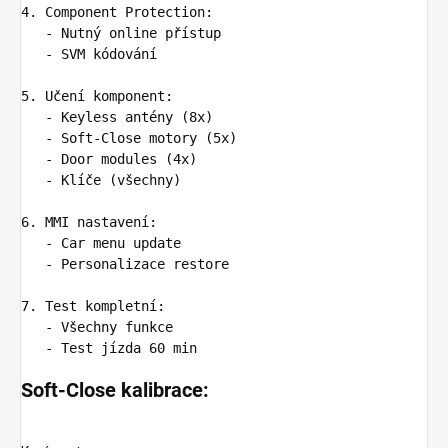
4.
   -
   -
 SVM kódování

5.
   -
   -
   -
   -
 Klíče (všechny)

6.
   -
   -
 Personalizace restore

7.
   -
   -
Soft-Close kalibrace: