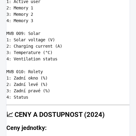
1
:
Active user
2
:
Memory 1
3
:
Memory 2
4
:
Memory 3
MVB 009
:
Solar
1
:
Solar voltage (V)
2
:
Charging current (A)
3
:
Temperature (°C)
4
:
Ventilation status
MVB 010
:
Rolety
1
:
Zadní okno (%)
2
:
Zadní levé (%)
3
:
Zadní pravé (%)
4
:
Status
📈
CENY A DOSTUPNOST (2024)
Ceny jednotky: