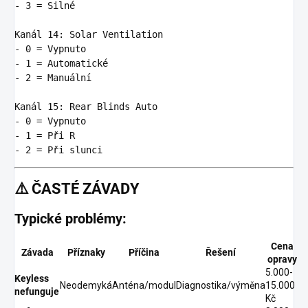
-
3 = Silné
Kanál 14
:
Solar Ventilation
-
0 = Vypnuto
-
1 = Automatické
-
2 = Manuální
Kanál 15
:
Rear Blinds Auto
-
0 = Vypnuto
-
1 = Při R
-
2 = Při slunci
⚠️
ČASTÉ ZÁVADY
Typické problémy:
Cena
Závada
Příznaky
Příčina
Řešení
opravy
5.000-
Keyless
Neodemyká
Anténa/modul
Diagnostika/výměna
15.000
nefunguje
Kč