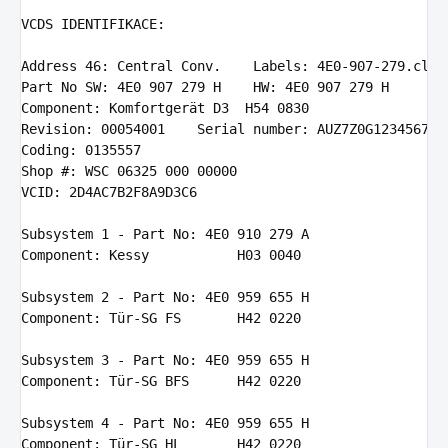
VCDS
 IDENTIFIKACE:

Address
46
: Central Conv.    Labels: 
4
E0-
907
-
279
Part
 No SW: 
4
E0 
907
279
 H    HW: 
4
E0 
907
279
Component
: Komfortgerät D3  H54 
0830
Revision
: 
00054001
Coding
: 
0135557
Shop
 #: WSC 
06325
000
00000
VCID
: 
2
D4AC7B2F8A9D3C6

Subsystem
1
 - Part No: 
4
E0 
910
279
Component
: Kessy           H03 
0040
Subsystem
2
 - Part No: 
4
E0 
959
655
Component
: Tür-SG FS       H42 
0220
Subsystem
3
 - Part No: 
4
E0 
959
655
Component
: Tür-SG BFS      H42 
0220
Subsystem
4
 - Part No: 
4
E0 
959
655
Component
: Tür-SG HL       H42 
0220