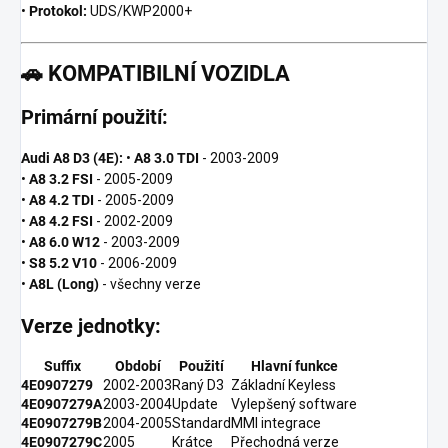
•
Protokol:
UDS/KWP2000+
🚗
KOMPATIBILNÍ VOZIDLA
Primární použití:
Audi A8 D3 (4E):
•
A8 3.0 TDI
- 2003-2009
•
A8 3.2 FSI
- 2005-2009
•
A8 4.2 TDI
- 2005-2009
•
A8 4.2 FSI
- 2002-2009
•
A8 6.0 W12
- 2003-2009
•
S8 5.2 V10
- 2006-2009
•
A8L (Long)
- všechny verze
Verze jednotky:
Suffix
Období
Použití
Hlavní funkce
4E0907279
2002-2003
Raný D3
Základní Keyless
4E0907279A
2003-2004
Update
Vylepšený software
4E0907279B
2004-2005
Standard
MMI integrace
4E0907279C
2005
Krátce
Přechodná verze