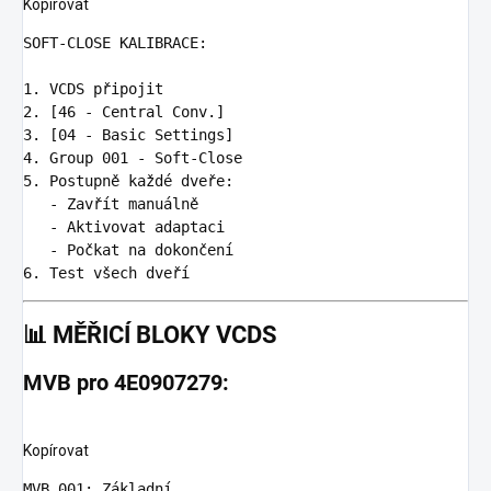
Kopírovat
SOFT-CLOSE KALIBRACE:

1.
2.
3.
4.
5.
   -
   -
   -
6.
📊
MĚŘICÍ BLOKY VCDS
MVB pro 4E0907279:
Kopírovat
MVB 001
:
Základní