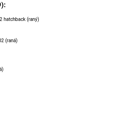
):
2 hatchback (raný)
2 (raná)
á)