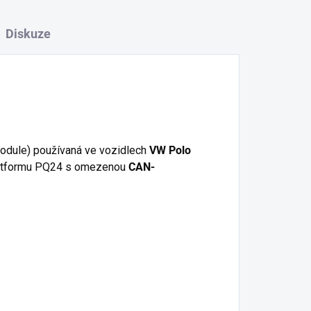
Diskuze
odule) používaná ve vozidlech
VW Polo
atformu PQ24 s omezenou
CAN-