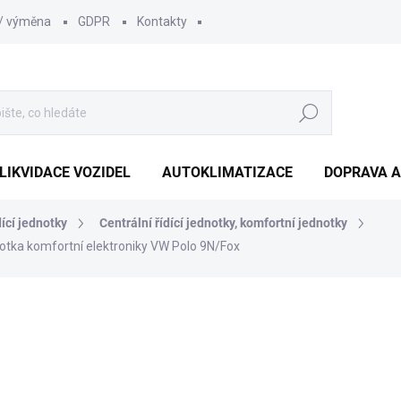
 / výměna
GDPR
Kontakty
Hledat
LIKVIDACE VOZIDEL
AUTOKLIMATIZACE
DOPRAVA A
dící jednotky
Centrální řídící jednotky, komfortní jednotky
notka komfortní elektroniky VW Polo 9N/Fox
1 210 Kč
1 000 Kč bez DPH
Měrná
SKLADEM
(1 KS)
cena: