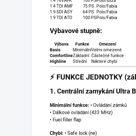
1.4 16V
AFK
100 PS
Polo/Ibiza
1.4 TDI
AMF
75 PS
Polo/Fabia
1.9 SDI
ASY
64 PS
Polo/Fabia
1.9 TDI
ATD
100 PS
Polo/Fabia
Výbavové stupně:
Výbava
Funkce
Omezení
Basis
Minimální
Velmi omezené
Comfortline
Základní
Částečné funkce
Highline
Střední
Některé chybí
⚡
FUNKCE JEDNOTKY (zákl
1. Centrální zamykání Ultra B
Minimální funkce:
• Ovládání zámků
• Dálkové ovládání (433 MHz)
• Fuel filler flap
Chybí:
• Safe lock (ne)