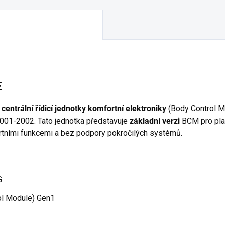
E
centrální řídicí jednotky komfortní elektroniky
(Body Control M
2001-2002. Tato jednotka představuje
základní verzi
BCM pro pl
rtními funkcemi a bez podpory pokročilých systémů.
G
l Module) Gen1