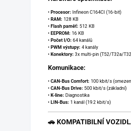
•
Procesor:
Infineon C164CI (16-bit)
•
RAM:
128 KB
•
Flash paměť:
512 KB
•
EEPROM:
16 KB
•
Počet I/O:
64 kanálů
•
PWM výstupy:
4 kanály
•
Konektory:
3x multi-pin (T52/T32a/T3
Komunikace:
•
CAN-Bus Comfort:
100 kbit/s (omezen
•
CAN-Bus Drive:
500 kbit/s (základní)
•
K-line:
Diagnostika
•
LIN-Bus:
1 kanál (19.2 kbit/s)
🚗
KOMPATIBILNÍ VOZID