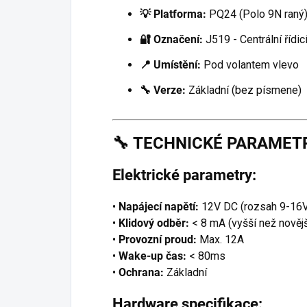
💡 Platforma:
PQ24 (Polo 9N raný
🔐 Označení:
J519 - Centrální řídic
📍 Umístění:
Pod volantem vlevo
🔧 Verze:
Základní (bez písmene)
🔧
TECHNICKÉ PARAMET
Elektrické parametry:
•
Napájecí napětí:
12V DC (rozsah 9-16
•
Klidový odběr:
< 8 mA (vyšší než novějš
•
Provozní proud:
Max. 12A
•
Wake-up čas:
< 80ms
•
Ochrana:
Základní
Hardware specifikace: