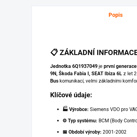
Popis
📋
ZÁKLADNÍ INFORMAC
Jednotka 6Q1937049
je
první generace 
9N, Škoda Fabia I, SEAT Ibiza 6L
z let 
Bus
komunikací, velmi základními komfo
Klíčové údaje:
🏭 Výrobce:
Siemens VDO pro VA
⚙️ Typ systému:
BCM (Body Contro
📅 Období výroby:
2001-2002