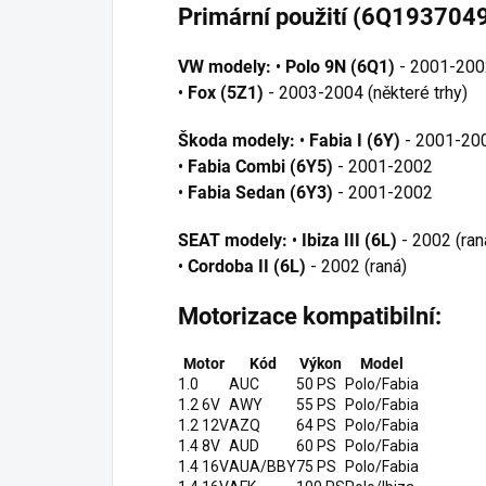
Primární použití (6Q1937049
VW modely:
•
Polo 9N (6Q1)
- 2001-200
•
Fox (5Z1)
- 2003-2004 (některé trhy)
Škoda modely:
•
Fabia I (6Y)
- 2001-200
•
Fabia Combi (6Y5)
- 2001-2002
•
Fabia Sedan (6Y3)
- 2001-2002
SEAT modely:
•
Ibiza III (6L)
- 2002 (ran
•
Cordoba II (6L)
- 2002 (raná)
Motorizace kompatibilní:
Motor
Kód
Výkon
Model
1.0
AUC
50 PS
Polo/Fabia
1.2 6V
AWY
55 PS
Polo/Fabia
1.2 12V
AZQ
64 PS
Polo/Fabia
1.4 8V
AUD
60 PS
Polo/Fabia
1.4 16V
AUA/BBY
75 PS
Polo/Fabia