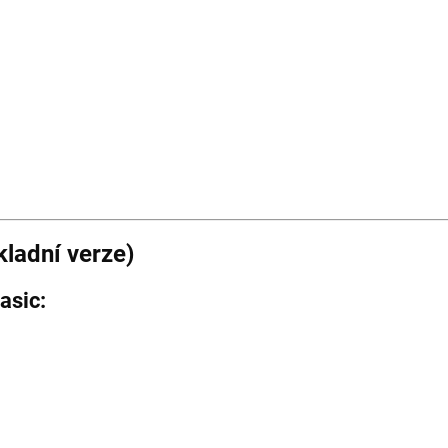
adní verze)
asic: