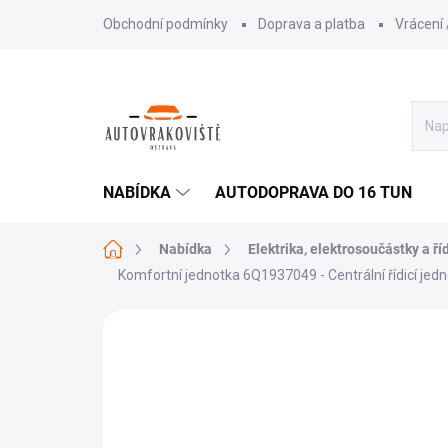
Přejít
Obchodní podmínky
Doprava a platba
Vrácení
na
obsah
NABÍDKA
AUTODOPRAVA DO 16 TUN
Domů
Nabídka
Elektrika, elektrosoučástky a ří
Komfortní jednotka 6Q1937049 - Centrální řídicí jed