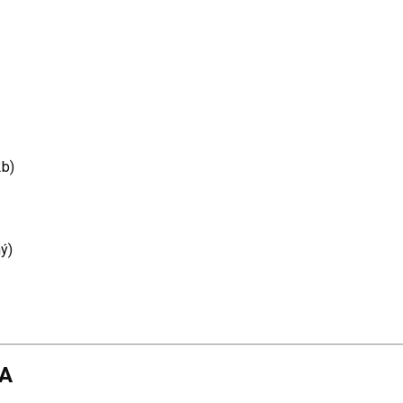
2b)
ý)
LA