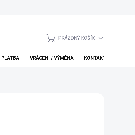
PRÁZDNÝ KOŠÍK
NÁKUPNÍ
KOŠÍK
 PLATBA
VRÁCENÍ / VÝMĚNA
KONTAKTY