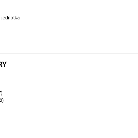
)
í jednotka
RY
V)
í)