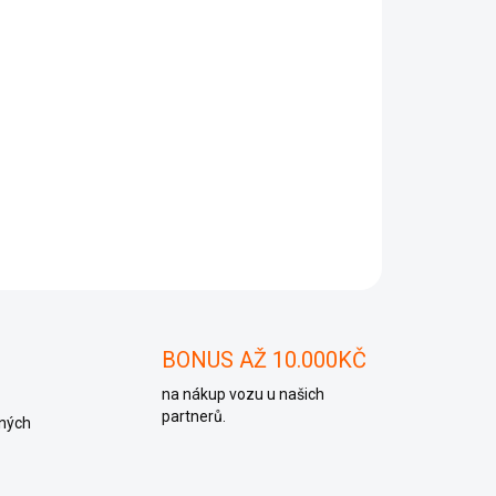
Přidat do košíku
 049, 6Q1937049
ZEPTAT SE
BONUS AŽ 10.000KČ
na nákup vozu u našich
partnerů.
ných