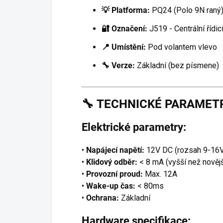
💡 Platforma:
PQ24 (Polo 9N raný
🔐 Označení:
J519 - Centrální řídic
📍 Umístění:
Pod volantem vlevo
🔧 Verze:
Základní (bez písmene)
🔧
TECHNICKÉ PARAMET
Elektrické parametry:
•
Napájecí napětí:
12V DC (rozsah 9-16
•
Klidový odběr:
< 8 mA (vyšší než novějš
•
Provozní proud:
Max. 12A
•
Wake-up čas:
< 80ms
•
Ochrana:
Základní
Hardware specifikace: