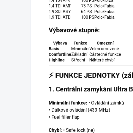
1.4 16V
AFK
100 PS
Polo/Ibiza
1.4 TDI
AMF
75 PS
Polo/Fabia
1.9 SDI
ASY
64 PS
Polo/Fabia
1.9 TDI
ATD
100 PS
Polo/Fabia
Výbavové stupně:
Výbava
Funkce
Omezení
Basis
Minimální
Velmi omezené
Comfortline
Základní
Částečné funkce
Highline
Střední
Některé chybí
⚡
FUNKCE JEDNOTKY (zákl
1. Centrální zamykání Ultra B
Minimální funkce:
• Ovládání zámků
• Dálkové ovládání (433 MHz)
• Fuel filler flap
Chybí:
• Safe lock (ne)