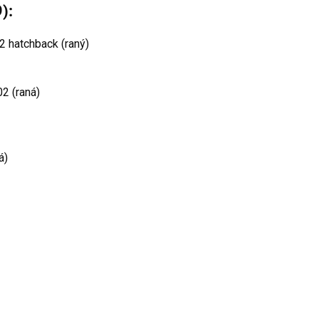
):
2 hatchback (raný)
2 (raná)
á)