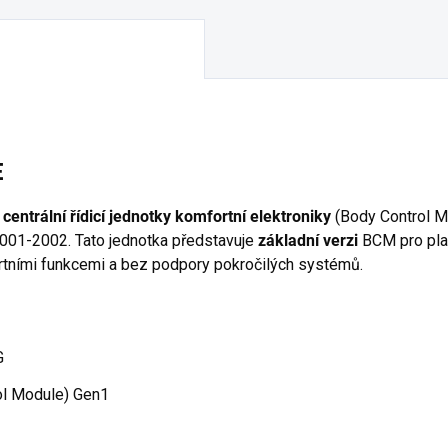
E
centrální řídicí jednotky komfortní elektroniky
(Body Control M
2001-2002. Tato jednotka představuje
základní verzi
BCM pro pl
rtními funkcemi a bez podpory pokročilých systémů.
G
l Module) Gen1