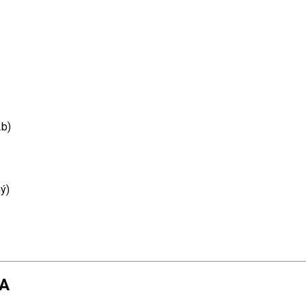
2b)
ý)
LA