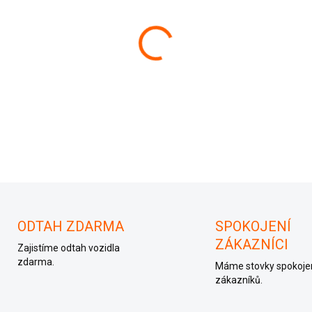
−
+
Komfortní jednotka 6Q1 937
DETAILNÍ INFORMACE
ODTAH ZDARMA
SPOKOJENÍ
ZÁKAZNÍCI
Zajistíme odtah vozidla
zdarma.
Máme stovky spokoje
zákazníků.