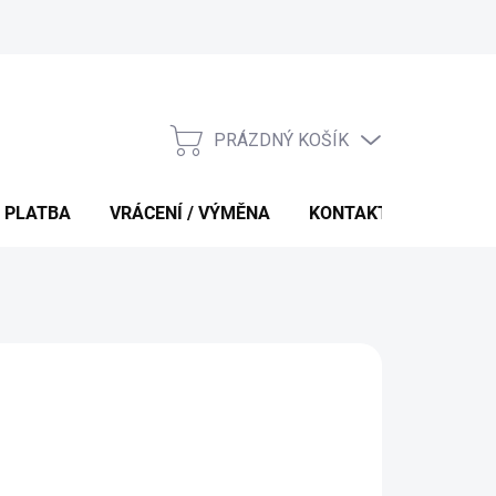
PRÁZDNÝ KOŠÍK
NÁKUPNÍ
KOŠÍK
 PLATBA
VRÁCENÍ / VÝMĚNA
KONTAKTY