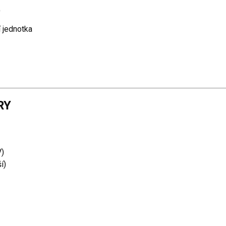
)
í jednotka
RY
V)
í)