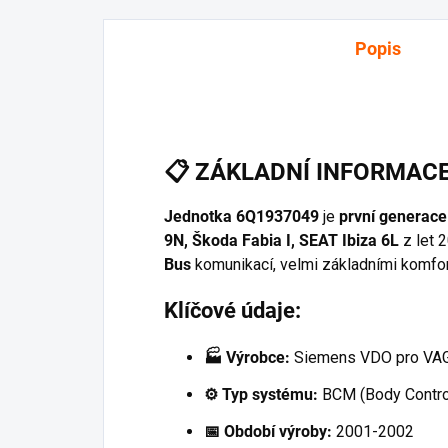
Popis
📋
ZÁKLADNÍ INFORMAC
Jednotka 6Q1937049
je
první generace 
9N, Škoda Fabia I, SEAT Ibiza 6L
z let 
Bus
komunikací, velmi základními komfo
Klíčové údaje:
🏭 Výrobce:
Siemens VDO pro VA
⚙️ Typ systému:
BCM (Body Contro
📅 Období výroby:
2001-2002