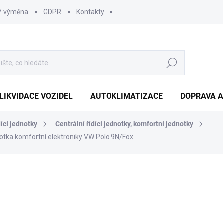
 / výměna
GDPR
Kontakty
Hledat
LIKVIDACE VOZIDEL
AUTOKLIMATIZACE
DOPRAVA A
dící jednotky
Centrální řídící jednotky, komfortní jednotky
notka komfortní elektroniky VW Polo 9N/Fox
1 210 Kč
1 000 Kč bez DPH
Měrná
SKLADEM
(1 KS)
cena: