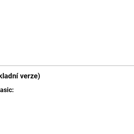
adní verze)
asic: