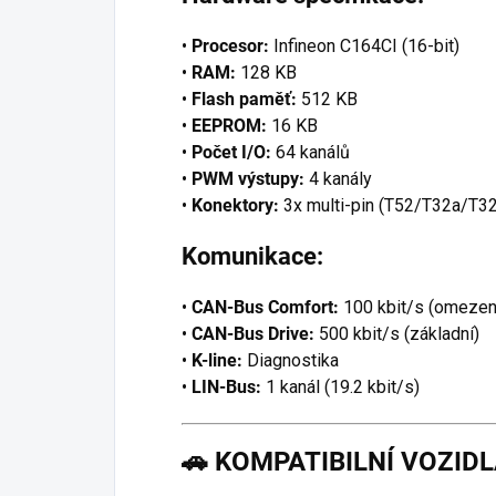
•
Procesor:
Infineon C164CI (16-bit)
•
RAM:
128 KB
•
Flash paměť:
512 KB
•
EEPROM:
16 KB
•
Počet I/O:
64 kanálů
•
PWM výstupy:
4 kanály
•
Konektory:
3x multi-pin (T52/T32a/T3
Komunikace:
•
CAN-Bus Comfort:
100 kbit/s (omezen
•
CAN-Bus Drive:
500 kbit/s (základní)
•
K-line:
Diagnostika
•
LIN-Bus:
1 kanál (19.2 kbit/s)
🚗
KOMPATIBILNÍ VOZID