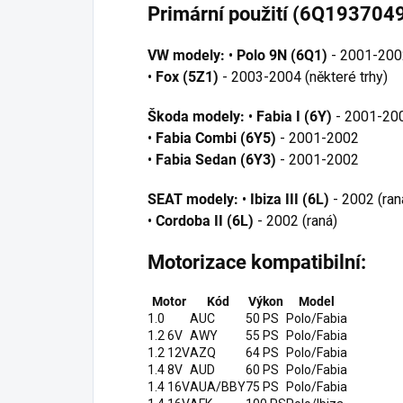
Primární použití (6Q1937049
VW modely:
•
Polo 9N (6Q1)
- 2001-200
•
Fox (5Z1)
- 2003-2004 (některé trhy)
Škoda modely:
•
Fabia I (6Y)
- 2001-200
•
Fabia Combi (6Y5)
- 2001-2002
•
Fabia Sedan (6Y3)
- 2001-2002
SEAT modely:
•
Ibiza III (6L)
- 2002 (ran
•
Cordoba II (6L)
- 2002 (raná)
Motorizace kompatibilní:
Motor
Kód
Výkon
Model
1.0
AUC
50 PS
Polo/Fabia
1.2 6V
AWY
55 PS
Polo/Fabia
1.2 12V
AZQ
64 PS
Polo/Fabia
1.4 8V
AUD
60 PS
Polo/Fabia
1.4 16V
AUA/BBY
75 PS
Polo/Fabia