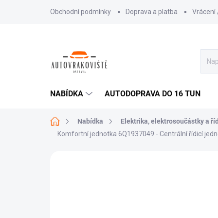
Přejít
Obchodní podmínky
Doprava a platba
Vrácení
na
obsah
NABÍDKA
AUTODOPRAVA DO 16 TUN
Domů
Nabídka
Elektrika, elektrosoučástky a ří
Komfortní jednotka 6Q1937049 - Centrální řídicí jed