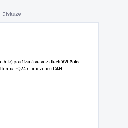
Diskuze
odule) používaná ve vozidlech
VW Polo
atformu PQ24 s omezenou
CAN-