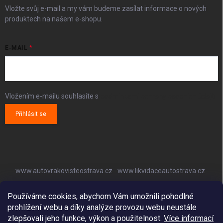
Vložte svůj e-mail a my vám budeme zasílat informace o nových
produktech na našem e-shopu.
E-MAIL
Vložením e-mailu souhlasíte s
podmínkami ochrany osobních údajů
Přihlásit se
www.autovrakovisteostrava.cz
www.likvidaceautostrava.cz
www.autoklimatizaceostrava.cz
Používáme cookies, abychom Vám umožnili pohodlné
prohlížení webu a díky analýze provozu webu neustále
zlepšovali jeho funkce, výkon a použitelnost.
Více informací