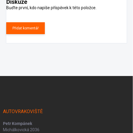
Diskuze
Buďte první, kdo napíše příspěvek k této položce.
Přidat komentář
Z
á
p
a
t
í
AUTOVRAKOVIŠTĚ
Petr Kompánek
Michálkovická 2036