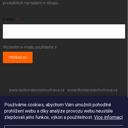
produktech na našem e-shopu.
E-MAIL
Vložením e-mailu souhlasíte s
podmínkami ochrany osobních údajů
Přihlásit se
www.autovrakovisteostrava.cz
www.likvidaceautostrava.cz
www.autoklimatizaceostrava.cz
Používáme cookies, abychom Vám umožnili pohodlné
prohlížení webu a díky analýze provozu webu neustále
zlepšovali jeho funkce, výkon a použitelnost.
Více informací