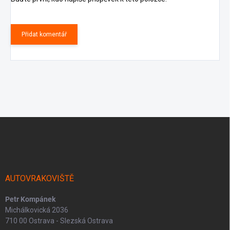
Přidat komentář
Z
á
p
a
t
í
AUTOVRAKOVIŠTĚ
Petr Kompánek
Michálkovická 2036
710 00 Ostrava - Slezská Ostrava