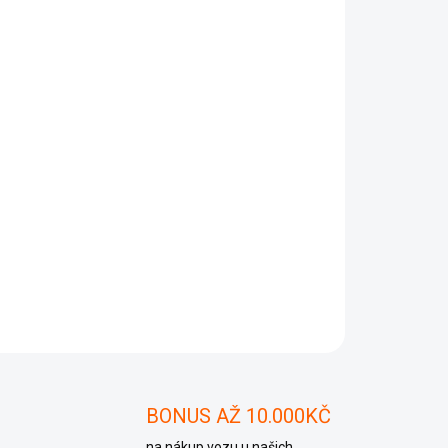
Přidat do košíku
, 5J08leva Mřížka ventilace fabia 2 5J0 819 701,
ZEPTAT SE
BONUS AŽ 10.000KČ
na nákup vozu u našich