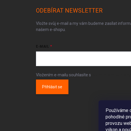
ODEBÍRAT NEWSLETTER
Vložte svůj e-mail a my vám budeme zasílat infor
našem e-shopu.
E-MAIL
Vložením e-mailu souhlasíte s
podmínkami ochrany 
Přihlásit se
www.autovr
Používáme c
pohodlné pro
provozu webu
výkon a použ