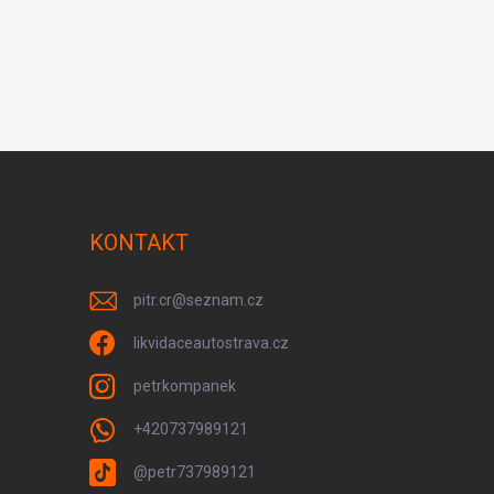
KONTAKT
pitr.cr
@
seznam.cz
likvidaceautostrava.cz
petrkompanek
+420737989121
@petr737989121