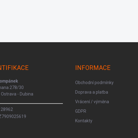
NTIFIKACE
INFORMACE
Kompánek
Obchodní podmínky
rmana 278/30
Doprava a platba
Ostrava - Dubina
Vrácení / výměna
8128962
GDPR
CZ7909025619
Kontakty