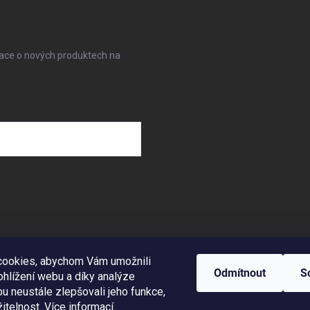
mace o nových produktech na
osobních údajů
akovisteostrava.cz
www.likvidaceautostrava.cz
www.autoklimatizac
ookies, abychom Vám umožnili
Odmítnout
S
hlížení webu a díky analýze
 neustále zlepšovali jeho funkce,
itelnost.
Více informací