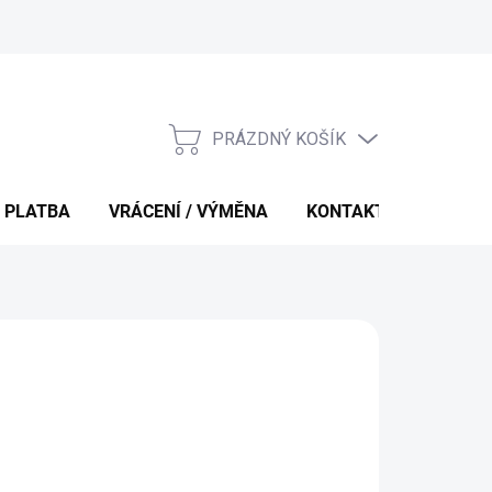
PRÁZDNÝ KOŠÍK
NÁKUPNÍ
KOŠÍK
 PLATBA
VRÁCENÍ / VÝMĚNA
KONTAKTY