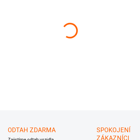
−
+
Mřížka ventilace 5J0 819 701
5J081970119701
ODTAH ZDARMA
SPOKOJENÍ
ZÁKAZNÍCI
Zajistíme odtah vozidla