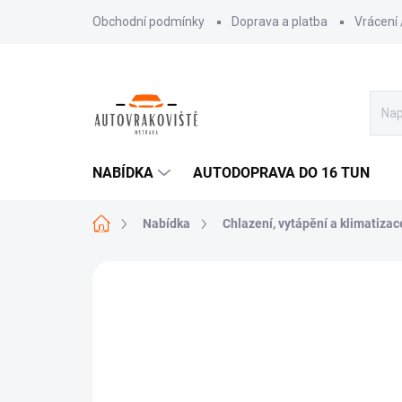
Přejít
Obchodní podmínky
Doprava a platba
Vrácení
na
obsah
NABÍDKA
AUTODOPRAVA DO 16 TUN
Domů
Nabídka
Chlazení, vytápění a klimatizac