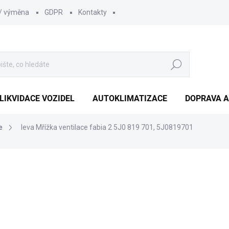
 / výměna
GDPR
Kontakty
Hledat
LIKVIDACE VOZIDEL
AUTOKLIMATIZACE
DOPRAVA A
e
leva Mřížka ventilace fabia 2 5J0 819 701, 5J0819701
242 Kč
200 Kč bez DPH
Měrná
SKLADEM
(1 KS)
cena: