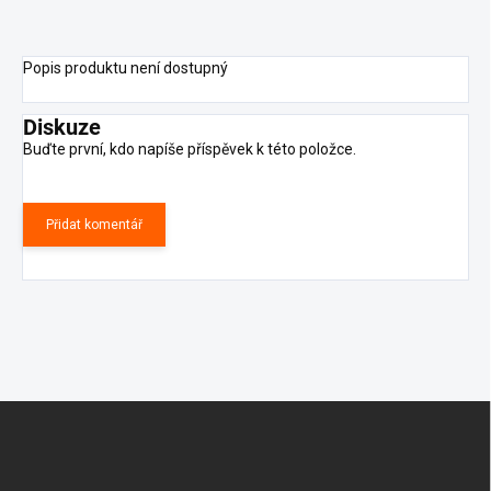
Popis produktu není dostupný
Diskuze
Buďte první, kdo napíše příspěvek k této položce.
Přidat komentář
Z
á
p
a