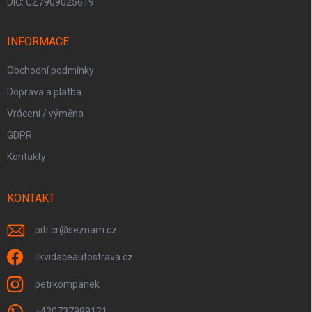
DIČ: CZ7909025619
INFORMACE
Obchodní podmínky
Doprava a platba
Vrácení / výměna
GDPR
Kontakty
KONTAKT
pitr.cr
@
seznam.cz
likvidaceautostrava.cz
petrkompanek
+420737989121