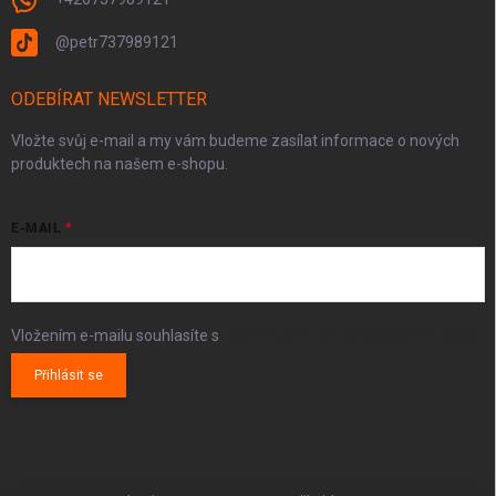
@petr737989121
ODEBÍRAT NEWSLETTER
Vložte svůj e-mail a my vám budeme zasílat informace o nových
produktech na našem e-shopu.
E-MAIL
Vložením e-mailu souhlasíte s
podmínkami ochrany osobních údajů
Přihlásit se