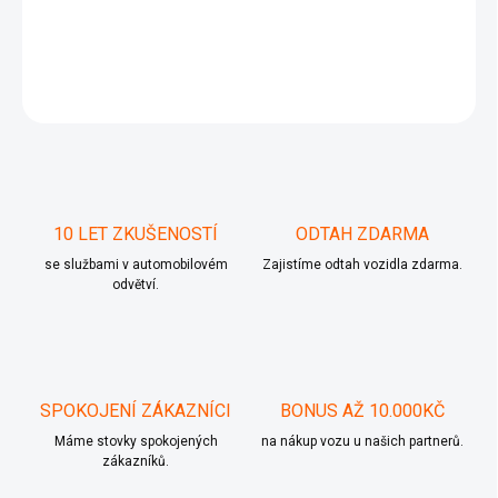
Předřadný odpor topení Škoda VW 1J0 019 022 A 1J0019022A
ZEPTAT SE
10 LET ZKUŠENOSTÍ
ODTAH ZDARMA
se službami v automobilovém
Zajistíme odtah vozidla zdarma.
odvětví.
SPOKOJENÍ ZÁKAZNÍCI
BONUS AŽ 10.000KČ
Máme stovky spokojených
na nákup vozu u našich partnerů.
zákazníků.