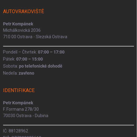
t
í
AUTOVRAKOVIŠTĚ
Petr Kompánek
Michálkovická 2036
710 00 Ostrava - Slezská Ostrava
Pondelí – Čtvrtek:
07:00 – 17:00
Pátek:
07:00 – 15:00
Sobota:
po telefonické dohodě
Nedeľa:
zavřeno
IDENTIFIKACE
Petr Kompánek
F. Formana 278/30
70030 Ostrava - Dubina
IČ: 88128962