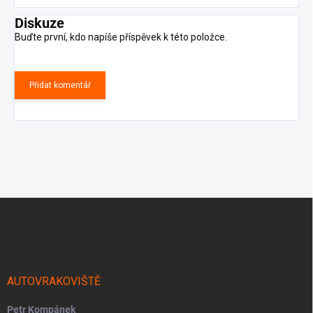
Diskuze
Buďte první, kdo napíše příspěvek k této položce.
Přidat komentář
Z
á
p
a
t
í
AUTOVRAKOVIŠTĚ
Petr Kompánek