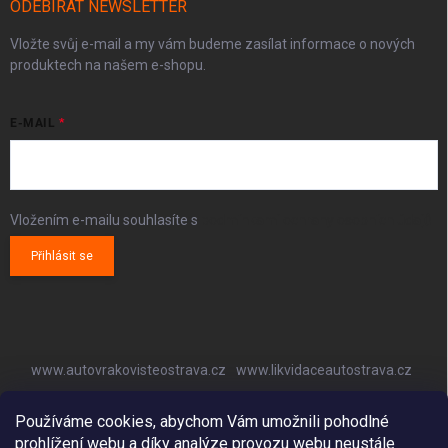
ODEBÍRAT NEWSLETTER
Vložte svůj e-mail a my vám budeme zasílat informace o nových
produktech na našem e-shopu.
E-MAIL
Vložením e-mailu souhlasíte s
podmínkami ochrany osobních údajů
Přihlásit se
www.autovrakovisteostrava.cz
www.likvidaceautostrava.cz
www.autoklimatizaceostrava.cz
Používáme cookies, abychom Vám umožnili pohodlné
prohlížení webu a díky analýze provozu webu neustále