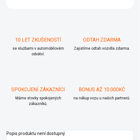
ZEPTAT SE
10 LET ZKUŠENOSTÍ
ODTAH ZDARMA
se službami v automobilovém
Zajistíme odtah vozidla zdarma.
odvětví.
SPOKOJENÍ ZÁKAZNÍCI
BONUS AŽ 10.000KČ
Máme stovky spokojených
na nákup vozu u našich partnerů.
zákazníků.
Popis produktu není dostupný