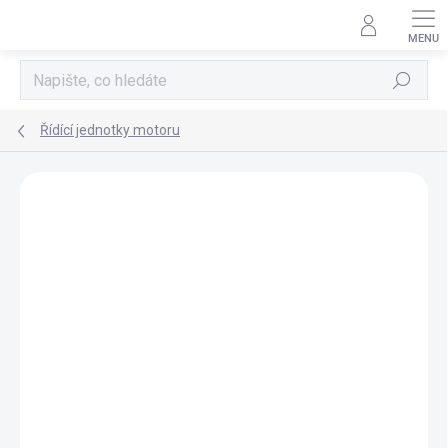
Přejít
na
obsah
Hledat
Řídící jednotky motoru
AKCE
TIP