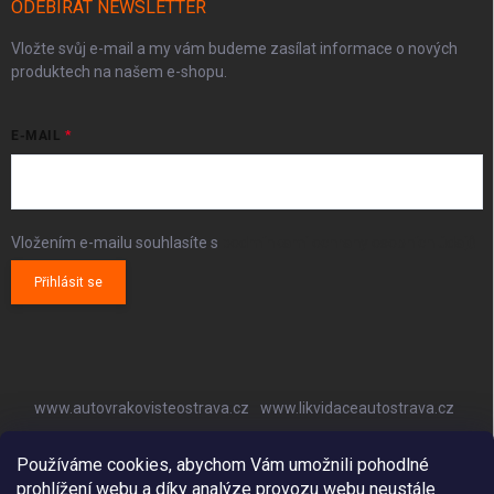
ODEBÍRAT NEWSLETTER
Vložte svůj e-mail a my vám budeme zasílat informace o nových
produktech na našem e-shopu.
E-MAIL
Vložením e-mailu souhlasíte s
podmínkami ochrany osobních údajů
Přihlásit se
www.autovrakovisteostrava.cz
www.likvidaceautostrava.cz
www.autoklimatizaceostrava.cz
Používáme cookies, abychom Vám umožnili pohodlné
prohlížení webu a díky analýze provozu webu neustále