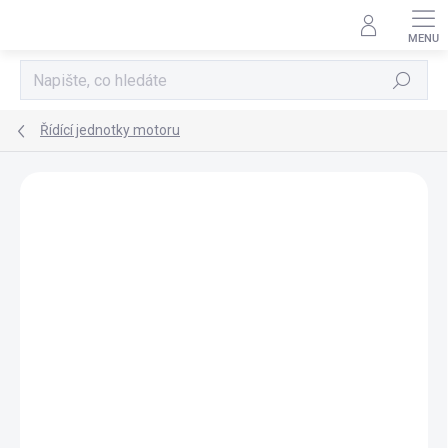
Přejít
na
obsah
Hledat
Řídící jednotky motoru
AKCE