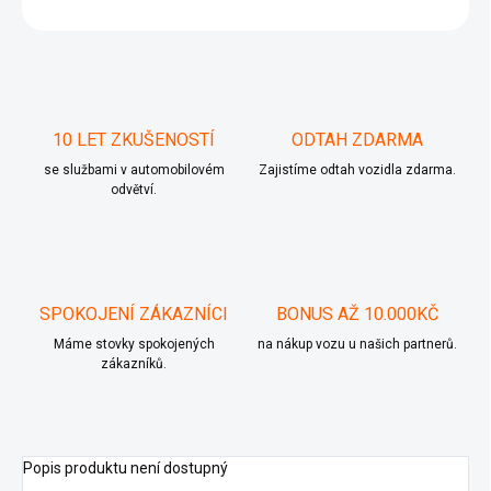
ZEPTAT SE
10 LET ZKUŠENOSTÍ
ODTAH ZDARMA
se službami v automobilovém
Zajistíme odtah vozidla zdarma.
odvětví.
SPOKOJENÍ ZÁKAZNÍCI
BONUS AŽ 10.000KČ
Máme stovky spokojených
na nákup vozu u našich partnerů.
zákazníků.
Popis produktu není dostupný