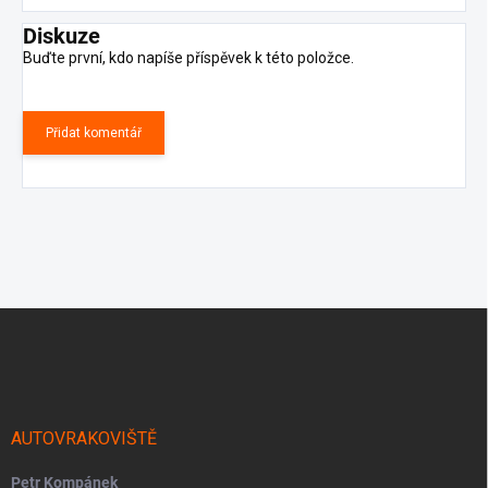
Diskuze
Buďte první, kdo napíše příspěvek k této položce.
Přidat komentář
Z
á
p
a
t
í
AUTOVRAKOVIŠTĚ
Petr Kompánek